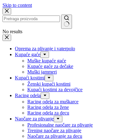
Skip to content
No results
Oprema za plivanje i vaterpolo
Kupaće gaće
Muške kupaće gaće
Kupaće gaće za dečake
Muški jammeri
Kupaći kostimi
Ženski kupaći kostimi
Kupaći kostimi za devojčice
Racing odela
Racing odela za muškarce
Racing odela za žene
Racing odela za decu
Naočare za plivanje
Profesionalne naočare za plivanje
Trening naočare za plivanje
Naočare za plivanje za decu