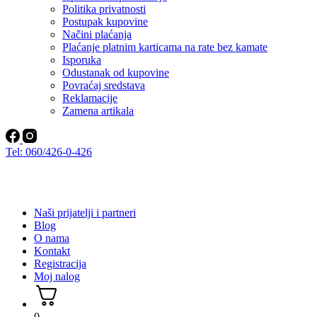
Politika privatnosti
Postupak kupovine
Načini plaćanja
Plaćanje platnim karticama na rate bez kamate
Isporuka
Odustanak od kupovine
Povraćaj sredstava
Reklamacije
Zamena artikala
Tel: 060/426-0-426
Besplatna dostava preko 5000
RSD
Tel: 060/426-0-426
Naši prijatelji i partneri
Blog
O nama
Kontakt
Registracija
Moj nalog
0