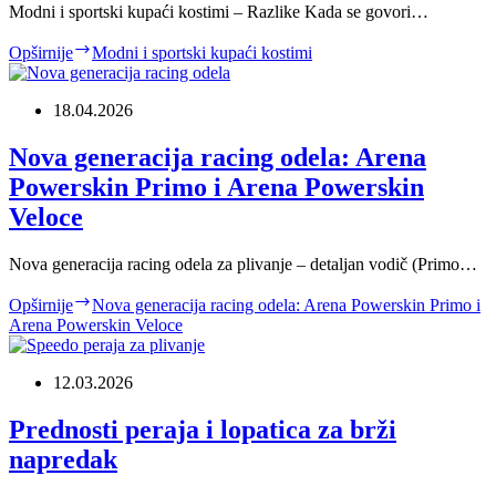
Modni i sportski kupaći kostimi – Razlike Kada se govori…
Opširnije
Modni i sportski kupaći kostimi
18.04.2026
Nova generacija racing odela: Arena
Powerskin Primo i Arena Powerskin
Veloce
Nova generacija racing odela za plivanje – detaljan vodič (Primo…
Opširnije
Nova generacija racing odela: Arena Powerskin Primo i
Arena Powerskin Veloce
12.03.2026
Prednosti peraja i lopatica za brži
napredak