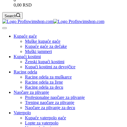
0,00
RSD
Search
Kupaće gaće
Muške kupaće gaće
Kupaće gaće za dečake
Muški jammeri
Kupaći kostimi
Ženski kupaći kostimi
Kupaći kostimi za devojčice
Racing odela
Racing odela za muškarce
Racing odela za žene
Racing odela za decu
Naočare za plivanje
Profesionalne naočare za plivanje
Trening naočare za plivanje
Naočare za plivanje za decu
Vaterpolo
Kupaće vaterpolo gaće
Lopte za vaterpolo