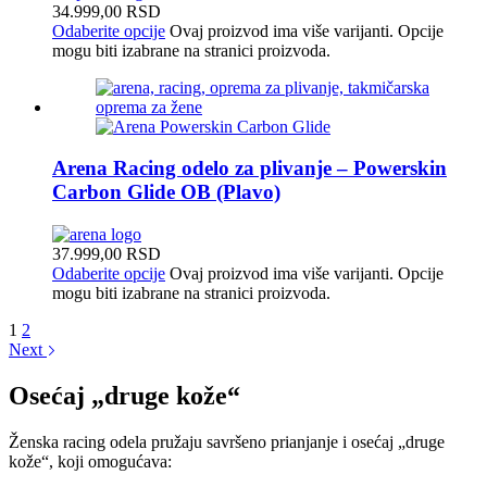
34.999,00
RSD
Odaberite opcije
Ovaj proizvod ima više varijanti. Opcije
mogu biti izabrane na stranici proizvoda.
Arena Racing odelo za plivanje – Powerskin
Carbon Glide OB (Plavo)
37.999,00
RSD
Odaberite opcije
Ovaj proizvod ima više varijanti. Opcije
mogu biti izabrane na stranici proizvoda.
1
2
Next
Osećaj „druge kože“
Ženska racing odela pružaju savršeno prianjanje i osećaj „druge
kože“, koji omogućava: