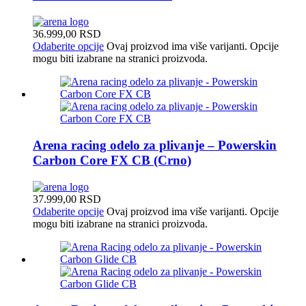
36.999,00
RSD
Odaberite opcije
Ovaj proizvod ima više varijanti. Opcije
mogu biti izabrane na stranici proizvoda.
Arena racing odelo za plivanje – Powerskin
Carbon Core FX CB (Crno)
37.999,00
RSD
Odaberite opcije
Ovaj proizvod ima više varijanti. Opcije
mogu biti izabrane na stranici proizvoda.