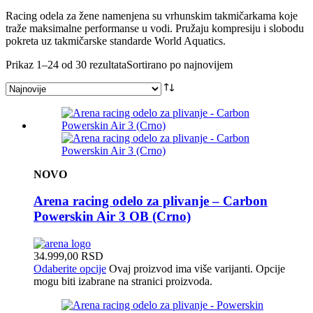
Racing odela za žene namenjena su vrhunskim takmičarkama koje
traže maksimalne performanse u vodi. Pružaju kompresiju i slobodu
pokreta uz takmičarske standarde World Aquatics.
Prikaz 1–24 od 30 rezultata
Sortirano po najnovijem
NOVO
Arena racing odelo za plivanje – Carbon
Powerskin Air 3 OB (Crno)
34.999,00
RSD
Odaberite opcije
Ovaj proizvod ima više varijanti. Opcije
mogu biti izabrane na stranici proizvoda.