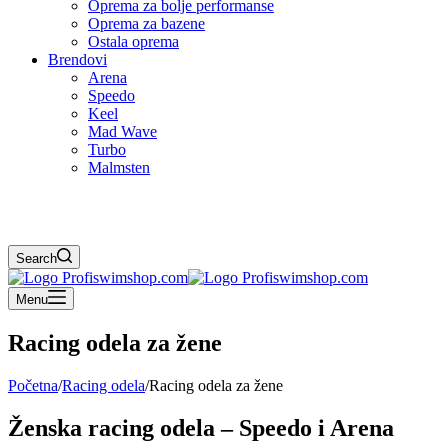
Oprema za bolje performanse
Oprema za bazene
Ostala oprema
Brendovi
Arena
Speedo
Keel
Mad Wave
Turbo
Malmsten
Besplatna dostava preko 5000
RSD
Tel: 060/426-0-426
Search
Menu
Racing odela za žene
Početna
/
Racing odela
/
Racing odela za žene
Ženska racing odela – Speedo i Arena