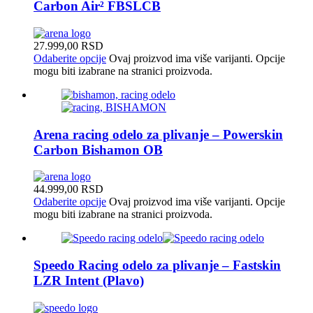
Carbon Air² FBSLCB
27.999,00
RSD
Odaberite opcije
Ovaj proizvod ima više varijanti. Opcije
mogu biti izabrane na stranici proizvoda.
Arena racing odelo za plivanje – Powerskin
Carbon Bishamon OB
44.999,00
RSD
Odaberite opcije
Ovaj proizvod ima više varijanti. Opcije
mogu biti izabrane na stranici proizvoda.
Speedo Racing odelo za plivanje – Fastskin
LZR Intent (Plavo)