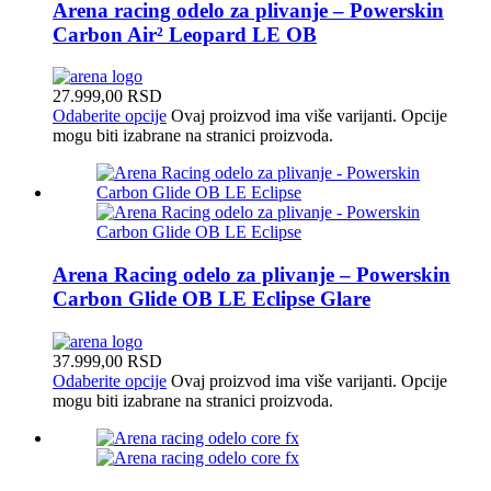
Arena racing odelo za plivanje – Powerskin
Carbon Air² Leopard LE OB
27.999,00
RSD
Odaberite opcije
Ovaj proizvod ima više varijanti. Opcije
mogu biti izabrane na stranici proizvoda.
Arena Racing odelo za plivanje – Powerskin
Carbon Glide OB LE Eclipse Glare
37.999,00
RSD
Odaberite opcije
Ovaj proizvod ima više varijanti. Opcije
mogu biti izabrane na stranici proizvoda.