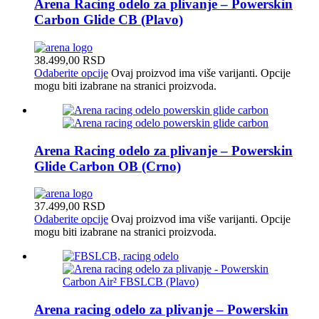
Arena Racing odelo za plivanje – Powerskin
Carbon Glide CB (Plavo)
38.499,00
RSD
Odaberite opcije
Ovaj proizvod ima više varijanti. Opcije
mogu biti izabrane na stranici proizvoda.
Arena Racing odelo za plivanje – Powerskin
Glide Carbon OB (Crno)
37.499,00
RSD
Odaberite opcije
Ovaj proizvod ima više varijanti. Opcije
mogu biti izabrane na stranici proizvoda.
Arena racing odelo za plivanje – Powerskin