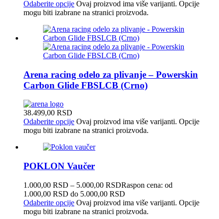
Odaberite opcije
Ovaj proizvod ima više varijanti. Opcije
mogu biti izabrane na stranici proizvoda.
Arena racing odelo za plivanje – Powerskin
Carbon Glide FBSLCB (Crno)
38.499,00
RSD
Odaberite opcije
Ovaj proizvod ima više varijanti. Opcije
mogu biti izabrane na stranici proizvoda.
POKLON Vaučer
1.000,00
RSD
–
5.000,00
RSD
Raspon cena: od
1.000,00 RSD do 5.000,00 RSD
Odaberite opcije
Ovaj proizvod ima više varijanti. Opcije
mogu biti izabrane na stranici proizvoda.