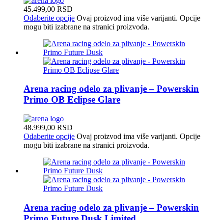
45.499,00
RSD
Odaberite opcije
Ovaj proizvod ima više varijanti. Opcije
mogu biti izabrane na stranici proizvoda.
Arena racing odelo za plivanje – Powerskin
Primo OB Eclipse Glare
48.999,00
RSD
Odaberite opcije
Ovaj proizvod ima više varijanti. Opcije
mogu biti izabrane na stranici proizvoda.
Arena racing odelo za plivanje – Powerskin
Primo Future Dusk Limited