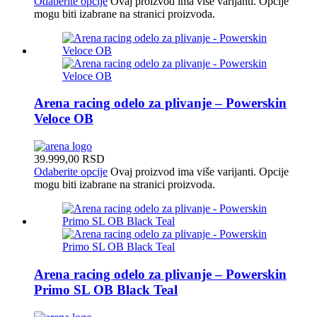
Odaberite opcije
Ovaj proizvod ima više varijanti. Opcije
mogu biti izabrane na stranici proizvoda.
Arena racing odelo za plivanje – Powerskin
Veloce OB
39.999,00
RSD
Odaberite opcije
Ovaj proizvod ima više varijanti. Opcije
mogu biti izabrane na stranici proizvoda.
Arena racing odelo za plivanje – Powerskin
Primo SL OB Black Teal