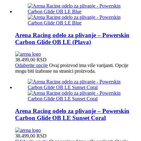
Arena Racing odelo za plivanje – Powerskin
Carbon Glide OB LE (Plava)
38.499,00
RSD
Odaberite opcije
Ovaj proizvod ima više varijanti. Opcije
mogu biti izabrane na stranici proizvoda.
Arena Racing odelo za plivanje – Powerskin
Carbon Glide OB LE Sunset Coral
38.499,00
RSD