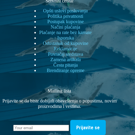
Servisni centar
Opšti uslovi poslovanja
Politika privatnosti
Postupak kupovine
Načini plaćanja
Plaćanje na rate bez kamate
Isporuka
Odustanak od kupovine
Reklamacije
Povraćaj sredstava
Zamena artikala
Česta pitanja
Brendiranje opreme
Mailing lista
Prijavite se da biste dobijali obaveštenja o popustima, novim
proizvodima i vestima.
Prijavite se