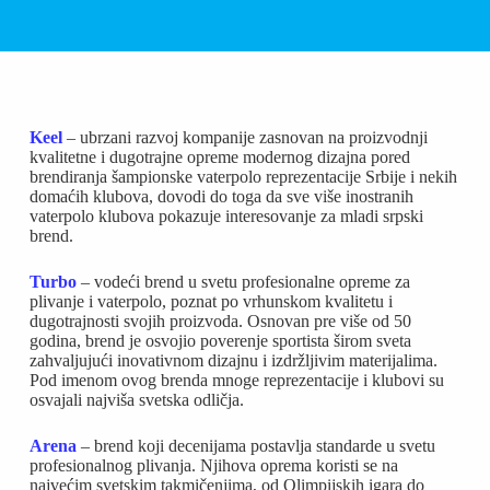
Keel
– ubrzani razvoj kompanije zasnovan na proizvodnji
kvalitetne i dugotrajne opreme modernog dizajna pored
brendiranja šampionske vaterpolo reprezentacije Srbije i nekih
domaćih klubova, dovodi do toga da sve više inostranih
vaterpolo klubova pokazuje interesovanje za mladi srpski
brend.
Turbo
– vodeći brend u svetu profesionalne opreme za
plivanje i vaterpolo, poznat po vrhunskom kvalitetu i
dugotrajnosti svojih proizvoda. Osnovan pre više od 50
godina, brend je osvojio poverenje sportista širom sveta
zahvaljujući inovativnom dizajnu i izdržljivim materijalima.
Pod imenom ovog brenda mnoge reprezentacije i klubovi su
osvajali najviša svetska odličja.
Arena
– brend koji decenijama postavlja standarde u svetu
profesionalnog plivanja. Njihova oprema koristi se na
najvećim svetskim takmičenjima, od Olimpijskih igara do