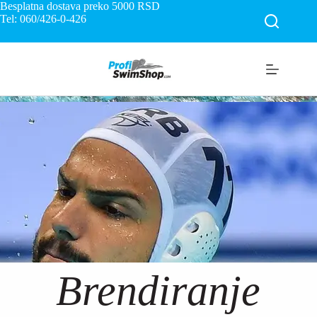
Besplatna dostava preko 5000
RSD
Tel: 060/426-0-426
Brendiranje