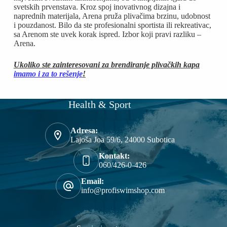
svetskih prvenstava. Kroz spoj inovativnog dizajna i
naprednih materijala, Arena pruža plivačima brzinu, udobnost
i pouzdanost. Bilo da ste profesionalni sportista ili rekreativac,
sa Arenom ste uvek korak ispred. Izbor koji pravi razliku –
Arena.
Ukoliko ste zainteresovani za brendiranje plivačkih kapa
imamo i za to rešenje
!
Health & Sport
Adresa:
Lajoša Joa 59/6, 24000 Subotica
Kontakt:
060/426-0-426
Email:
info@profiswimshop.com