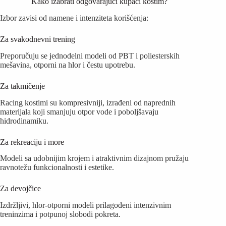
Kako izabrati odgovarajući kupaći kostim?
Izbor zavisi od namene i intenziteta korišćenja:
Za svakodnevni trening
Preporučuju se jednodelni modeli od PBT i poliesterskih
mešavina, otporni na hlor i čestu upotrebu.
Za takmičenje
Racing kostimi su kompresivniji, izrađeni od naprednih
materijala koji smanjuju otpor vode i poboljšavaju
hidrodinamiku.
Za rekreaciju i more
Modeli sa udobnijim krojem i atraktivnim dizajnom pružaju
ravnotežu funkcionalnosti i estetike.
Za devojčice
Izdržljivi, hlor-otporni modeli prilagođeni intenzivnim
treninzima i potpunoj slobodi pokreta.