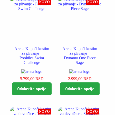
NOVO
NOVO
Arena Kupaći kostim
Arena Kupaći kostim
za plivanje –
za plivanje –
Pooltiles Swim
Dynamo One Piece
Challenge
Sage
5.799,00
RSD
2.999,00
RSD
Ovaj
Ovaj
Odaberite opcije
Odaberite opcije
proizvod
proizvod
ima
ima
više
više
varijanti.
varijanti.
Opcije
Opcije
NOVO
NOVO
mogu
mogu