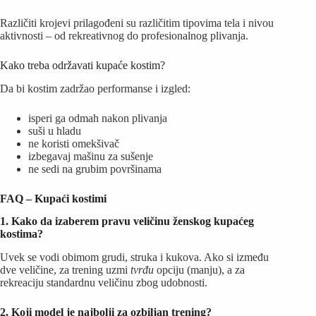
Različiti krojevi prilagođeni su različitim tipovima tela i nivou
aktivnosti – od rekreativnog do profesionalnog plivanja.
Kako treba održavati kupaće kostim?
Da bi kostim zadržao performanse i izgled:
isperi ga odmah nakon plivanja
suši u hladu
ne koristi omekšivač
izbegavaj mašinu za sušenje
ne sedi na grubim površinama
FAQ – Kupaći kostimi
1. Kako da izaberem pravu veličinu ženskog kupaćeg
kostima?
Uvek se vodi obimom grudi, struka i kukova. Ako si između
dve veličine, za trening uzmi
tvrđu
opciju (manju), a za
rekreaciju standardnu veličinu zbog udobnosti.
2. Koji model je najbolji za ozbiljan trening?