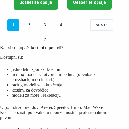
Odaberite opcije
Odaberite opcije
proizvod
proizvod
ima
ima
više
više
varijanti.
varijanti.
Opcije
Opcije
1
2
3
4
…
NEXT
mogu
mogu
biti
biti
izabrane
izabrane
7
na
na
Kakvi su kupaći kostimi u ponudi?
stranici
stranici
proizvoda.
proizvoda.
Dostupni su:
jednodelni sportski kostimi
trening modeli sa otvorenim leđima (openback,
crossback, muscleback)
racing modeli za takmičenja
kostimi za devojčice
modeli za more i rekreaciju
U ponudi su brendovi
Arena
,
Speedo
,
Turbo
,
Mad Wave
i
Keel
– poznati po kvalitetu i pouzdanosti u profesionalnom
plivanju.