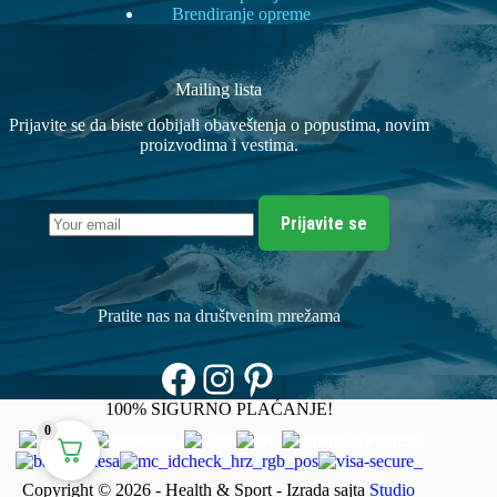
Brendiranje opreme
Mailing lista
Prijavite se da biste dobijali obaveštenja o popustima, novim
proizvodima i vestima.
Prijavite se
Pratite nas na društvenim mrežama
Facebook
Instagram
Pinterest
100% SIGURNO PLAĆANJE!
0
Copyright © 2026 - Health & Sport - Izrada sajta
Studio