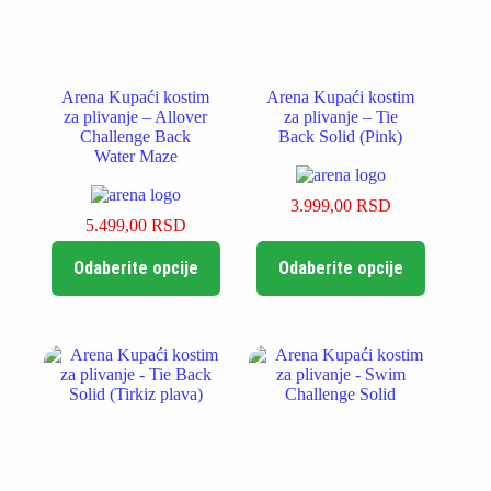
Arena Kupaći kostim
Arena Kupaći kostim
za plivanje – Allover
za plivanje – Tie
Challenge Back
Back Solid (Pink)
Water Maze
3.999,00
RSD
5.499,00
RSD
Ovaj
Ovaj
Odaberite opcije
Odaberite opcije
proizvod
proizvod
ima
ima
više
više
varijanti.
varijanti.
Opcije
Opcije
mogu
mogu
biti
biti
izabrane
izabrane
na
na
stranici
stranici
proizvoda.
proizvoda.