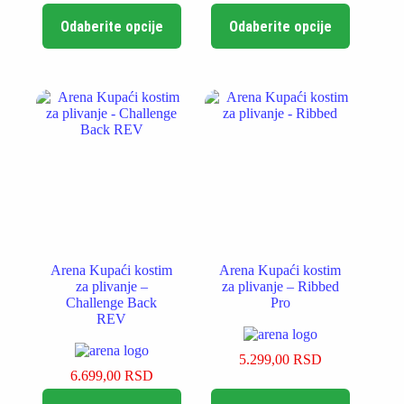
Ovaj
Ovaj
Odaberite opcije
Odaberite opcije
proizvod
proizvod
ima
ima
više
više
varijanti.
varijanti.
Opcije
Opcije
mogu
mogu
biti
biti
izabrane
izabrane
na
na
stranici
stranici
proizvoda.
proizvoda.
Arena Kupaći kostim
Arena Kupaći kostim
za plivanje –
za plivanje – Ribbed
Challenge Back
Pro
REV
5.299,00
RSD
6.699,00
RSD
Ovaj
Ovaj