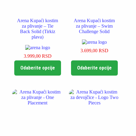
Arena Kupaći kostim
Arena Kupaći kostim
za plivanje – Tie
za plivanje – Swim
Back Solid (Tirkiz
Challenge Solid
plava)
3.699,00
RSD
3.999,00
RSD
Ovaj
Ovaj
Odaberite opcije
Odaberite opcije
proizvod
proizvod
ima
ima
više
više
varijanti.
varijanti.
Opcije
Opcije
mogu
mogu
biti
biti
izabrane
izabrane
na
na
stranici
stranici
proizvoda.
proizvoda.