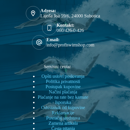
Adresa:
Lajoša Joa 59/6, 24000 Subotica
Kontakt:
060/426-0-426
Email:
info@profiswimshop.com
Servisni centar
Opšti uslovi poslovanja
Politika privatnosti
Postupak kupovine
Načini plaćanja
Plaćanje na rate bez kamate
Isporuka
Odustanak od kupovine
Reklamacije
Povraćaj sredstava
Zamena artikala
Česta pitanja