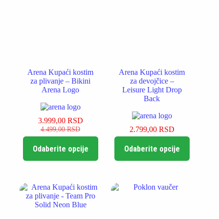
izabrane
izabrane
na
na
stranici
stranici
proizvoda.
proizvoda.
Arena Kupaći kostim
Arena Kupaći kostim
za plivanje – Bikini
za devojčice –
Arena Logo
Leisure Light Drop
Back
3.999,00
RSD
Originalna
Trenutna
4.499,00
RSD
2.799,00
RSD
cena
cena
Ovaj
Ovaj
je
je:
Odaberite opcije
Odaberite opcije
proizvod
proizvod
bila:
3.999,00 RSD.
ima
ima
4.499,00 RSD.
više
više
varijanti.
varijanti.
Opcije
Opcije
mogu
mogu
biti
biti
izabrane
izabrane