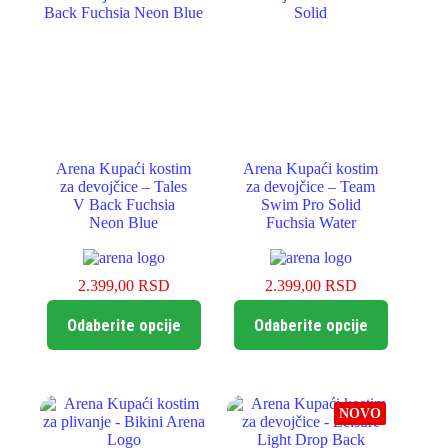
biti
biti
izabrane
izabrane
na
na
stranici
stranici
proizvoda.
proizvoda.
Arena Kupaći kostim
Arena Kupaći kostim
za devojčice – Tales
za devojčice – Team
V Back Fuchsia
Swim Pro Solid
Neon Blue
Fuchsia Water
2.399,00
RSD
2.399,00
RSD
Ovaj
Ovaj
Odaberite opcije
Odaberite opcije
proizvod
proizvod
ima
ima
više
više
varijanti.
varijanti.
Opcije
Opcije
NOVO
mogu
mogu
biti
biti