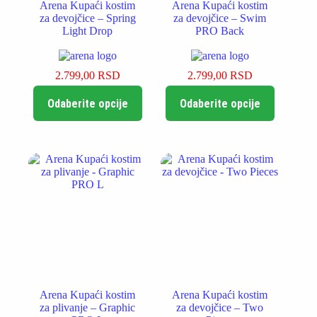
Arena Kupaći kostim
Arena Kupaći kostim
za devojčice – Spring
za devojčice – Swim
Light Drop
PRO Back
2.799,00
RSD
2.799,00
RSD
Ovaj
Ovaj
Odaberite opcije
Odaberite opcije
proizvod
proizvod
ima
ima
više
više
varijanti.
varijanti.
Opcije
Opcije
mogu
mogu
biti
biti
izabrane
izabrane
na
na
stranici
stranici
proizvoda.
proizvoda.
Arena Kupaći kostim
Arena Kupaći kostim
za plivanje – Graphic
za devojčice – Two