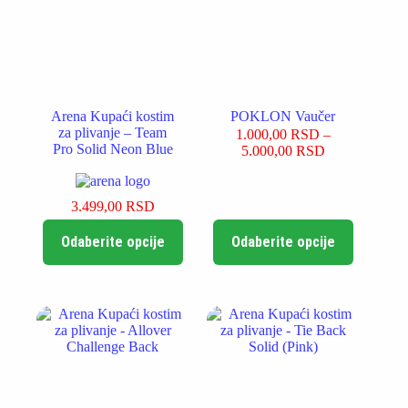
na
na
stranici
stranici
proizvoda.
proizvoda.
Arena Kupaći kostim
POKLON Vaučer
za plivanje – Team
1.000,00
RSD
–
Pro Solid Neon Blue
Raspon
5.000,00
RSD
cena:
od
1.000,00 RSD
3.499,00
RSD
do
Ovaj
Ovaj
5.000,00 RSD
Odaberite opcije
Odaberite opcije
proizvod
proizvod
ima
ima
više
više
varijanti.
varijanti.
Opcije
Opcije
mogu
mogu
biti
biti
izabrane
izabrane
na
na
stranici
stranici
proizvoda.
proizvoda.