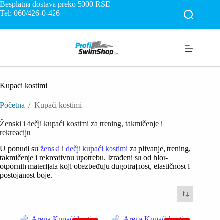
Skip
Besplatna dostava preko 5000
RSD
to
Tel: 060/426-0-426
content
Kupaći kostimi
Početna
/
Kupaći kostimi
Ženski i dečji kupaći kostimi za trening, takmičenje i
rekreaciju
U ponudi su
ženski
i
dečji kupaći kostimi
za plivanje, trening,
takmičenje i rekreativnu upotrebu. Izrađeni su od hlor-
otpornih materijala koji obezbeđuju dugotrajnost, elastičnost i
postojanost boje.