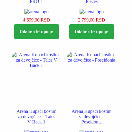
PRO L
Pieces
4.699,00
RSD
2.799,00
RSD
Ovaj
Ovaj
Odaberite opcije
Odaberite opcije
proizvod
proizvod
ima
ima
više
više
varijanti.
varijanti.
Opcije
Opcije
mogu
mogu
biti
biti
izabrane
izabrane
na
na
stranici
stranici
proizvoda.
proizvoda.
Arena Kupaći kostim
Arena Kupaći kostim
za devojčice – Tales
za devojčice –
V Back 1
Poseidonia