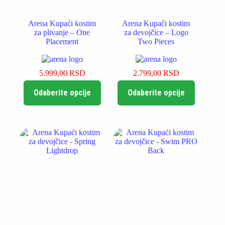
Arena Kupaći kostim
Arena Kupaći kostim
za plivanje – One
za devojčice – Logo
Placement
Two Pieces
5.999,00
RSD
2.799,00
RSD
Ovaj
Ovaj
Odaberite opcije
Odaberite opcije
proizvod
proizvod
ima
ima
više
više
varijanti.
varijanti.
Opcije
Opcije
mogu
mogu
biti
biti
izabrane
izabrane
na
na
stranici
stranici
proizvoda.
proizvoda.