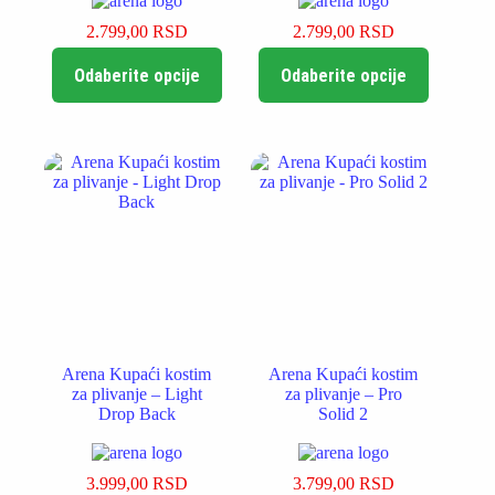
2.799,00
RSD
2.799,00
RSD
Ovaj
Ovaj
Odaberite opcije
Odaberite opcije
proizvod
proizvod
ima
ima
više
više
varijanti.
varijanti.
Opcije
Opcije
mogu
mogu
biti
biti
izabrane
izabrane
na
na
stranici
stranici
proizvoda.
proizvoda.
Arena Kupaći kostim
Arena Kupaći kostim
za plivanje – Light
za plivanje – Pro
Drop Back
Solid 2
3.999,00
RSD
3.799,00
RSD