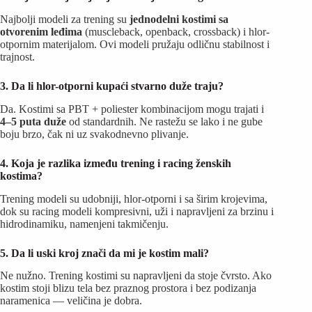
Najbolji modeli za trening su
jednodelni kostimi sa
otvorenim leđima
(muscleback, openback, crossback) i hlor-
otpornim materijalom. Ovi modeli pružaju odličnu stabilnost i
trajnost.
3. Da li hlor-otporni kupaći stvarno duže traju?
Da. Kostimi sa PBT + poliester kombinacijom mogu trajati i
4–5 puta duže
od standardnih. Ne rastežu se lako i ne gube
boju brzo, čak ni uz svakodnevno plivanje.
4. Koja je razlika između trening i racing ženskih
kostima?
Trening modeli su udobniji, hlor-otporni i sa širim krojevima,
dok su racing modeli kompresivni, uži i napravljeni za brzinu i
hidrodinamiku, namenjeni takmičenju.
5. Da li uski kroj znači da mi je kostim mali?
Ne nužno. Trening kostimi su napravljeni da stoje čvrsto. Ako
kostim stoji blizu tela bez praznog prostora i bez podizanja
naramenica — veličina je dobra.