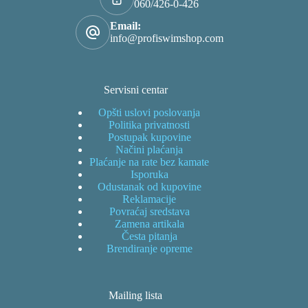
060/426-0-426
Email:
info@profiswimshop.com
Servisni centar
Opšti uslovi poslovanja
Politika privatnosti
Postupak kupovine
Načini plaćanja
Plaćanje na rate bez kamate
Isporuka
Odustanak od kupovine
Reklamacije
Povraćaj sredstava
Zamena artikala
Česta pitanja
Brendiranje opreme
Mailing lista