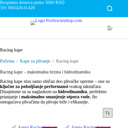
Skip
Besplatna dostava preko 5000
RSD
to
Tel: 060/426-0-426
content
Racing kape
Početna
/
Kape za plivanje
/
Racing kape
Racing kape – maksimalna brzina i hidrodinamika
Racing kape nisu samo običan deo plivačke opreme – one su
ključne za poboljšanje performansi
svakog takmičara.
Dizajnirane su sa naglaskom na
hidrodinamiku
, perfektno
prianjanje i
maksimalno smanjenje otpora vode
, što
omogućava plivačima da plivaju brže i efikasnije.