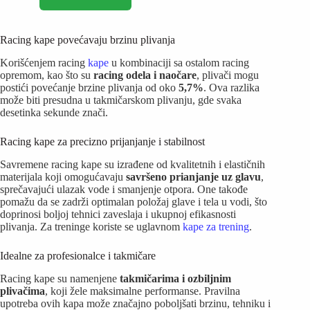
Racing kape povećavaju brzinu plivanja
Korišćenjem racing
kape
u kombinaciji sa ostalom racing
opremom, kao što su
racing odela i naočare
, plivači mogu
postići povećanje brzine plivanja od oko
5,7%
. Ova razlika
može biti presudna u takmičarskom plivanju, gde svaka
desetinka sekunde znači.
Racing kape za precizno prijanjanje i stabilnost
Savremene racing kape su izrađene od kvalitetnih i elastičnih
materijala koji omogućavaju
savršeno prianjanje uz glavu
,
sprečavajući ulazak vode i smanjenje otpora. One takođe
pomažu da se zadrži optimalan položaj glave i tela u vodi, što
doprinosi boljoj tehnici zaveslaja i ukupnoj efikasnosti
plivanja. Za treninge koriste se uglavnom
kape za trening
.
Idealne za profesionalce i takmičare
Racing kape su namenjene
takmičarima i ozbiljnim
plivačima
, koji žele maksimalne performanse. Pravilna
upotreba ovih kapa može značajno poboljšati brzinu, tehniku i