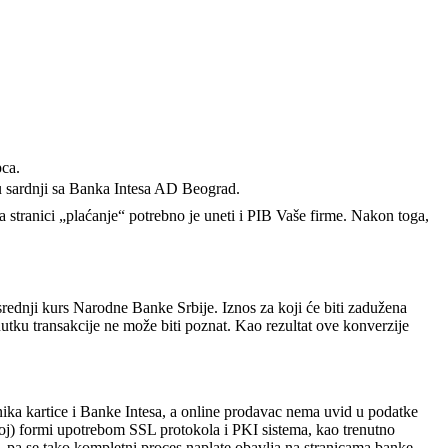
pca.
u sardnji sa Banka Intesa AD Beograd.
a stranici „plaćanje“ potrebno je uneti i PIB Vaše firme. Nakon toga,
srednji kurs Narodne Banke Srbije. Iznos za koji će biti zadužena
enutku transakcije ne može biti poznat. Kao rezultat ove konverzije
ika kartice i Banke Intesa, a online prodavac nema uvid u podatke
anoj) formi upotrebom SSL protokola i PKI sistema, kao trenutno
pa se tako kompletni proces naplate obavlja na stranicama banke.