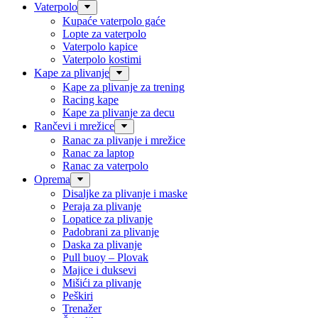
Vaterpolo
Kupaće vaterpolo gaće
Lopte za vaterpolo
Vaterpolo kapice
Vaterpolo kostimi
Kape za plivanje
Kape za plivanje za trening
Racing kape
Kape za plivanje za decu
Rančevi i mrežice
Ranac za plivanje i mrežice
Ranac za laptop
Ranac za vaterpolo
Oprema
Disaljke za plivanje i maske
Peraja za plivanje
Lopatice za plivanje
Padobrani za plivanje
Daska za plivanje
Pull buoy – Plovak
Majice i duksevi
Mišići za plivanje
Peškiri
Trenažer