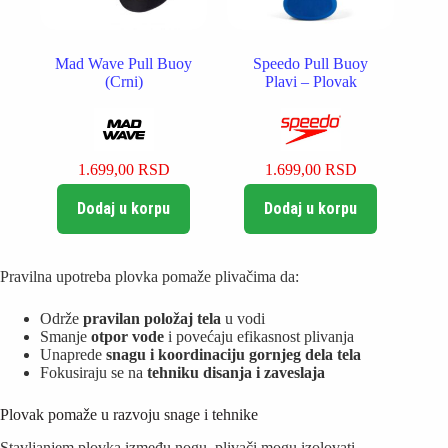
Mad Wave Pull Buoy
Speedo Pull Buoy
(Crni)
Plavi – Plovak
1.699,00
RSD
1.699,00
RSD
Dodaj u korpu
Dodaj u korpu
Pravilna upotreba plovka pomaže plivačima da:
Održe
pravilan položaj tela
u vodi
Smanje
otpor vode
i povećaju efikasnost plivanja
Unaprede
snagu i koordinaciju gornjeg dela tela
Fokusiraju se na
tehniku disanja i zaveslaja
Plovak pomaže u razvoju snage i tehnike
Stavljanjem plovka između nogu, plivači mogu izolovati