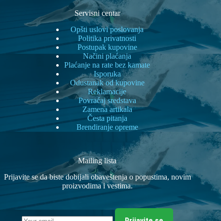
Servisni centar
Opšti uslovi poslovanja
Politika privatnosti
Postupak kupovine
Načini plaćanja
Plaćanje na rate bez kamate
Isporuka
Odustanak od kupovine
Reklamacije
Povraćaj sredstava
Zamena artikala
Česta pitanja
Brendiranje opreme
Mailing lista
Prijavite se da biste dobijali obaveštenja o popustima, novim
proizvodima i vestima.
Prijavite se