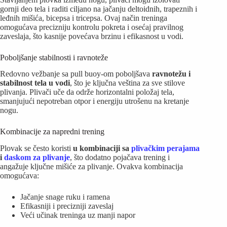
gornji deo tela i raditi ciljano na jačanju deltoidnih, trapeznih i
leđnih mišića, bicepsa i tricepsa. Ovaj način treninga
omogućava precizniju kontrolu pokreta i osećaj pravilnog
zaveslaja, što kasnije povećava brzinu i efikasnost u vodi.
Poboljšanje stabilnosti i ravnoteže
Redovno vežbanje sa pull buoy-om poboljšava
ravnotežu i
stabilnost tela u vodi
, što je ključna veština za sve stilove
plivanja. Plivači uče da održe horizontalni položaj tela,
smanjujući nepotreban otpor i energiju utrošenu na kretanje
nogu.
Kombinacije za napredni trening
Plovak se često koristi
u kombinaciji sa
plivačkim perajama
i
daskom za plivanje
, što dodatno pojačava trening i
angažuje ključne mišiće za plivanje. Ovakva kombinacija
omogućava:
Jačanje snage ruku i ramena
Efikasniji i precizniji zaveslaj
Veći učinak treninga uz manji napor