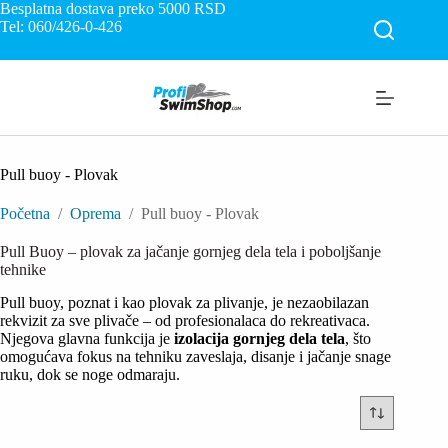
Skip
Besplatna dostava preko 5000
RSD
to
Tel: 060/426-0-426
content
Pull buoy - Plovak
Početna
/
Oprema
/
Pull buoy - Plovak
Pull Buoy – plovak za jačanje gornjeg dela tela i poboljšanje
tehnike
Pull buoy, poznat i kao plovak za plivanje, je nezaobilazan
rekvizit za sve plivače – od profesionalaca do rekreativaca.
Njegova glavna funkcija je
izolacija gornjeg dela tela
, što
omogućava fokus na tehniku zaveslaja, disanje i jačanje snage
ruku, dok se noge odmaraju.