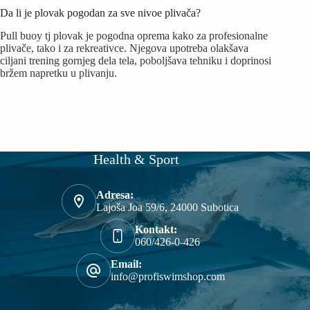
Da li je plovak pogodan za sve nivoe plivača?
Pull buoy tj plovak je pogodna oprema kako za profesionalne
plivače, tako i za rekreativce. Njegova upotreba olakšava
ciljani trening gornjeg dela tela, poboljšava tehniku i doprinosi
bržem napretku u plivanju.
Health & Sport
Adresa:
Lajoša Joa 59/6, 24000 Subotica
Kontakt:
060/426-0-426
Email:
info@profiswimshop.com