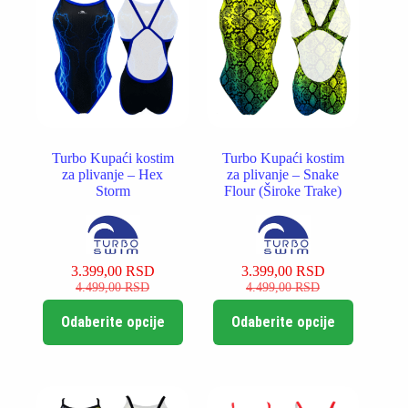
biti
biti
izabrane
izabrane
na
na
stranici
stranici
proizvoda.
proizvoda.
Turbo Kupaći kostim
Turbo Kupaći kostim
za plivanje – Hex
za plivanje – Snake
Storm
Flour (Široke Trake)
3.399,00
RSD
3.399,00
RSD
Originalna
Trenutna
Originalna
Trenutna
4.499,00
RSD
4.499,00
RSD
cena
cena
cena
cena
Ovaj
Ovaj
je
je:
je
je:
Odaberite opcije
Odaberite opcije
proizvod
proizvod
bila:
3.399,00 RSD.
bila:
3.399,00 RSD.
ima
ima
4.499,00 RSD.
4.499,00 RSD.
više
više
varijanti.
varijanti.
Opcije
Opcije
mogu
mogu