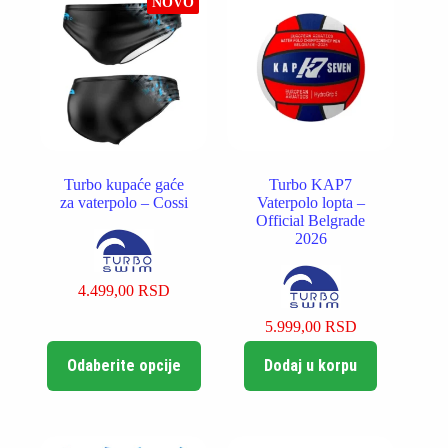
NOVO
mogu
mogu
biti
biti
izabrane
izabrane
na
na
stranici
stranici
proizvoda.
proizvoda.
Turbo kupaće gaće
Turbo KAP7
za vaterpolo – Cossi
Vaterpolo lopta –
Official Belgrade
2026
4.499,00
RSD
5.999,00
RSD
Ovaj
Odaberite opcije
Dodaj u korpu
proizvod
ima
više
varijanti.
Opcije