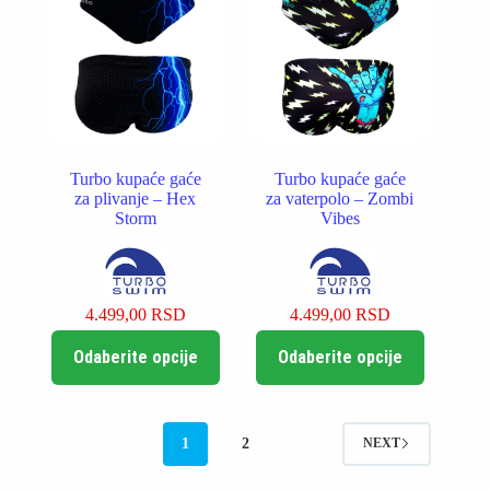
biti
biti
izabrane
izabrane
na
na
stranici
stranici
proizvoda.
proizvoda.
Turbo kupaće gaće
Turbo kupaće gaće
za plivanje – Hex
za vaterpolo – Zombi
Storm
Vibes
4.499,00
RSD
4.499,00
RSD
Ovaj
Ovaj
Odaberite opcije
Odaberite opcije
proizvod
proizvod
ima
ima
više
više
varijanti.
varijanti.
Opcije
Opcije
1
2
NEXT
mogu
mogu
biti
biti