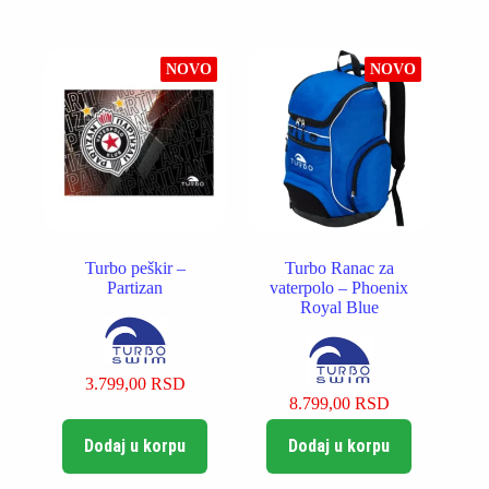
više
varijanti.
Opcije
NOVO
NOVO
mogu
biti
izabrane
na
stranici
proizvoda.
Turbo peškir –
Turbo Ranac za
Partizan
vaterpolo – Phoenix
Royal Blue
3.799,00
RSD
8.799,00
RSD
Dodaj u korpu
Dodaj u korpu