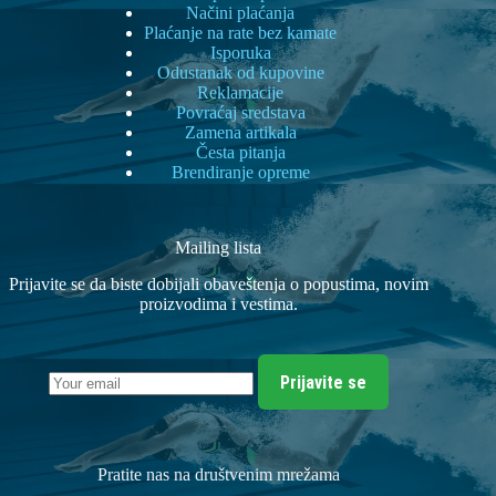
Načini plaćanja
Plaćanje na rate bez kamate
Isporuka
Odustanak od kupovine
Reklamacije
Povraćaj sredstava
Zamena artikala
Česta pitanja
Brendiranje opreme
Mailing lista
Prijavite se da biste dobijali obaveštenja o popustima, novim
proizvodima i vestima.
Prijavite se
Pratite nas na društvenim mrežama