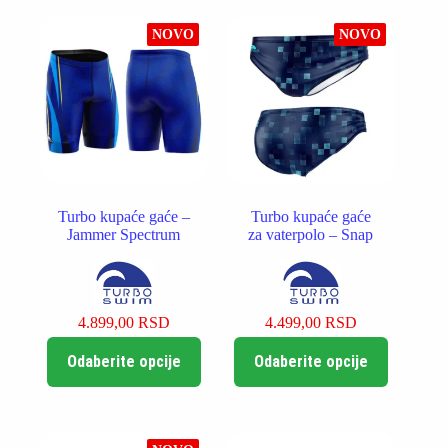
varijanti.
Opcije
NOVO
NOVO
mogu
biti
izabrane
na
stranici
proizvoda.
Turbo kupaće gaće –
Turbo kupaće gaće
Jammer Spectrum
za vaterpolo – Snap
4.899,00
RSD
4.499,00
RSD
Ovaj
Ovaj
Odaberite opcije
Odaberite opcije
proizvod
proizvod
ima
ima
više
više
varijanti.
varijanti.
Opcije
Opcije