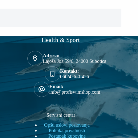
izabrane
izabrane
na
na
stranici
stranici
proizvoda.
proizvoda.
Health & Sport
Adresa:
Lajoša Joa 59/6, 24000 Subotica
Kontakt:
060/426-0-426
Email:
info@profiswimshop.com
Servisni centar
Opšti uslovi poslovanja
Politika privatnosti
Postupak kupovine