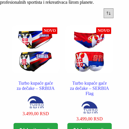
profesionalnih sportista i rekreativaca širom planete.
NOVO
NOVO
Turbo kupaće gaće
Turbo kupaće gaće
za dečake – SRBIJA
za dečake – SERBIA
Flag
3.499,00
RSD
3.499,00
RSD
Ovaj
Ovaj