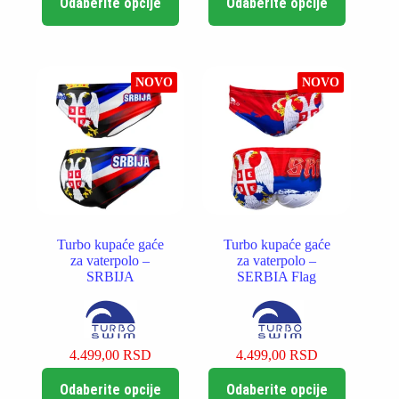
Odaberite opcije
Odaberite opcije
proizvod
proizvod
ima
ima
više
više
varijanti.
varijanti.
Opcije
Opcije
NOVO
NOVO
mogu
mogu
biti
biti
izabrane
izabrane
na
na
stranici
stranici
proizvoda.
proizvoda.
Turbo kupaće gaće
Turbo kupaće gaće
za vaterpolo –
za vaterpolo –
SRBIJA
SERBIA Flag
4.499,00
RSD
4.499,00
RSD
Ovaj
Ovaj
Odaberite opcije
Odaberite opcije
proizvod
proizvod