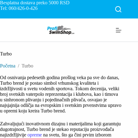
Skip
Besplatna dostava preko 5000
RSD
to
Tel: 060/426-0-426
content
Turbo
Početna
/
Turbo
Od osnivanja pedesetih godina prošlog veka pa sve do danas,
Turbo brend je postao simbol vrhunskog kvaliteta i
izdržljivosti u svetu vodenih sportova. Tokom decenija, veliki
broj svetskih vaterpolo reprezentacija i klubova, kao i timova
u sinhronom plivanju i pojedinačnih plivača, osvajao je
najsjajnija odličja na evropskim i svetskim prvenstvima upravo
u opremi koju kreira Turbo brend.
Zahvaljujući inovativnom dizajnu i materijalima koji garantuju
dugotrajnost, Turbo brend je stekao reputaciju proizvođača
najizdržljivije
opreme
na svetu, što ga čini prvim izborom