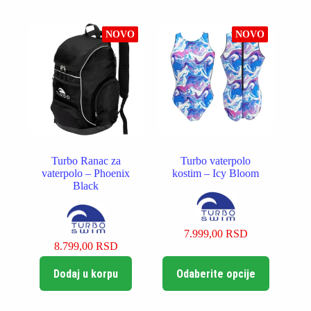
NOVO
NOVO
Turbo Ranac za
Turbo vaterpolo
vaterpolo – Phoenix
kostim – Icy Bloom
Black
7.999,00
RSD
8.799,00
RSD
Ovaj
Dodaj u korpu
Odaberite opcije
proizvod
ima
više