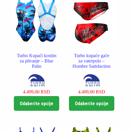
mogu
biti
izabrane
na
stranici
proizvoda.
Turbo Kupaći kostim
Turbo kupaće gaće
za plivanje – Blue
za vaterpolo –
Palm
Hombre Satisfaction
4.499,00
RSD
4.499,00
RSD
Ovaj
Ovaj
Odaberite opcije
Odaberite opcije
proizvod
proizvod
ima
ima
više
više
varijanti.
varijanti.
Opcije
Opcije
mogu
mogu