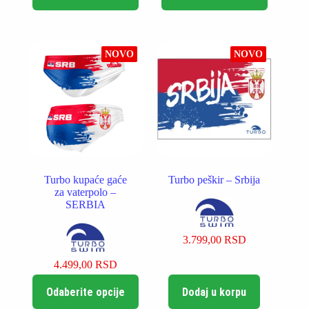
ima
ima
više
više
varijanti.
varijanti.
Opcije
Opcije
NOVO
NOVO
mogu
mogu
biti
biti
izabrane
izabrane
na
na
stranici
stranici
proizvoda.
proizvoda.
Turbo kupaće gaće
Turbo peškir – Srbija
za vaterpolo –
SERBIA
3.799,00
RSD
4.499,00
RSD
Ovaj
Odaberite opcije
Dodaj u korpu
proizvod
ima