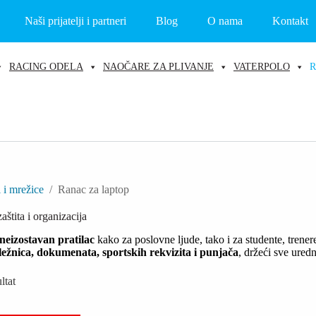
Naši prijatelji i partneri
Blog
O nama
Kontakt
RACING ODELA
NAOČARE ZA PLIVANJE
VATERPOLO
R
 i mrežice
/
Ranac za laptop
aštita i organizacija
neizostavan pratilac
kako za poslovne ljude, tako i za studente, trener
ležnica, dokumenata, sportskih rekvizita i punjača
, držeći sve ured
ltat