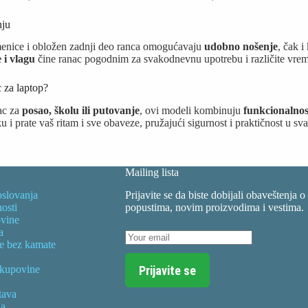
nju
nice i obložen zadnji deo ranca omogućavaju
udobno nošenje
, čak i
 i vlagu
čine ranac pogodnim za svakodnevnu upotrebu i različite vre
c za laptop?
nac za
posao, školu ili putovanje
, ovi modeli kombinuju
funkcionalnost
i prate vaš ritam i sve obaveze, pružajući sigurnost i praktičnost u svak
Mailing lista
oslovanja
Prijavite se da biste dobijali obaveštenja o
nosti
popustima, novim proizvodima i vestima.
vine
a
te bez kamate
Prijavite se
 kupovine
tava
la