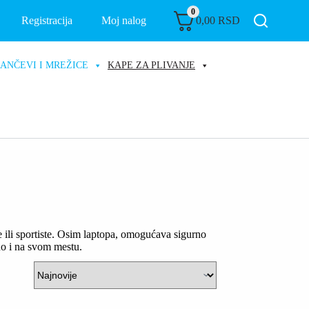
0
Registracija
Moj nalog
0,00
RSD
ANČEVI I MREŽICE
KAPE ZA PLIVANJE
e ili sportiste. Osim laptopa, omogućava sigurno
no i na svom mestu.