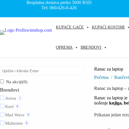
Skip
Besplatna dostava preko 5000
RSD
to
Tel: 060/426-0-426
content
KUPAĆE GAĆE
KUPAĆI KOSTIMI
OPREMA
BRENDOVI
Ranac za laptop
Početna
/
Rančevi
Na akciji
(0)
Ranac za laptop – z
Brendovi
Ranac za laptop je
Arena
1
nošenje
knjiga, be
Keel
0
Prikazan jedan rezu
Mad Wave
0
Malmsten
0