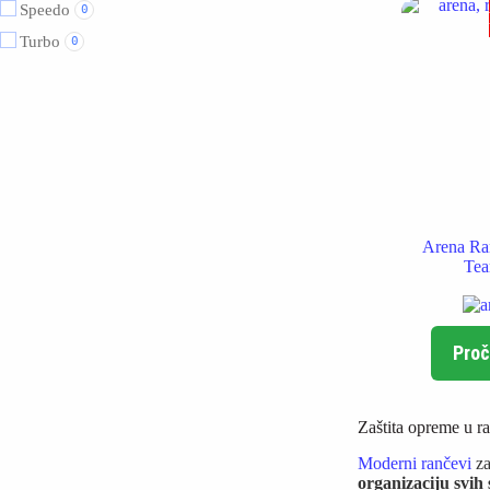
Speedo
0
Turbo
0
Arena Ran
Te
Proč
Zaštita opreme u r
Moderni rančevi
za
organizaciju svih 