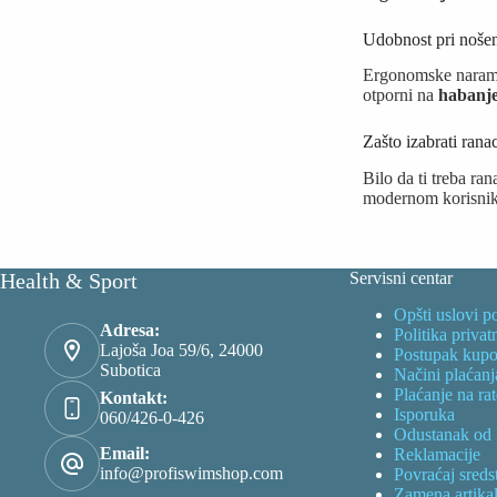
Udobnost pri noše
Ergonomske narame
otporni na
habanje
Zašto izabrati rana
Bilo da ti treba ra
modernom korisniku 
Health & Sport
Servisni centar
Opšti uslovi p
Adresa:
Politika privat
Lajoša Joa 59/6, 24000
Postupak kupo
Subotica
Načini plaćanj
Plaćanje na ra
Kontakt:
Isporuka
060/426-0-426
Odustanak od
Email:
Reklamacije
info@profiswimshop.com
Povraćaj sreds
Zamena artika