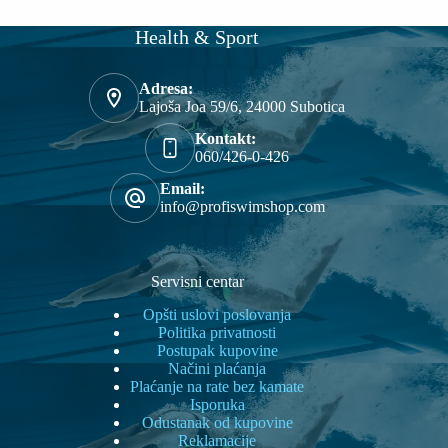
Health & Sport
Adresa:
Lajoša Joa 59/6, 24000 Subotica
Kontakt:
060/426-0-426
Email:
info@profiswimshop.com
Servisni centar
Opšti uslovi poslovanja
Politika privatnosti
Postupak kupovine
Načini plaćanja
Plaćanje na rate bez kamate
Isporuka
Odustanak od kupovine
Reklamacije