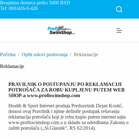
Besplatna dostava preko 5000
RSD
Tel: 060/426-0-426
Početna
/
Opšti uslovi poslovanja
/
Reklamacije
Reklamacije
PRAVILNIK O POSTUPANJU PO REKLAMACIJI
POTROŠAČA ZA ROBU KUPLJENU PUTEM WEB
SHOP-a www.profiswimshop.com
Health & Sport Internet prodaja Preduzetnik Dejan Kostić,
donosi ovaj Pravilnik i njime definiše postupak rešavanja
reklamacija potrošača koji je robu kupio putem internet sajta
www.profiswimshop.com a u skladu sa odredbama Zakona o
zaštiti potrošača („Sl.Glasnik“, RS 62/2014).