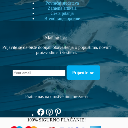
Povraćaj sredstava
Zamena artikala
Česta pitanja
Brendiranje opreme
Mailing lista
Prijavite se da biste dobijali obaveštenja o popustima, novim
proizvodima i vestima.
Prijavite se
Pratite nas na društvenim mrežama
100% SIGURNO PLAĆANJE!