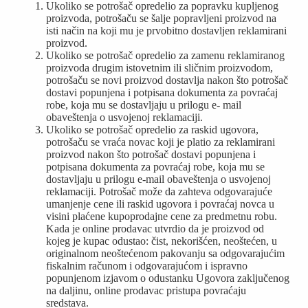
Ukoliko se potrošač opredelio za popravku kupljenog
proizvoda, potrošaču se šalje popravljeni proizvod na
isti način na koji mu je prvobitno dostavljen reklamirani
proizvod.
Ukoliko se potrošač opredelio za zamenu reklamiranog
proizvoda drugim istovetnim ili sličnim proizvodom,
potrošaču se novi proizvod dostavlja nakon što potrošač
dostavi popunjena i potpisana dokumenta za povraćaj
robe, koja mu se dostavljaju u prilogu e- mail
obaveštenja o usvojenoj reklamaciji.
Ukoliko se potrošač opredelio za raskid ugovora,
potrošaču se vraća novac koji je platio za reklamirani
proizvod nakon što potrošač dostavi popunjena i
potpisana dokumenta za povraćaj robe, koja mu se
dostavljaju u prilogu e-mail obaveštenja o usvojenoj
reklamaciji. Potrošač može da zahteva odgovarajuće
umanjenje cene ili raskid ugovora i povraćaj novca u
visini plaćene kupoprodajne cene za predmetnu robu.
Kada je online prodavac utvrdio da je proizvod od
kojeg je kupac odustao: čist, nekorišćen, neoštećen, u
originalnom neoštećenom pakovanju sa odgovarajućim
fiskalnim računom i odgovarajućom i ispravno
popunjenom izjavom o odustanku Ugovora zaključenog
na daljinu, online prodavac pristupa povraćaju
sredstava.