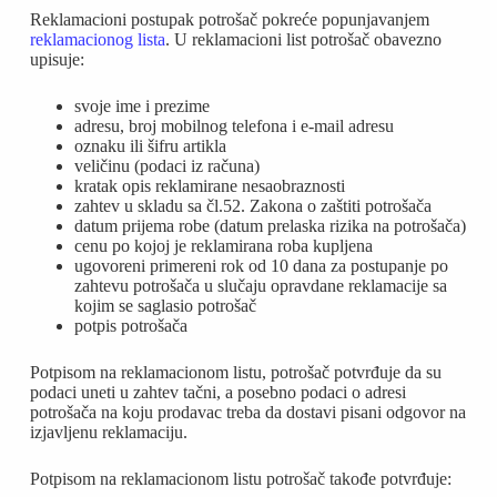
Reklamacioni postupak potrošač pokreće popunjavanjem
reklamacionog lista
. U reklamacioni list potrošač obavezno
upisuje:
svoje ime i prezime
adresu, broj mobilnog telefona i e-mail adresu
oznaku ili šifru artikla
veličinu (podaci iz računa)
kratak opis reklamirane nesaobraznosti
zahtev u skladu sa čl.52. Zakona o zaštiti potrošača
datum prijema robe (datum prelaska rizika na potrošača)
cenu po kojoj je reklamirana roba kupljena
ugovoreni primereni rok od 10 dana za postupanje po
zahtevu potrošača u slučaju opravdane reklamacije sa
kojim se saglasio potrošač
potpis potrošača
Potpisom na reklamacionom listu, potrošač potvrđuje da su
podaci uneti u zahtev tačni, a posebno podaci o adresi
potrošača na koju prodavac treba da dostavi pisani odgovor na
izjavljenu reklamaciju.
Potpisom na reklamacionom listu potrošač takođe potvrđuje: