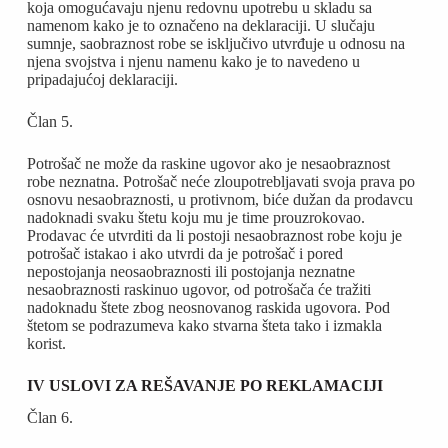
koja omogućavaju njenu redovnu upotrebu u skladu sa
namenom kako je to označeno na deklaraciji. U slučaju
sumnje, saobraznost robe se isključivo utvrđuje u odnosu na
njena svojstva i njenu namenu kako je to navedeno u
pripadajućoj deklaraciji.
Član 5.
Potrošač ne može da raskine ugovor ako je nesaobraznost
robe neznatna. Potrošač neće zloupotrebljavati svoja prava po
osnovu nesaobraznosti, u protivnom, biće dužan da prodavcu
nadoknadi svaku štetu koju mu je time prouzrokovao.
Prodavac će utvrditi da li postoji nesaobraznost robe koju je
potrošač istakao i ako utvrdi da je potrošač i pored
nepostojanja neosaobraznosti ili postojanja neznatne
nesaobraznosti raskinuo ugovor, od potrošača će tražiti
nadoknadu štete zbog neosnovanog raskida ugovora. Pod
štetom se podrazumeva kako stvarna šteta tako i izmakla
korist.
IV USLOVI ZA REŠAVANJE PO REKLAMACIJI
Član 6.