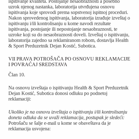
ispitivanje kvaliteta. Postojanje nesaobraznosti a posebno
uzrok njenog nastanka, laboratorija utvrđujena osnovu
ispitivanja koje sprovodi prema sopstvenoj ispitnoj proceduri.
Nakon sprovedenog ispitivanja, laboratorija izrađuje izveštaj o
ispitivanju i/ili kontrolisanju u kome navodi rezultate
ispitivanja, postojanje ili nepostojanje nesaobraznosti, te
uzroke koji su do nesaobraznosti doveli. Izveštaj o ispitivanju,
laboratorija zajedno sa reklamiranom robom, dostavlja Health
& Sport Preduzetnik Dejan Kostić, Subotica.
VII PRAVA POTROŠAČA PO OSNOVU REKLAMACIJE
I POVRAĆAJ SREDSTAVA
Član 10.
Na osnovu izveštaja o ispitivanju Health & Sport Preduzetnik
Dejan Kostić, Subotica donosi odluku po podnetoj
reklamaciji:
Ukoliko je na osnovu izveštaja o ispitivanju i/ili kontrolisanju
doneta odluka da se uvaži reklamacija, postupak je sledeći:
Potrošaču se šalje e-mail u kome se obaveštava da je
reklamacija usvojena: