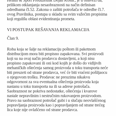
Health & Sport Preduzetnik Dejan Kostić, je u obavezi da,
prilikom otklanjanja nesaobraznosti na način definisan
odredbama čl.52. Zakona o zaštiti potrošača te odredbe čl.7.
ovog Pravilnika, postupa u skladu sa svim važećim propisima
koji regulišu oblast evidentiranja prometa.
VI POSTUPAK REŠAVANJA REKLAMACIJA
Član 9.
Roba koja se šalje na reklamaciju poštom ili paketnom
distribucijom mora biti propisno zapakovana. Svi proizvodi
koji su na ovaj način prodavcu dostavljeni, a koji nisu
propisno zapakovani ili oni kod kojih je došlo do vidljivih
mehaničkih oštećenja samog proizvoda u toku transporta neće
biti preuzeti od strane prodavca, već će biti vraćeni pošiljaocu
o njegovom trošku. Prodavac ne preuzima nikakvu
odgovornost za sva eventualna oštećenja proizvoda koja
nastanu u toku transporta na ili sa adrese potrošača.
Saobraznost ne pokriva nedostatke, oštećenja i kvarove
nastale nepravilnim i nestručnim rukovanjem proizvodom.
Pravo na saobraznost potrošač gubi i u slučaju neovlašćenog
popravljanja proizvoda kao i popravljanjem od strane trećeg
lica koje nije ovlašćeno od strane prodavca.