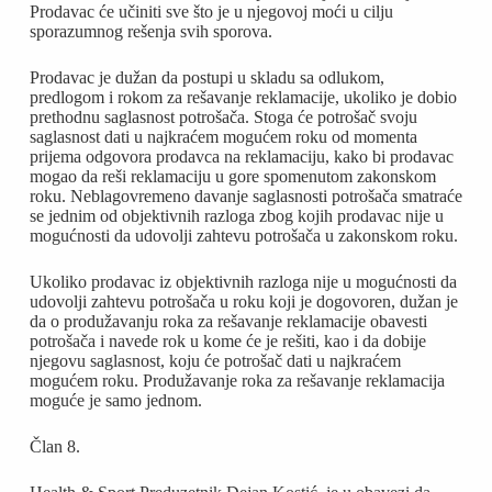
Prodavac će učiniti sve što je u njegovoj moći u cilju
sporazumnog rešenja svih sporova.
Prodavac je dužan da postupi u skladu sa odlukom,
predlogom i rokom za rešavanje reklamacije, ukoliko je dobio
prethodnu saglasnost potrošača. Stoga će potrošač svoju
saglasnost dati u najkraćem mogućem roku od momenta
prijema odgovora prodavca na reklamaciju, kako bi prodavac
mogao da reši reklamaciju u gore spomenutom zakonskom
roku. Neblagovremeno davanje saglasnosti potrošača smatraće
se jednim od objektivnih razloga zbog kojih prodavac nije u
mogućnosti da udovolji zahtevu potrošača u zakonskom roku.
Ukoliko prodavac iz objektivnih razloga nije u mogućnosti da
udovolji zahtevu potrošača u roku koji je dogovoren, dužan je
da o produžavanju roka za rešavanje reklamacije obavesti
potrošača i navede rok u kome će je rešiti, kao i da dobije
njegovu saglasnost, koju će potrošač dati u najkraćem
mogućem roku. Produžavanje roka za rešavanje reklamacija
moguće je samo jednom.
Član 8.