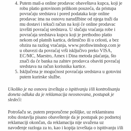
Putem mail-a online prodavac obaveštava kupca, koji je
robu platio gotovinom prilikom pouzeća, da pristupa
povraćaju sredstava i pored podataka koje online
prodavac ima na osnovu narudžbine od njega traži da
mu dostavi i tekući račun na koji će online prodavac
izvršiti povraćaj sredstava. U slučaju vraćanja robe i
povraćaja sredstava kupcu koji je prethodno platio
nekom od platnih kartica, delimično ili u celosti, a bez
obzira na razlog vraćanja, www.profiswimshop.com je
u obavezi da povraćaj vrši isključivo preko VISA,
EC/MC, Maestro, Amex i Dina metoda plaćanja, što
znači da će banka na zahtev prodavca obaviti povraćaj
sredstava na račun korisnika kartice.
Isključena je mogućnost povraćaja sredstava u gotovini
putem kurirske službe.
Ukoliko je na osnovu izveštaja o ispitivanju i/ili kontrolisanju
doneta odluka da je reklamacija neosnovana, postupak je
sledeći:
Potrošaču se, putem preporučene pošiljke, uz reklamiranu
robu dostavlja pisano obaveštenje da je postupak po podnetoj
reklamaciji okončan, da reklamacija nije uvažena uz
navođenje razloga za to, kao i kopija izveštaja o ispitivanju i/ili