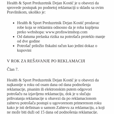
Health & Sport Preduzetnik Dejan Kostić je u obavezi da
sprovede postupak po podnetoj reklamaciji u skladu sa ovim
Pravilnikom, ukoliko je:
Health & Sport Preduzetnik Dejan Kostić prodavac
robe koja se reklamira odnosno da je roba kupljena
preko webshopa: www.profiswimshop.com
Od datuma prelaska rizika na potrošača proteklo manje
od dve godine
Potrošač priložio fiskalni račun kao jedini dokaz o
kupovini
V ROK ZA REŠAVANJE PO REKLAMACIJI
Član 7.
Health & Sport Preduzetnik Dejan Kostić je u obavezi da
najkasnije u roku od osam dana od dana podnošenja
reklamacije, pisanim ili elektronskim putem odgovori
potrošaču na izjavljenu reklamaciju, dok je u slučaju
prihvatanja reklamacije u obavezi da po reklamacionom
zahtevu potrošača postupi u ugovorenom primerenom roku
kako je isti definisan u samom Zahtevu za reklamaciju, a koji
ne može biti duži od 15 dana od podnošenja reklamacije.