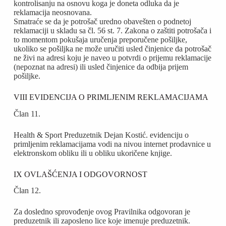
kontrolisanju na osnovu koga je doneta odluka da je
reklamacija neosnovana.
Smatraće se da je potrošač uredno obavešten o podnetoj
reklamaciji u skladu sa čl. 56 st. 7. Zakona o zaštiti potrošača i
to momentom pokušaja uručenja preporučene pošiljke,
ukoliko se pošiljka ne može uručiti usled činjenice da potrošač
ne živi na adresi koju je naveo u potvrdi o prijemu reklamacije
(nepoznat na adresi) ili usled činjenice da odbija prijem
pošiljke.
VIII EVIDENCIJA O PRIMLJENIM REKLAMACIJAMA
Član 11.
Health & Sport Preduzetnik Dejan Kostić. evidenciju o
primljenim reklamacijama vodi na nivou internet prodavnice u
elektronskom obliku ili u obliku ukoričene knjige.
IX OVLAŠĆENJA I ODGOVORNOST
Član 12.
Za dosledno sprovođenje ovog Pravilnika odgovoran je
preduzetnik ili zaposleno lice koje imenuje preduzetnik.