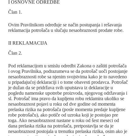
I OSNOVNE ODREDBE
Član 1.
Ovim Pravilnikom određuje se način postupanja i rešavanja
reklamacija potrošača u slučaju nesaobraznosti prodate robe.
II REKLAMACIJA
Član 2.
Pod reklamacijom u smislu odredbi Zakona o zaštiti potrošača
i ovog Pravilnika, podrazumeva se da potrošač uoči postojanje
nesaobraznosti robe sa njenim svojstvima kako je to navedeno
u pripadajućoj deklaraciji i o tome obavesti prodavca. Potrošač
je dužan da se pridržava svih uputstava iz deklaracije u
pogledu namenske upotrebe proizvoda, njegovog održavanja i
sl. Potrošač ima pravo da kupljenu robu reklamira ukoliko se
nesaobraznost pojavi u roku od dve godine od momenta
prelaska rizika na potrošača (posle momenta predaje kupljene
robe potrošaču), ako potiče od uzroka koji je postojao pre
toga. Ako nesaobraznost nastane u roku od šest meseci od
dana prelaska rizika na potrošača, pretpostavlja se da je
nesaobraznost postojala u trenutku prelaska rizika, osim ako je