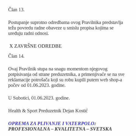
Član 13.
Postupanje suprotno odredbama ovog Pravilnika predstavlja
težu povredu radne obaveze u smislu propisa kojima se
uređuju radni odnosi.
X ZAVRŠNE ODREDBE
Član 14
.
Ovaj Pravilnik stupa na snagu momentom njegovog
potpisivanja od strane preduzetnika, a primenjivaće se na sve
reklamacije potrošača koji su robu kupili putem web shop-a
počev od 01.06.2023. godine.
U Subotici, 01.06.2023. godine.
Health & Sport Preduzetnik Dejan Kostić
OPREMA ZA PLIVANJE I VATERPOLO
:
PROFESIONALNA – KVALITETNA – SVETSKA