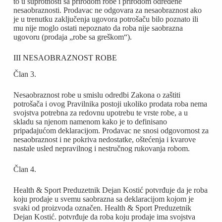
to u suprotnosti sa prirodom robe i prirodom određene
nesaobraznosti. Prodavac ne odgovara za nesaobraznost ako
je u trenutku zaključenja ugovora potrošaču bilo poznato ili
mu nije moglo ostati nepoznato da roba nije saobrazna
ugovoru (prodaja „robe sa greškom“).
III NESAOBRAZNOST ROBE
Član 3.
Nesaobraznost robe u smislu odredbi Zakona o zaštiti
potrošača i ovog Pravilnika postoji ukoliko prodata roba nema
svojstva potrebna za redovnu upotrebu te vrste robe, a u
skladu sa njenom namenom kako je to definisano
pripadajućom deklaracijom. Prodavac ne snosi odgovornost za
nesaobraznost i ne pokriva nedostatke, oštećenja i kvarove
nastale usled nepravilnog i nestručnog rukovanja robom.
Član 4.
Health & Sport Preduzetnik Dejan Kostić potvrđuje da je roba
koju prodaje u svemu saobrazna sa deklaracijom kojom je
svaki od proizvoda označen. Health & Sport Preduzetnik
Dejan Kostić. potvrđuje da roba koju prodaje ima svojstva