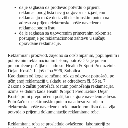
da je saglasan da prodavac potvrdu o prijemu
reklamacionog lista i svoj odgovor na izjavljenu
reklamaciju može dostaviti elektronskim putem na
adresu za prijem elektronske pošte navedene u
reklamacionom listu
da je saglasan sa ugovorenim primerenim rokom za
postupanje po reklamacionom zahtevu u slučaju
opravdane reklamacije.
Reklamirani proizvod, zajedno sa odštampanim, popunjenim i
potpisanim reklamacionim listom, potrošač šalje putem
preporučene pošiljke na adresu: Health & Sport Preduzetnik
Dejan Kostić, Lajoša Joa 59/6, Subotica
Kao datum od koga se računa rok za odgovor potrošaču po
učinjenoj reklamaciji u skladu sa odredbom čl. 56 st. 7.
Zakona o zaštiti potrošača (datum podnošenja reklamacije),
uzima se datum kada Health & Sport Preduzetnik Dejan
Kostić primi preporučenu pošiljku na gore navedenu adresu.
Potrošaču se elektronskim putem na adresu za prijem
elektronske pošte navedene u reklamacionom listu dostavlja
potvrda o prijemu dokumentacije reklamirane robe.
Reklamirana roba se prosleđuje ovlašćenoj laboratoriji za