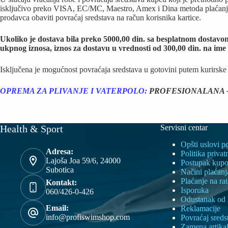
isključivo preko VISA, EC/MC, Maestro, Amex i Dina metoda plaćanja,
prodavca obaviti povraćaj sredstava na račun korisnika kartice.
Ukoliko je dostava bila preko 5000,00 din. sa besplatnom dostavo
ukpnog iznosa, iznos za dostavu u vrednosti od 300,00 din. na ime 
Isključena je mogućnost povraćaja sredstava u gotovini putem kurirske
OPREMA ZA PLIVANJE I VATERPOLO:
PROFESIONALANA –
Health & Sport
Servisni centar
Opšti uslovi p
Adresa:
Politika privat
Lajoša Joa 59/6, 24000
Postupak kupo
Subotica
Načini plaćanj
Plaćanje na ra
Kontakt:
Isporuka
060/426-0-426
Odustanak od
Email:
Reklamacije
info@profiswimshop.com
Povraćaj sreds
Zamena artika