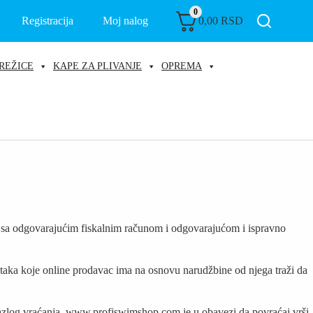
0
Registracija
Moj nalog
0,00
RSD
REŽICE
KAPE ZA PLIVANJE
OPREMA
u sa odgovarajućim fiskalnim računom i odgovarajućom i ispravno
ataka koje online prodavac ima na osnovu narudžbine od njega traži da
na razlog vraćanja, www.profiswimshop.com je u obavezi da povraćaj vrši