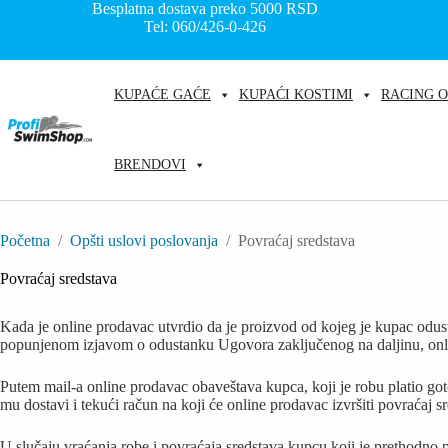
Skip
Besplatna dostava preko 5000
RSD
to
Tel: 060/426-0-426
content
KUPAĆE GAĆE
KUPAĆI KOSTIMI
RACING 
BRENDOVI
Početna
/
Opšti uslovi poslovanja
/
Povraćaj sredstava
Povraćaj sredstava
Kada je online prodavac utvrdio da je proizvod od kojeg je kupac odu
popunjenom izjavom o odustanku Ugovora zaključenog na daljinu, onli
Putem mail-a online prodavac obaveštava kupca, koji je robu platio go
mu dostavi i tekući račun na koji će online prodavac izvršiti povraćaj s
U slučaju vraćanja robe i povraćaja sredstava kupcu koji je prethodno 