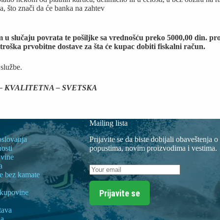
 što znači da će banka na zahtev
m u slučaju povrata te pošiljke sa vrednošću preko 5000,00 din. 
troška prvobitne dostave za šta će kupac dobiti fiskalni račun.
 službe.
 KVALITETNA – SVETSKA
Mailing lista
oslovanja
Prijavite se da biste dobijali obaveštenja o
nosti
popustima, novim proizvodima i vestima.
vine
a
te bez kamate
Prijavite se
 kupovine
tava
la