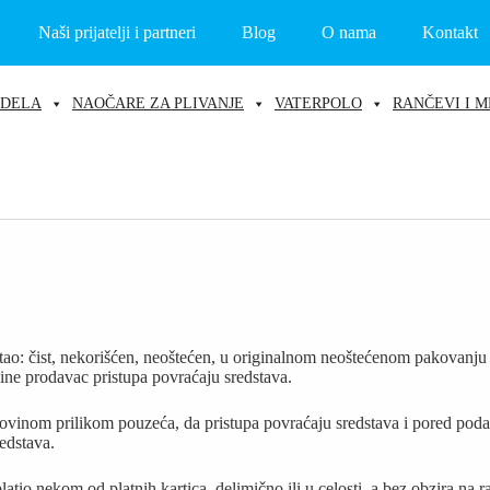
Naši prijatelji i partneri
Blog
O nama
Kontakt
ODELA
NAOČARE ZA PLIVANJE
VATERPOLO
RANČEVI I M
stao: čist, nekorišćen, neoštećen, u originalnom neoštećenom pakovanj
ne prodavac pristupa povraćaju sredstava.
tovinom prilikom pouzeća, da pristupa povraćaju sredstava i pored pod
redstava.
platio nekom od platnih kartica, delimično ili u celosti, a bez obzira 