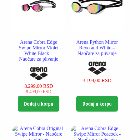
na
na
stranici
stranici
proizvoda.
proizvoda.
Arena Cobra Edge
Arena Python Mirror
Swipe Mirror Violet
Revo and White –
White Black –
Naočare za plivanje
Naočare za plivanje
3.199,00
RSD
8.299,00
RSD
Originalna
Trenutna
9.499,00
RSD
cena
cena
je
je:
Dodaj u korpu
Dodaj u korpu
bila:
8.299,00 RSD.
9.499,00 RSD.