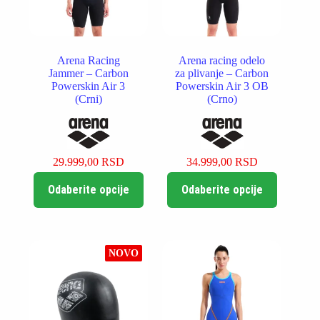
Arena Racing
Arena racing odelo
Jammer – Carbon
za plivanje – Carbon
Powerskin Air 3
Powerskin Air 3 OB
(Crni)
(Crno)
29.999,00
RSD
34.999,00
RSD
Ovaj
Ovaj
Odaberite opcije
Odaberite opcije
proizvod
proizvod
ima
ima
više
više
varijanti.
varijanti.
Opcije
Opcije
NOVO
mogu
mogu
biti
biti
izabrane
izabrane
na
na
stranici
stranici
proizvoda.
proizvoda.