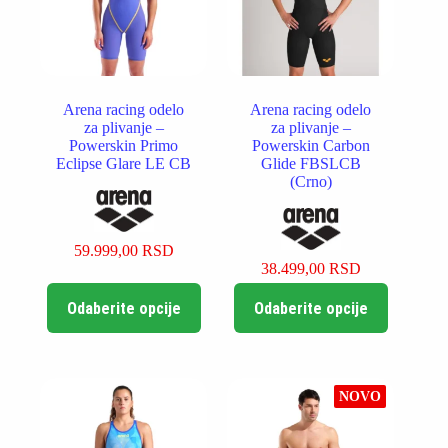
stranici
proizvoda.
Arena racing odelo
Arena racing odelo
za plivanje –
za plivanje –
Powerskin Primo
Powerskin Carbon
Eclipse Glare LE CB
Glide FBSLCB
(Crno)
59.999,00
RSD
38.499,00
RSD
Ovaj
Ovaj
Odaberite opcije
Odaberite opcije
proizvod
proizvod
ima
ima
više
više
varijanti.
varijanti.
Opcije
Opcije
NOVO
mogu
mogu
biti
biti
izabrane
izabrane