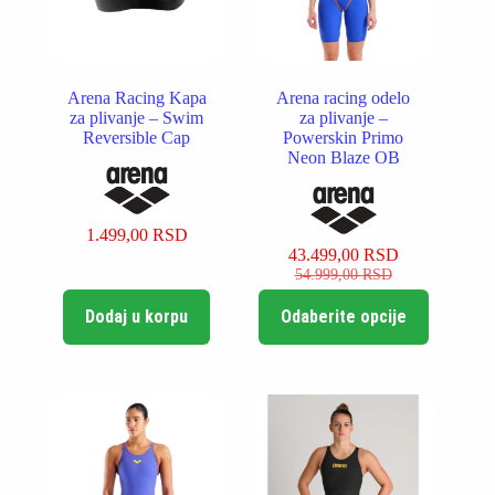
Arena Racing Kapa
Arena racing odelo
za plivanje – Swim
za plivanje –
Reversible Cap
Powerskin Primo
Neon Blaze OB
1.499,00
RSD
43.499,00
RSD
Originalna
Trenutna
54.999,00
RSD
cena
cena
Ovaj
je
je:
Dodaj u korpu
Odaberite opcije
proizvod
bila:
43.499,00 RSD.
ima
54.999,00 RSD.
više
varijanti.
Opcije
mogu
biti
izabrane
na