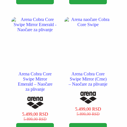
bila:
5.499,00 RSD.
bila:
5.499,00 RSD.
5.999,00 RSD.
5.899,00 RSD.
Arena Cobra Core
Arena Cobra Core
Swipe Mirror
Swipe Mirror (Crne)
Emerald – Naočare
– Naočare za plivanje
za plivanje
5.499,00
RSD
Originalna
Trenutna
5.499,00
RSD
5.899,00
RSD
Originalna
Trenutna
cena
cena
5.899,00
RSD
cena
cena
je
je: