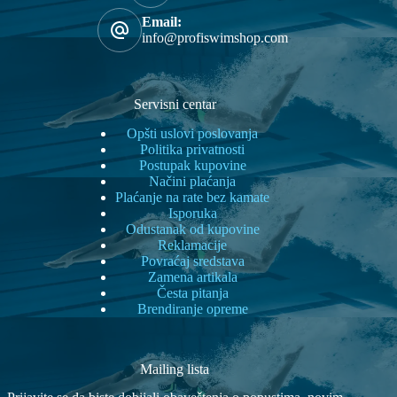
Email:
info@profiswimshop.com
Servisni centar
Opšti uslovi poslovanja
Politika privatnosti
Postupak kupovine
Načini plaćanja
Plaćanje na rate bez kamate
Isporuka
Odustanak od kupovine
Reklamacije
Povraćaj sredstava
Zamena artikala
Česta pitanja
Brendiranje opreme
Mailing lista