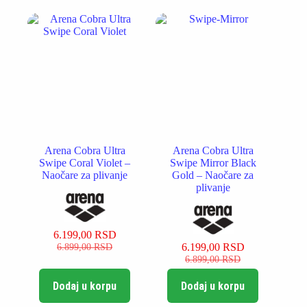
Arena Cobra Ultra
Arena Cobra Ultra
Swipe Coral Violet –
Swipe Mirror Black
Naočare za plivanje
Gold – Naočare za
plivanje
6.199,00
RSD
Originalna
Trenutna
6.899,00
RSD
6.199,00
RSD
cena
cena
Originalna
Trenutna
6.899,00
RSD
je
je:
cena
cena
bila:
6.199,00 RSD.
je
je:
Dodaj u korpu
Dodaj u korpu
6.899,00 RSD.
bila:
6.199,00 RSD.