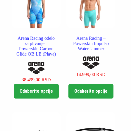
na
na
stranici
stranici
proizvoda.
proizvoda.
Arena Racing odelo
Arena Racing –
za plivanje –
Powerskin Impulso
Powerskin Carbon
Water Jammer
Glide OB LE (Plava)
14.999,00
RSD
38.499,00
RSD
Ovaj
Ovaj
Odaberite opcije
Odaberite opcije
proizvod
proizvod
ima
ima
više
više
varijanti.
varijanti.
Opcije
Opcije
mogu
mogu
biti
biti
izabrane
izabrane