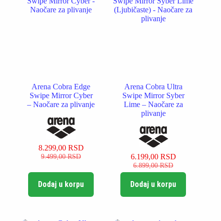
Arena Cobra Edge
Arena Cobra Ultra
Swipe Mirror Cyber
Swipe Mirror Syber
– Naočare za plivanje
Lime – Naočare za
plivanje
8.299,00
RSD
Originalna
Trenutna
9.499,00
RSD
6.199,00
RSD
cena
cena
Originalna
Trenutna
6.899,00
RSD
je
je:
cena
cena
bila:
8.299,00 RSD.
je
je:
Dodaj u korpu
Dodaj u korpu
9.499,00 RSD.
bila:
6.199,00 RSD.
6.899,00 RSD.