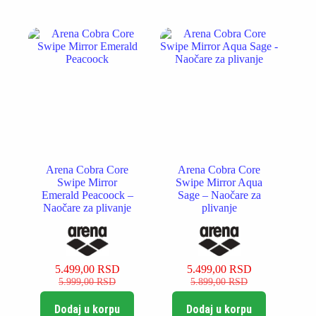
6.899,00 RSD.
Arena Cobra Core
Arena Cobra Core
Swipe Mirror
Swipe Mirror Aqua
Emerald Peacoock –
Sage – Naočare za
Naočare za plivanje
plivanje
5.499,00
RSD
5.499,00
RSD
Originalna
Trenutna
Originalna
Trenutna
5.999,00
RSD
5.899,00
RSD
cena
cena
cena
cena
je
je:
je
je:
Dodaj u korpu
Dodaj u korpu