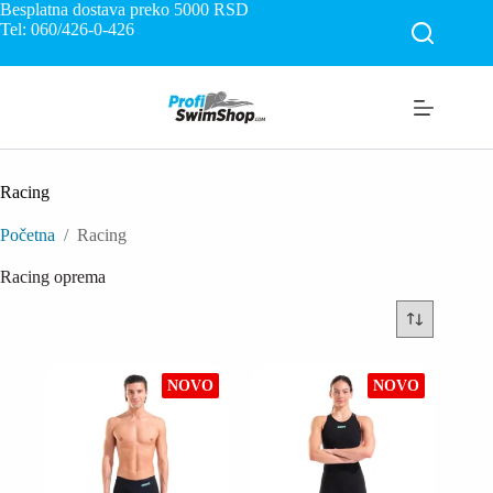
Skip
Besplatna dostava preko 5000
RSD
to
Tel: 060/426-0-426
content
Racing
Početna
/
Racing
Racing oprema
NOVO
NOVO