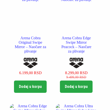
Arena Cobra
Arena Cobra Edge
Original Swipe
Swipe Mirror
Mirror – Naočare za
Peacock – Naočare
plivanje
za plivanje
6.199,00
RSD
8.299,00
RSD
Originalna
Trenutna
9.499,00
RSD
cena
cena
je
je:
Dodaj u korpu
Dodaj u korpu
bila:
8.299,00 RSD.
9.499,00 RSD.