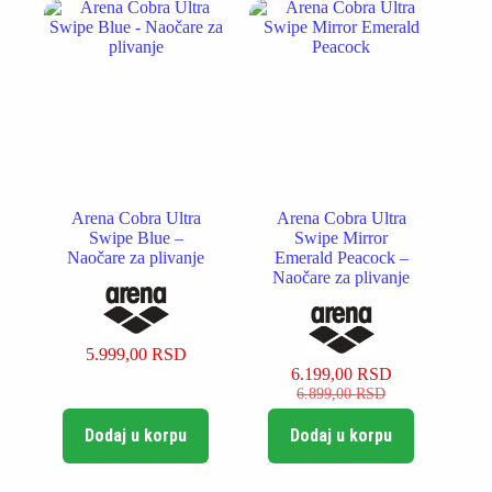
Arena Cobra Ultra
Arena Cobra Ultra
Swipe Blue –
Swipe Mirror
Naočare za plivanje
Emerald Peacock –
Naočare za plivanje
5.999,00
RSD
6.199,00
RSD
Originalna
Trenutna
6.899,00
RSD
cena
cena
je
je:
Dodaj u korpu
Dodaj u korpu
bila:
6.199,00 RSD.
6.899,00 RSD.