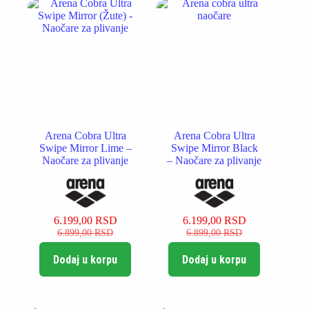
Arena Cobra Ultra
Arena Cobra Ultra
Swipe Mirror Lime –
Swipe Mirror Black
Naočare za plivanje
– Naočare za plivanje
6.199,00
RSD
6.199,00
RSD
Originalna
Trenutna
Originalna
Trenutna
6.899,00
RSD
6.899,00
RSD
cena
cena
cena
cena
je
je:
je
je:
Dodaj u korpu
Dodaj u korpu
bila:
6.199,00 RSD.
bila:
6.199,00 RSD.
6.899,00 RSD.
6.899,00 RSD.