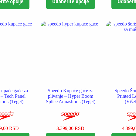
rite opcije
Odaberite opcije
Odaberit
proizvod
proizvod
ima
ima
više
više
varijanti.
varijanti.
Opcije
Opcije
mogu
mogu
biti
biti
izabrane
izabrane
na
na
stranici
stranici
proizvoda.
proizvoda.
upaće gaće za
Speedo Kupaće gaće za
Speedo Šort
e – Tech Panel
plivanje – Hyper Boom
Printed L
orts (Teget)
Splice Aquashorts (Teget)
(Više
99,00
RSD
3.399,00
RSD
4.399,
Ovaj
Ovaj