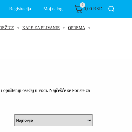
0
Registracija
Moj nalog
0,00
RSD
REŽICE
KAPE ZA PLIVANJE
OPREMA
 opušteniji osećaj u vodi. Najčešće se koriste za