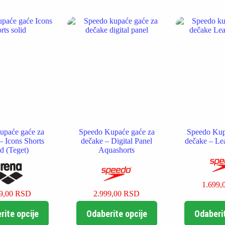
više
više
varijanti.
varijanti.
Opcije
Opcije
mogu
mogu
biti
biti
izabrane
izabrane
na
na
stranici
stranici
proizvoda.
proizvoda.
upaće gaće za
Speedo Kupaće gaće za
Speedo Kup
 – Icons Shorts
dečake – Digital Panel
dečake – Le
id (Teget)
Aquashorts
1.699,
99,00
RSD
2.999,00
RSD
Ovaj
Ovaj
rite opcije
Odaberite opcije
Odaberit
proizvod
proizvod
ima
ima