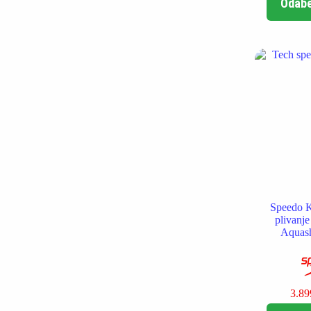
Odabe
Speedo K
plivanj
Aquash
3.8