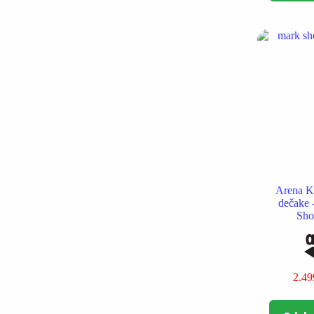
Arena K
dečake
Sho
2.4