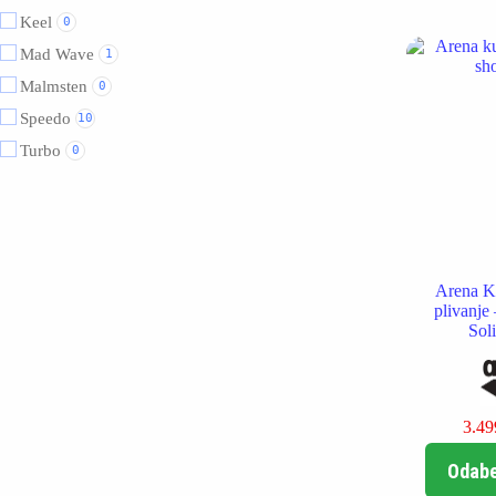
Keel
0
Mad Wave
1
Malmsten
0
Speedo
10
Turbo
0
Arena K
plivanje
Sol
3.4
Odabe