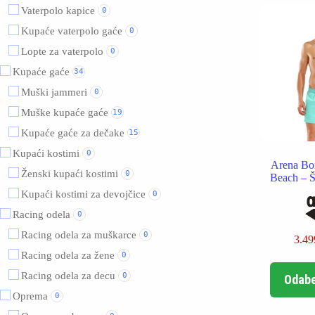
Vaterpolo kapice
0
Kupaće vaterpolo gaće
0
Lopte za vaterpolo
0
Kupaće gaće
34
Muški jammeri
0
Muške kupaće gaće
19
Kupaće gaće za dečake
15
Kupaći kostimi
0
Arena Bo
Ženski kupaći kostimi
0
Beach – Š
Kupaći kostimi za devojčice
0
Racing odela
0
Racing odela za muškarce
0
3.4
Racing odela za žene
0
Racing odela za decu
0
Odabe
Oprema
0