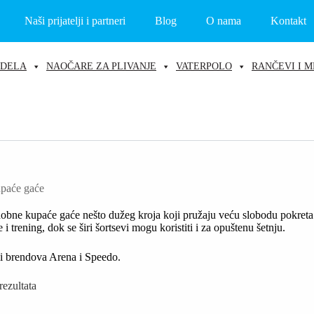
Naši prijatelji i partneri
Blog
O nama
Kontakt
ODELA
NAOČARE ZA PLIVANJE
VATERPOLO
RANČEVI I M
upaće gaće
dobne kupaće gaće nešto dužeg kroja koji pružaju veću slobodu pokreta i
 i trening, dok se širi šortsevi mogu koristiti i za opuštenu šetnju.
i brendova Arena i Speedo.
Sortirano
rezultata
po
najnovijem