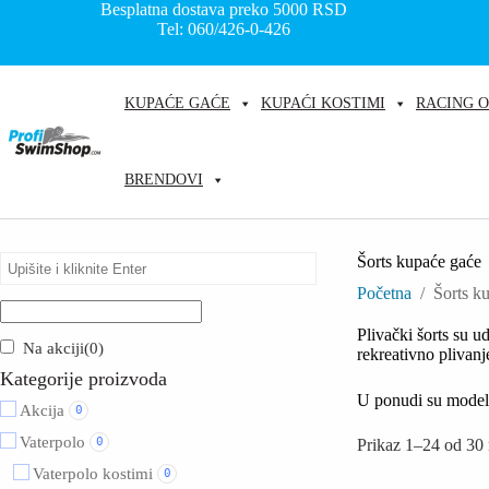
Skip
Besplatna dostava preko 5000
RSD
to
Tel: 060/426-0-426
content
KUPAĆE GAĆE
KUPAĆI KOSTIMI
RACING 
BRENDOVI
Šorts kupaće gaće
Početna
/
Šorts k
Plivački šorts su u
Na akciji
(0)
rekreativno plivanje
Kategorije proizvoda
U ponudi su model
Akcija
0
Vaterpolo
0
Prikaz 1–24 od 30 
Vaterpolo kostimi
0