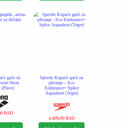
više
više
varijanti.
varijanti.
Opcije
Opcije
mogu
mogu
biti
biti
izabrane
izabrane
na
na
stranici
stranici
proizvoda.
proizvoda.
će gaće za
Speedo Kupaće gaće za
Swim Short
plivanje – Eco
 (Plave)
Endurance+ Splice
Aquashort (Teget)
00
RSD
4.499,00
RSD
Ovaj
Ovaj