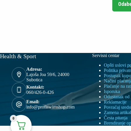
Odabe
Health & Sport
Servisni centar
Opšti uslovi p
Adresa:
Politika privat
Lajoša Joa 59/6, 24000
Postupak kupo
Subotica
Načini plaćanj
Plaćanje na ra
Kontakt:
Isporuka
060/426-0-426
Odustanak od
Email:
Reklamacije
info@profiswimshop.com
Povraćaj sreds
Zamena artika
Česta pitanja
0
Brendiranje o