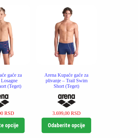
varijanti.
varijanti.
Opcije
Opcije
mogu
mogu
biti
biti
izabrane
izabrane
na
na
stranici
stranici
proizvoda.
proizvoda.
će gaće za
Arena Kupaće gaće za
 Losagne
plivanje – Trail Swim
ort (Teget)
Short (Teget)
00
RSD
3.699,00
RSD
Ovaj
Ovaj
e opcije
Odaberite opcije
proizvod
proizvod
ima
ima
više
više