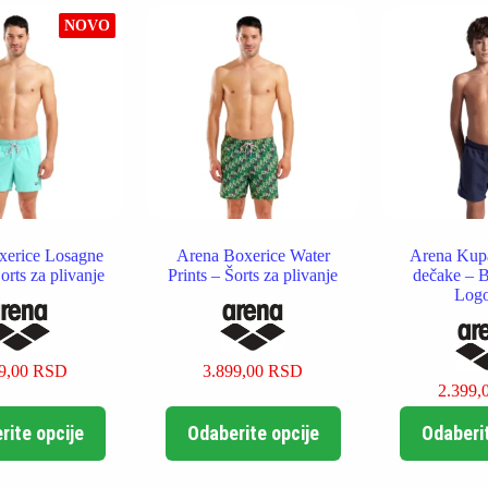
NOVO
xerice Losagne
Arena Boxerice Water
Arena Kupa
orts za plivanje
Prints – Šorts za plivanje
dečake – B
Logo
99,00
RSD
3.899,00
RSD
2.399,
Ovaj
Ovaj
rite opcije
Odaberite opcije
Odaberit
proizvod
proizvod
ima
ima
više
više