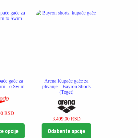
više
više
varijanti.
varijanti.
Opcije
Opcije
mogu
mogu
biti
biti
izabrane
izabrane
na
na
stranici
stranici
proizvoda.
proizvoda.
aće gaće za
Arena Kupaće gaće za
arn To Swim
plivanje – Bayron Shorts
(Teget)
00
RSD
3.499,00
RSD
Ovaj
Ovaj
e opcije
Odaberite opcije
proizvod
proizvod
ima
ima