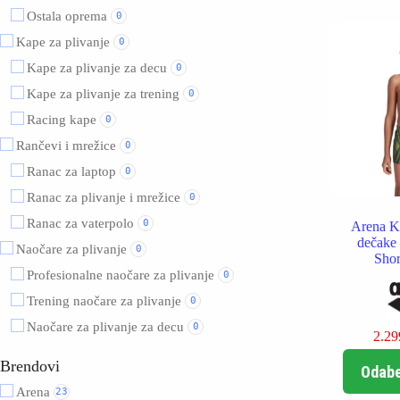
Ostala oprema
0
Kape za plivanje
0
Kape za plivanje za decu
0
Kape za plivanje za trening
0
Racing kape
0
Rančevi i mrežice
0
Ranac za laptop
0
Ranac za plivanje i mrežice
0
Ranac za vaterpolo
0
Arena K
dečake 
Naočare za plivanje
0
Shor
Profesionalne naočare za plivanje
0
Trening naočare za plivanje
0
Naočare za plivanje za decu
0
2.2
Brendovi
Odabe
Arena
23