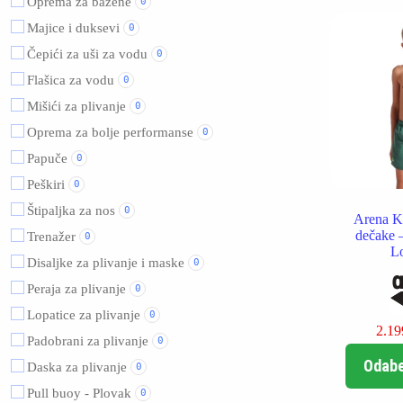
Oprema za bazene
0
Majice i duksevi
0
Čepići za uši za vodu
0
Flašica za vodu
0
Mišići za plivanje
0
Oprema za bolje performanse
0
Papuče
0
Peškiri
0
Štipaljka za nos
0
Arena K
dečake 
Trenažer
0
L
Disaljke za plivanje i maske
0
Peraja za plivanje
0
Lopatice za plivanje
0
2.1
Padobrani za plivanje
0
Odabe
Daska za plivanje
0
Pull buoy - Plovak
0