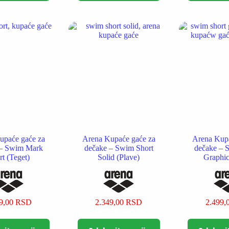
više
više
varijanti.
varijanti.
Opcije
Opcije
mogu
mogu
biti
biti
izabrane
izabrane
na
na
stranici
stranici
proizvoda.
proizvoda.
upaće gaće za
Arena Kupaće gaće za
Arena Kupa
 – Swim Mark
dečake – Swim Short
dečake – 
rt (Teget)
Solid (Plave)
Graphic
99,00
RSD
2.349,00
RSD
2.499,
Ovaj
Ovaj