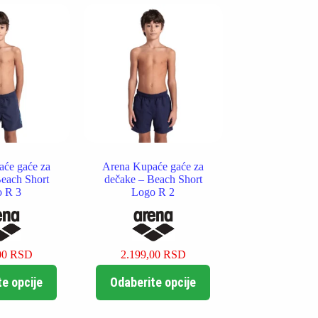
će gaće za
Arena Kupaće gaće za
each Short
dečake – Beach Short
 R 3
Logo R 2
00
RSD
2.199,00
RSD
Ovaj
Ovaj
e opcije
Odaberite opcije
proizvod
proizvod
ima
ima
više
više