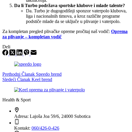
takmičenja.
Da li Turbo podržava sportske klubove i mlade talente?
Da. Turbo je dugogodišnji sponzor vaterpolo klubova,
liga i nacionalnih timova, a kroz različite programe
podstiče mlade da se uključe u plivanje i vaterpolo.
Za kompletan pregled plivačke opreme pročitaj naš vodič:
Oprema
za plivanje – kompletan vodič
Deli
Prethodni
Članak
Speedo brend
Sledeći
Članak
Keel brend
Health & Sport
Adresa:
Lajoša Joa 59/6, 24000 Subotica
Kontakt:
060/426-0-426