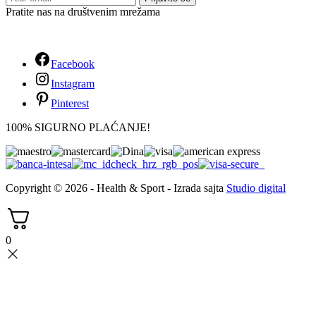
Pratite nas na društvenim mrežama
Facebook
Instagram
Pinterest
100% SIGURNO PLAĆANJE!
Copyright © 2026 - Health & Sport - Izrada sajta
Studio digital
0