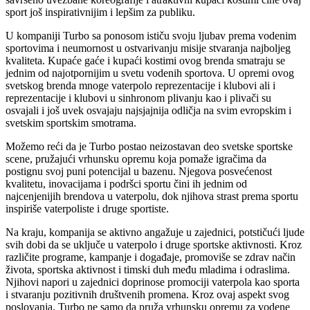
sport još inspirativnijim i lepšim za publiku.
U kompaniji Turbo sa ponosom ističu svoju ljubav prema vodenim
sportovima i neumornost u ostvarivanju misije stvaranja najboljeg
kvaliteta. Kupaće gaće i kupaći kostimi ovog brenda smatraju se
jednim od najotpornijim u svetu vodenih sportova. U opremi ovog
svetskog brenda mnoge vaterpolo reprezentacije i klubovi ali i
reprezentacije i klubovi u sinhronom plivanju kao i plivači su
osvajali i još uvek osvajaju najsjajnija odličja na svim evropskim i
svetskim sportskim smotrama.
Možemo reći da je Turbo postao neizostavan deo svetske sportske
scene, pružajući vrhunsku opremu koja pomaže igračima da
postignu svoj puni potencijal u bazenu. Njegova posvećenost
kvalitetu, inovacijama i podršci sportu čini ih jednim od
najcenjenijih brendova u vaterpolu, dok njihova strast prema sportu
inspiriše vaterpoliste i druge sportiste.
Na kraju, kompanija se aktivno angažuje u zajednici, potstičući ljude
svih dobi da se uključe u vaterpolo i druge sportske aktivnosti. Kroz
različite programe, kampanje i događaje, promoviše se zdrav način
života, sportska aktivnost i timski duh među mladima i odraslima.
Njihovi napori u zajednici doprinose promociji vaterpola kao sporta
i stvaranju pozitivnih društvenih promena. Kroz ovaj aspekt svog
poslovanja, Turbo ne samo da pruža vrhunsku opremu za vodene