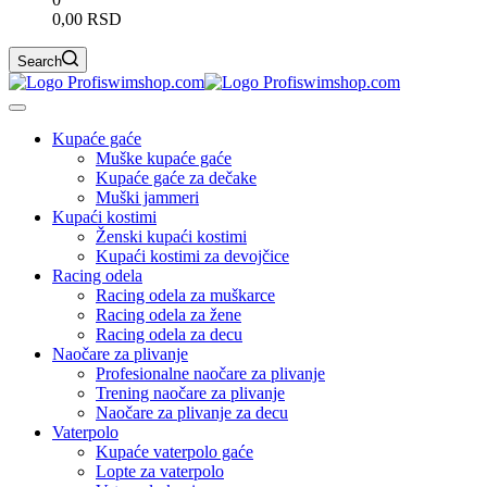
0,00
RSD
Search
Kupaće gaće
Muške kupaće gaće
Kupaće gaće za dečake
Muški jammeri
Kupaći kostimi
Ženski kupaći kostimi
Kupaći kostimi za devojčice
Racing odela
Racing odela za muškarce
Racing odela za žene
Racing odela za decu
Naočare za plivanje
Profesionalne naočare za plivanje
Trening naočare za plivanje
Naočare za plivanje za decu
Vaterpolo
Kupaće vaterpolo gaće
Lopte za vaterpolo