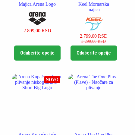
Majica Arena Logo
Keel Mornarska
majica
2.899,00
RSD
2.799,00
RSD
Originalna
Trenutna
3.299,00
RSD
cena
cena
Ovaj
Ovaj
je
je:
Odaberite opcije
Odaberite opcije
proizvod
proizvod
bila:
2.799,00 RSD.
ima
ima
3.299,00 RSD.
više
više
varijanti.
varijanti.
Opcije
Opcije
NOVO
mogu
mogu
biti
biti
izabrane
izabrane
na
na
stranici
stranici
proizvoda.
proizvoda.
Arena Kupaće gaće
Arena The One Plus