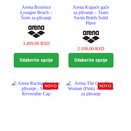
Arena Boxerice
Arena Kupaće gaće
Losagne Beach –
za plivanje – Team
Šorts za plivanje
Swim Briefs Solid
Plave
3.499,00
RSD
2.199,00
RSD
Ovaj
Ovaj
Odaberite opcije
Odaberite opcije
proizvod
proizvod
ima
ima
više
više
varijanti.
varijanti.
Opcije
Opcije
NOVO
NOVO
mogu
mogu
biti
biti
izabrane
izabrane
na
na
stranici
stranici
proizvoda.
proizvoda.