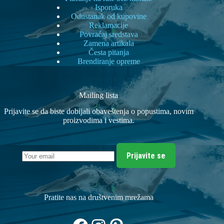
Isporuka
Odustanak od kupovine
Reklamacije
Povraćaj sredstava
Zamena artikala
Česta pitanja
Brendiranje opreme
Mailing lista
Prijavite se da biste dobijali obaveštenja o popustima, novim
proizvodima i vestima.
Prijavite se
Pratite nas na društvenim mrežama