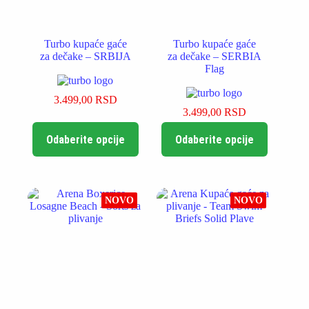
Turbo kupaće gaće
Turbo kupaće gaće
za dečake – SRBIJA
za dečake – SERBIA
Flag
3.499,00
RSD
3.499,00
RSD
Ovaj
Ovaj
Odaberite opcije
Odaberite opcije
proizvod
proizvod
ima
ima
više
više
varijanti.
varijanti.
Opcije
Opcije
NOVO
NOVO
mogu
mogu
biti
biti
izabrane
izabrane
na
na
stranici
stranici
proizvoda.
proizvoda.