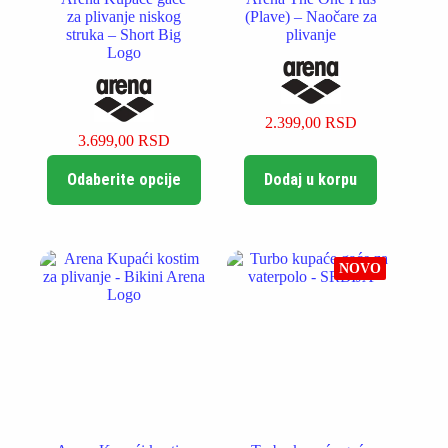
za plivanje niskog
(Plave) – Naočare za
struka – Short Big
plivanje
Logo
2.399,00
RSD
3.699,00
RSD
Ovaj
Odaberite opcije
Dodaj u korpu
proizvod
ima
više
varijanti.
Opcije
NOVO
mogu
biti
izabrane
na
stranici
proizvoda.