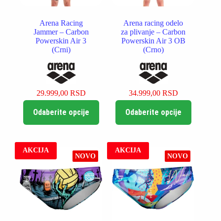
Arena Racing
Arena racing odelo
Jammer – Carbon
za plivanje – Carbon
Powerskin Air 3
Powerskin Air 3 OB
(Crni)
(Crno)
29.999,00
RSD
34.999,00
RSD
Ovaj
Ovaj
Odaberite opcije
Odaberite opcije
proizvod
proizvod
ima
ima
više
više
varijanti.
varijanti.
Opcije
Opcije
AKCIJA
AKCIJA
NOVO
NOVO
mogu
mogu
biti
biti
izabrane
izabrane
na
na
stranici
stranici
proizvoda.
proizvoda.