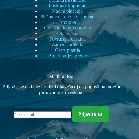
Postupak kupovine
Načini plaćanja
Plaćanje na rate bez kamate
Isporuka
Odustanak od kupovine
Reklamacije
Povraćaj sredstava
Zamena artikala
Česta pitanja
Brendiranje opreme
Mailing lista
Prijavite se da biste dobijali obaveštenja o popustima, novim
proizvodima i vestima.
Prijavite se