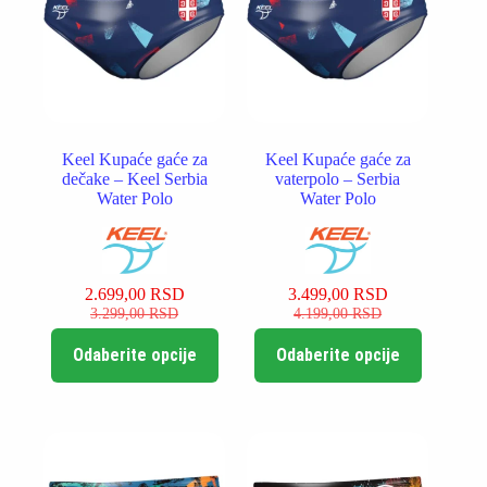
izabrane
izabrane
na
na
stranici
stranici
proizvoda.
proizvoda.
Keel Kupaće gaće za
Keel Kupaće gaće za
dečake – Keel Serbia
vaterpolo – Serbia
Water Polo
Water Polo
2.699,00
RSD
3.499,00
RSD
Originalna
Trenutna
Originalna
Trenutna
3.299,00
RSD
4.199,00
RSD
cena
cena
cena
cena
Ovaj
Ovaj
je
je:
je
je:
Odaberite opcije
Odaberite opcije
proizvod
proizvod
bila:
2.699,00 RSD.
bila:
3.499,00 RSD.
ima
ima
3.299,00 RSD.
4.199,00 RSD.
više
više
varijanti.
varijanti.
Opcije
Opcije
mogu
mogu
biti
biti