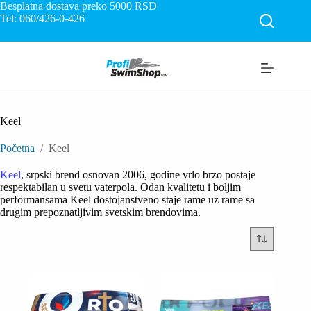
Skip
Besplatna dostava preko 5000
RSD
to
Tel: 060/426-0-426
content
Keel
Početna
/
Keel
Keel
, srpski brend osnovan 2006, godine vrlo brzo postaje
respektabilan u svetu vaterpola. Odan kvalitetu i boljim
performansama Keel dostojanstveno staje rame uz rame sa
drugim prepoznatljivim svetskim brendovima.