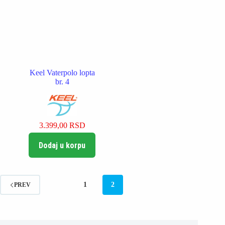
izabrane
izabrane
na
na
stranici
stranici
proizvoda.
proizvoda.
Keel Vaterpolo lopta
br. 4
3.399,00
RSD
Dodaj u korpu
1
2
PREV