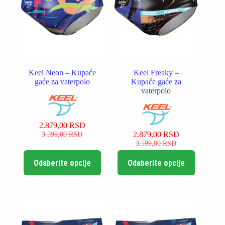
izabrane
izabrane
na
na
stranici
stranici
proizvoda.
proizvoda.
Keel Neon – Kupaće
Keel Freaky –
gaće za vaterpolo
Kupaće gaće za
vaterpolo
2.879,00
RSD
Originalna
Trenutna
3.599,00
RSD
2.879,00
RSD
cena
cena
Originalna
Trenutna
3.599,00
RSD
je
je:
cena
cena
Ovaj
Ovaj
bila:
2.879,00 RSD.
je
je:
Odaberite opcije
Odaberite opcije
proizvod
proizvod
3.599,00 RSD.
bila:
2.879,00 RSD.
ima
ima
3.599,00 RSD.
više
više
varijanti.
varijanti.
Opcije
Opcije
mogu
mogu
biti
biti