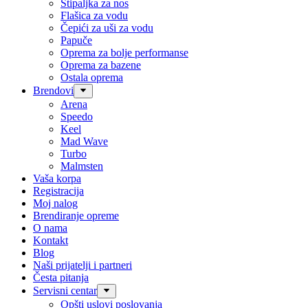
Štipaljka za nos
Flašica za vodu
Čepići za uši za vodu
Papuče
Oprema za bolje performanse
Oprema za bazene
Ostala oprema
Brendovi
Arena
Speedo
Keel
Mad Wave
Turbo
Malmsten
Vaša korpa
Registracija
Moj nalog
Brendiranje opreme
O nama
Kontakt
Blog
Naši prijatelji i partneri
Česta pitanja
Servisni centar
Opšti uslovi poslovanja