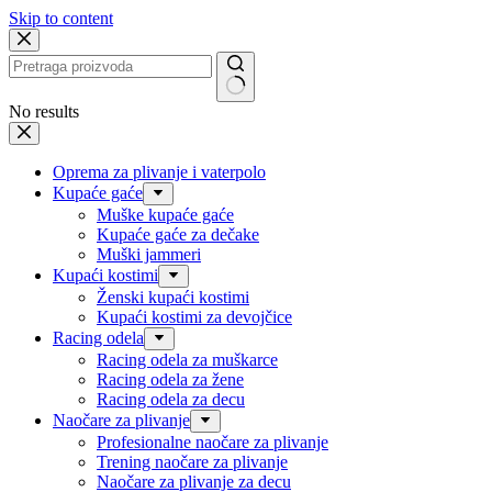
Skip to content
No results
Oprema za plivanje i vaterpolo
Kupaće gaće
Muške kupaće gaće
Kupaće gaće za dečake
Muški jammeri
Kupaći kostimi
Ženski kupaći kostimi
Kupaći kostimi za devojčice
Racing odela
Racing odela za muškarce
Racing odela za žene
Racing odela za decu
Naočare za plivanje
Profesionalne naočare za plivanje
Trening naočare za plivanje
Naočare za plivanje za decu