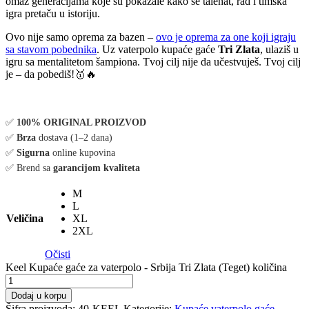
omaž generacijama koje su pokazale kako se talenat, rad i timska
igra pretaču u istoriju.
Ovo nije samo oprema za bazen –
ovo je oprema za one koji igraju
sa stavom pobednika
. Uz vaterpolo kupaće gaće
Tri Zlata
, ulaziš u
igru sa mentalitetom šampiona. Tvoj cilj nije da učestvuješ. Tvoj cilj
je – da pobediš!🥇🔥
✅️
100% ORIGINAL PROIZVOD
✅️
Brza
dostava (1–2 dana)
✅️
Sigurna
online kupovina
✅️ Brend sa
garancijom kvaliteta
M
L
Veličina
XL
2XL
Očisti
Keel Kupaće gaće za vaterpolo - Srbija Tri Zlata (Teget) količina
Dodaj u korpu
Šifra proizvoda:
40-KEEL
Kategorije:
Kupaće vaterpolo gaće
,