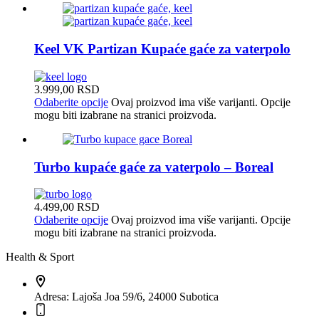
Keel VK Partizan Kupaće gaće za vaterpolo
3.999,00
RSD
Odaberite opcije
Ovaj proizvod ima više varijanti. Opcije
mogu biti izabrane na stranici proizvoda.
Turbo kupaće gaće za vaterpolo – Boreal
4.499,00
RSD
Odaberite opcije
Ovaj proizvod ima više varijanti. Opcije
mogu biti izabrane na stranici proizvoda.
Health & Sport
Adresa:
Lajoša Joa 59/6, 24000 Subotica