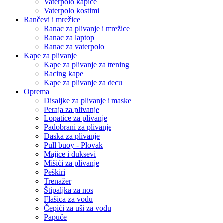
Vaterpolo kapice
Vaterpolo kostimi
Rančevi i mrežice
Ranac za plivanje i mrežice
Ranac za laptop
Ranac za vaterpolo
Kape za plivanje
Kape za plivanje za trening
Racing kape
Kape za plivanje za decu
Oprema
Disaljke za plivanje i maske
Peraja za plivanje
Lopatice za plivanje
Padobrani za plivanje
Daska za plivanje
Pull buoy - Plovak
Majice i duksevi
Mišići za plivanje
Peškiri
Trenažer
Štipaljka za nos
Flašica za vodu
Čepići za uši za vodu
Papuče