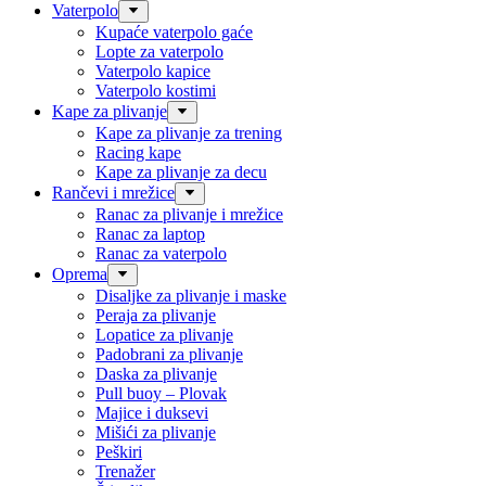
Vaterpolo
Kupaće vaterpolo gaće
Lopte za vaterpolo
Vaterpolo kapice
Vaterpolo kostimi
Kape za plivanje
Kape za plivanje za trening
Racing kape
Kape za plivanje za decu
Rančevi i mrežice
Ranac za plivanje i mrežice
Ranac za laptop
Ranac za vaterpolo
Oprema
Disaljke za plivanje i maske
Peraja za plivanje
Lopatice za plivanje
Padobrani za plivanje
Daska za plivanje
Pull buoy – Plovak
Majice i duksevi
Mišići za plivanje
Peškiri
Trenažer