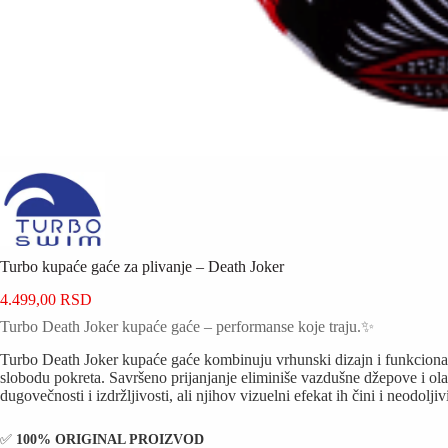
Turbo kupaće gaće za plivanje – Death Joker
4.499,00
RSD
Turbo Death Joker kupaće gaće – performanse koje traju.✨
Turbo Death Joker kupaće gaće kombinuju vrhunski dizajn i funkcionalno
slobodu pokreta. Savršeno prijanjanje eliminiše vazdušne džepove i olak
dugovečnosti i izdržljivosti, ali njihov vizuelni efekat ih čini i neodo
✅️
100% ORIGINAL PROIZVOD