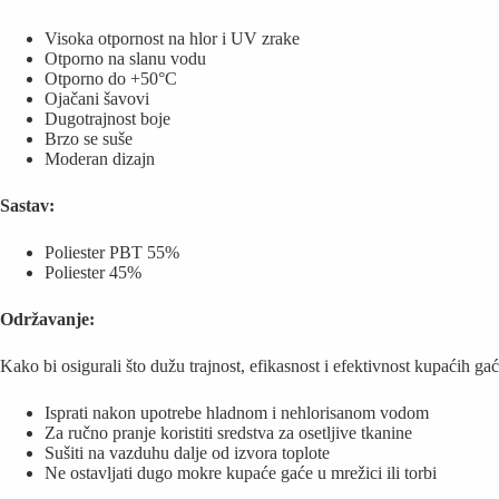
Visoka otpornost na hlor i UV zrake
Otporno na slanu vodu
Otporno do +50°C
Ojačani šavovi
Dugotrajnost boje
Brzo se suše
Moderan dizajn
Sastav:
Poliester PBT 55%
Poliester 45%
Održavanje:
Kako bi osigurali što dužu trajnost, efikasnost i efektivnost kupaćih 
Isprati nakon upotrebe hladnom i nehlorisanom vodom
Za ručno pranje koristiti sredstva za osetljive tkanine
Sušiti na vazduhu dalje od izvora toplote
Ne ostavljati dugo mokre kupaće gaće u mrežici ili torbi