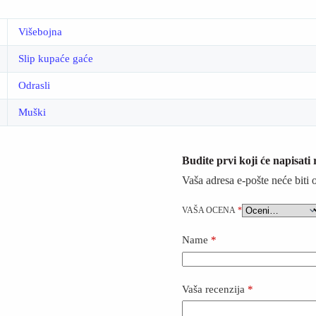
Višebojna
Slip kupaće gaće
Odrasli
Muški
Budite prvi koji će napisat
Vaša adresa e-pošte neće biti 
VAŠA OCENA
*
Name
*
Vaša recenzija
*