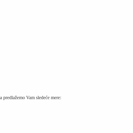
gaća predlažemo Vam sledeće mere: