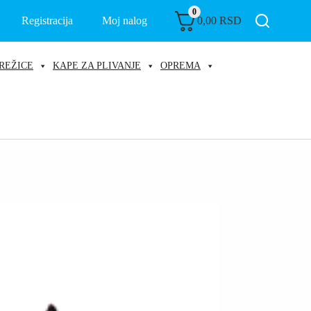
0
Registracija
Moj nalog
0,00
RSD
REŽICE
KAPE ZA PLIVANJE
OPREMA