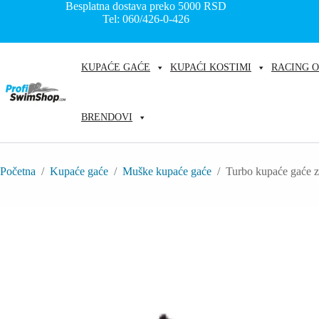
Skip
Besplatna dostava preko 5000
RSD
to
Tel: 060/426-0-426
content
KUPAĆE GAĆE
KUPAĆI KOSTIMI
RACING 
BRENDOVI
Početna
/
Kupaće gaće
/
Muške kupaće gaće
/
Turbo kupaće gaće z