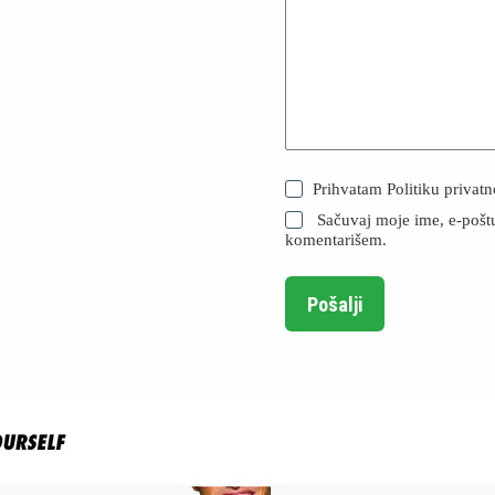
Prihvatam
Politiku privatn
Sačuvaj moje ime, e-pošt
komentarišem.
Pošalji