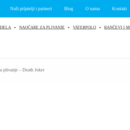
Naši prijatelji i partneri
Blog
O nama
Kontakt
ODELA
NAOČARE ZA PLIVANJE
VATERPOLO
RANČEVI I M
a plivanje – Death Joker