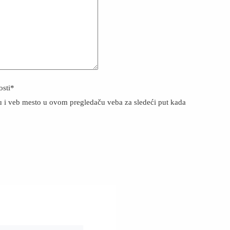
osti
*
u i veb mesto u ovom pregledaču veba za sledeći put kada