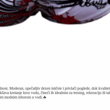
st. Moderan, upečatljiv dezen ističete i privlači poglede, dok kvalitet
šava kretanje kroz vodu, čineći ih idealnim za trening, rekreaciju ili 
ljivim modnim izborom u vodi.🔥