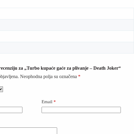
i recenziju za „Turbo kupaće gaće za plivanje – Death Joker“
objavljena.
Neophodna polja su označena
*
Email
*