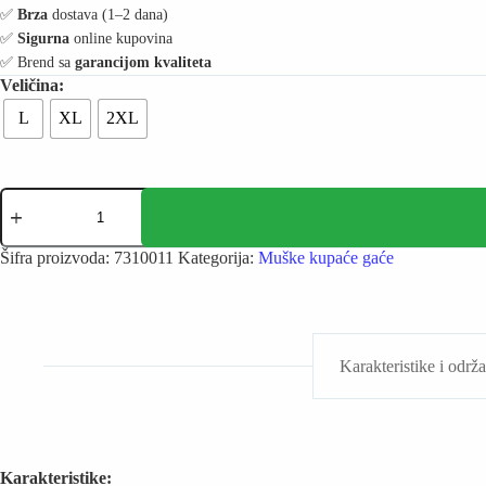
✅️
Brza
dostava (1–2 dana)
✅️
Sigurna
online kupovina
✅️ Brend sa
garancijom kvaliteta
L
XL
2XL
Turbo
kupaće
gaće
za
Šifra proizvoda:
7310011
Kategorija:
Muške kupaće gaće
plivanje
-
Death
Joker
količina
Karakteristike i održ
Karakteristike: