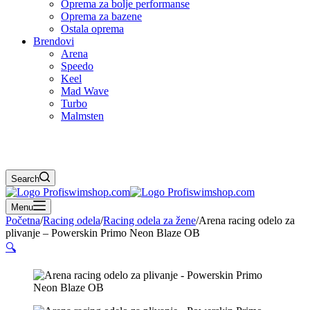
Oprema za bolje performanse
Oprema za bazene
Ostala oprema
Brendovi
Arena
Speedo
Keel
Mad Wave
Turbo
Malmsten
Besplatna dostava preko 5000
RSD
Tel: 060/426-0-426
Search
Menu
Početna
/
Racing odela
/
Racing odela za žene
/
Arena racing odelo za
plivanje – Powerskin Primo Neon Blaze OB
🔍