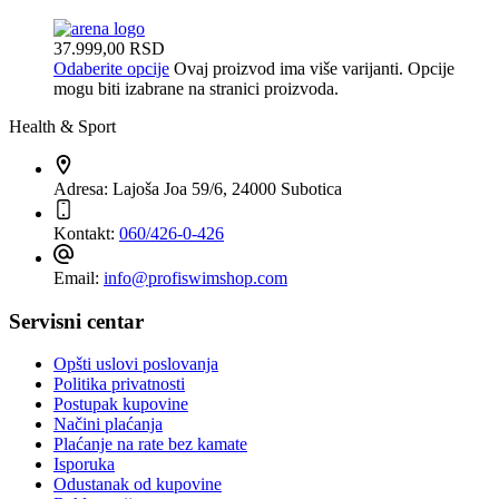
37.999,00
RSD
Odaberite opcije
Ovaj proizvod ima više varijanti. Opcije
mogu biti izabrane na stranici proizvoda.
Health & Sport
Adresa:
Lajoša Joa 59/6, 24000 Subotica
Kontakt:
060/426-0-426
Email:
info@profiswimshop.com
Servisni centar
Opšti uslovi poslovanja
Politika privatnosti
Postupak kupovine
Načini plaćanja
Plaćanje na rate bez kamate
Isporuka
Odustanak od kupovine