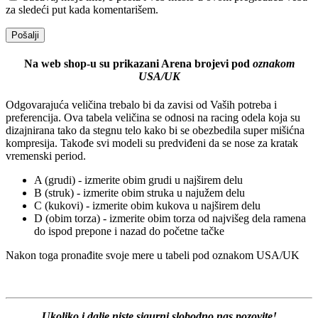
za sledeći put kada komentarišem.
Pošalji
Na web shop-u su prikazani Arena brojevi pod
oznakom
USA/UK
Odgovarajuća veličina trebalo bi da zavisi od Vaših potreba i
preferencija. Ova tabela veličina se odnosi na racing odela koja su
dizajnirana tako da stegnu telo kako bi se obezbedila super mišićna
kompresija. Takođe svi modeli su predviđeni da se nose za kratak
vremenski period.
A (grudi) - izmerite obim grudi u najširem delu
B (struk) - izmerite obim struka u najužem delu
C (kukovi) - izmerite obim kukova u najširem delu
D (obim torza) - izmerite obim torza od najvišeg dela ramena
do ispod prepone i nazad do početne tačke
Nakon toga pronađite svoje mere u tabeli pod oznakom USA/UK
Ukoliko i dalje niste sigurni slobodno nas pozovite!