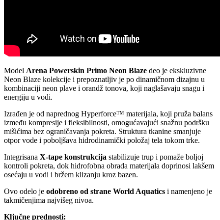
Model
Arena Powerskin Primo Neon Blaze
deo je ekskluzivne
Neon Blaze kolekcije i prepoznatljiv je po dinamičnom dizajnu u
kombinaciji neon plave i orandž tonova, koji naglašavaju snagu i
energiju u vodi.
Izrađen je od naprednog Hyperforce™ materijala, koji pruža balans
između kompresije i fleksibilnosti, omogućavajući snažnu podršku
mišićima bez ograničavanja pokreta. Struktura tkanine smanjuje
otpor vode i poboljšava hidrodinamički položaj tela tokom trke.
Integrisana
X-tape konstrukcija
stabilizuje trup i pomaže boljoj
kontroli pokreta, dok hidrofobna obrada materijala doprinosi lakšem
osećaju u vodi i bržem klizanju kroz bazen.
Ovo odelo je
odobreno od strane World Aquatics
i namenjeno je
takmičenjima najvišeg nivoa.
Ključne prednosti: