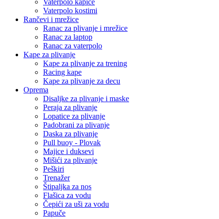
Vaterpolo kapice
Vaterpolo kostimi
Rančevi i mrežice
Ranac za plivanje i mrežice
Ranac za laptop
Ranac za vaterpolo
Kape za plivanje
Kape za plivanje za trening
Racing kape
Kape za plivanje za decu
Oprema
Disaljke za plivanje i maske
Peraja za plivanje
Lopatice za plivanje
Padobrani za plivanje
Daska za plivanje
Pull buoy - Plovak
Majice i duksevi
Mišići za plivanje
Peškiri
Trenažer
Štipaljka za nos
Flašica za vodu
Čepići za uši za vodu
Papuče