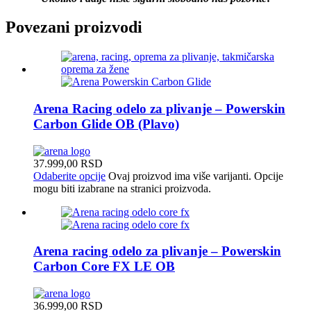
Povezani proizvodi
Arena Racing odelo za plivanje – Powerskin
Carbon Glide OB (Plavo)
37.999,00
RSD
Odaberite opcije
Ovaj proizvod ima više varijanti. Opcije
mogu biti izabrane na stranici proizvoda.
Arena racing odelo za plivanje – Powerskin
Carbon Core FX LE OB
36.999,00
RSD