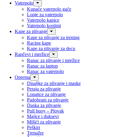
Vaterpolo
Kupaće vaterpolo gaće
Lopte za vaterpolo
Vaterpolo kapice
Vaterpolo kostimi
Kape za plivanje
Kape za plivanje za trening
Racing kape
Kape za plivanje za decu
Rančevi i mrežice
Ranac za plivanje i mrežice
Ranac za laptop
Ranac za vaterpolo
Oprema
Disaljke za plivanje i maske
Peraja za plivanje
Lopatice za plivanje
Padobrani za plivanje
Daska za plivanje
Pull buoy – Plovak
Majice i duksevi
Mišići za plivanje
Peškiri
Trenažer