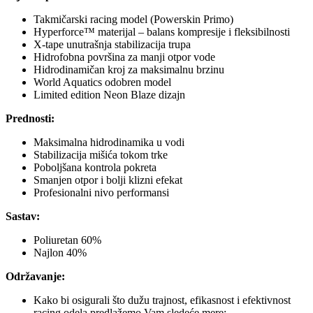
Takmičarski racing model (Powerskin Primo)
Hyperforce™ materijal – balans kompresije i fleksibilnosti
X-tape unutrašnja stabilizacija trupa
Hidrofobna površina za manji otpor vode
Hidrodinamičan kroj za maksimalnu brzinu
World Aquatics odobren model
Limited edition Neon Blaze dizajn
Prednosti:
Maksimalna hidrodinamika u vodi
Stabilizacija mišića tokom trke
Poboljšana kontrola pokreta
Smanjen otpor i bolji klizni efekat
Profesionalni nivo performansi
Sastav:
Poliuretan 60%
Najlon 40%
Održavanje:
Kako bi osigurali što dužu trajnost, efikasnost i efektivnost
racing odela predlažemo Vam sledeće mere: