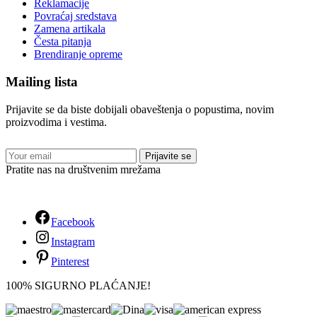
Reklamacije
Povraćaj sredstava
Zamena artikala
Česta pitanja
Brendiranje opreme
Mailing lista
Prijavite se da biste dobijali obaveštenja o popustima, novim
proizvodima i vestima.
Prijavite se
Pratite nas na društvenim mrežama
Facebook
Instagram
Pinterest
100% SIGURNO PLAĆANJE!