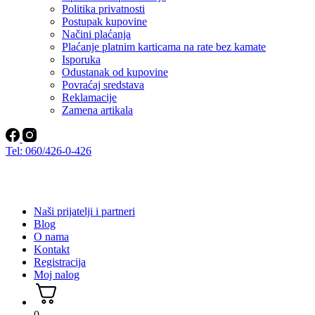
Politika privatnosti
Postupak kupovine
Načini plaćanja
Plaćanje platnim karticama na rate bez kamate
Isporuka
Odustanak od kupovine
Povraćaj sredstava
Reklamacije
Zamena artikala
Tel: 060/426-0-426
Besplatna dostava preko 5000
RSD
Tel: 060/426-0-426
Naši prijatelji i partneri
Blog
O nama
Kontakt
Registracija
Moj nalog
0