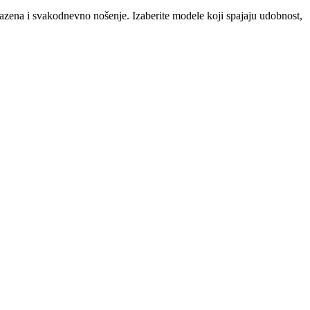
bazena i svakodnevno nošenje. Izaberite modele koji spajaju udobnost,