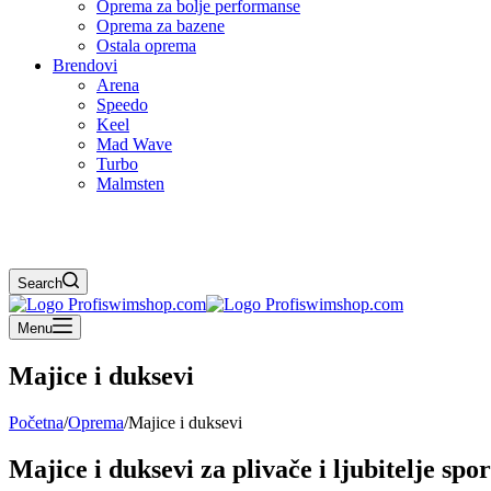
Oprema za bolje performanse
Oprema za bazene
Ostala oprema
Brendovi
Arena
Speedo
Keel
Mad Wave
Turbo
Malmsten
Besplatna dostava preko 5000
RSD
Tel: 060/426-0-426
Search
Menu
Majice i duksevi
Početna
/
Oprema
/
Majice i duksevi
Majice i duksevi za plivače i ljubitelje spo