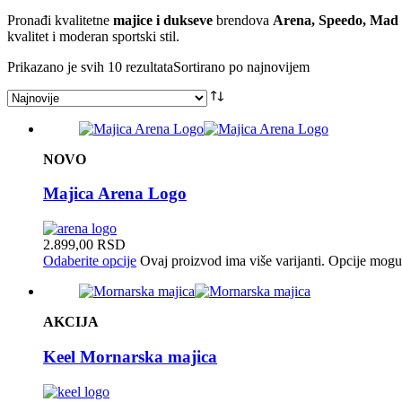
Pronađi kvalitetne
majice i dukseve
brendova
Arena, Speedo, Mad
kvalitet i moderan sportski stil.
Prikazano je svih 10 rezultata
Sortirano po najnovijem
NOVO
Majica Arena Logo
2.899,00
RSD
Odaberite opcije
Ovaj proizvod ima više varijanti. Opcije mogu 
AKCIJA
Keel Mornarska majica