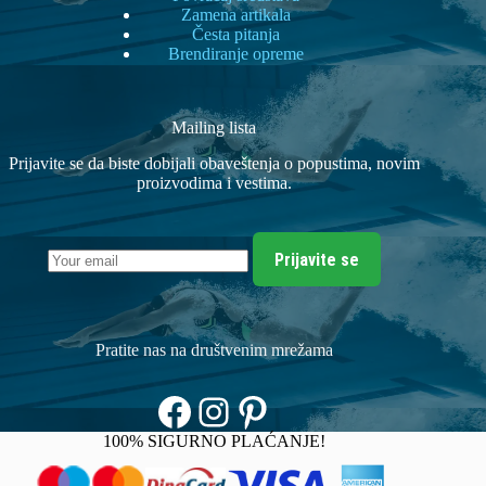
Zamena artikala
Česta pitanja
Brendiranje opreme
Mailing lista
Prijavite se da biste dobijali obaveštenja o popustima, novim
proizvodima i vestima.
Prijavite se
Pratite nas na društvenim mrežama
Facebook
Instagram
Pinterest
100% SIGURNO PLAĆANJE!