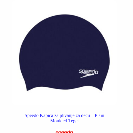
Speedo Kapica za plivanje za decu – Plain
Moulded Teget