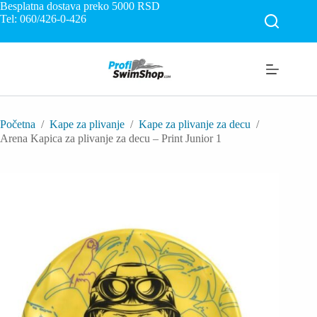
Skip
Besplatna dostava preko 5000
RSD
to
Tel: 060/426-0-426
content
Početna
/
Kape za plivanje
/
Kape za plivanje za decu
/
Arena Kapica za plivanje za decu – Print Junior 1