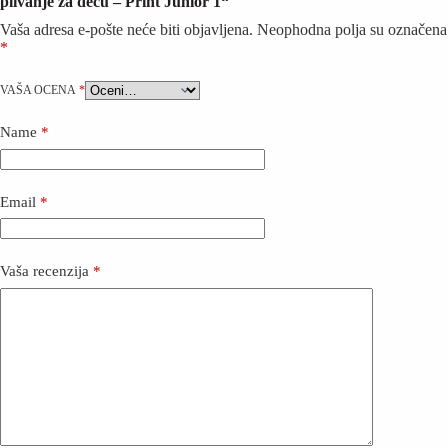
plivanje za decu – Print Junior 1“
Vaša adresa e-pošte neće biti objavljena.
Neophodna polja su označena
*
VAŠA OCENA
*
Name
*
Email
*
Vaša recenzija
*