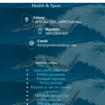
Health & Sport
Adresa:
Lajoša Joa 59/6, 24000 Subotica
Kontakt:
060/426-0-426
Email:
info@profiswimshop.com
Servisni centar
Opšti uslovi poslovanja
Politika privatnosti
Postupak kupovine
Načini plaćanja
Plaćanje na rate bez kamate
Isporuka
Odustanak od kupovine
Reklamacije
Povraćaj sredstava