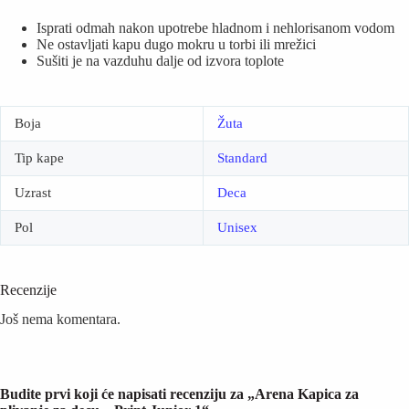
Isprati odmah nakon upotrebe hladnom i nehlorisanom vodom
Ne ostavljati kapu dugo mokru u torbi ili mrežici
Sušiti je na vazduhu dalje od izvora toplote
Boja
Žuta
Tip kape
Standard
Uzrast
Deca
Pol
Unisex
Recenzije
Još nema komentara.
Budite prvi koji će napisati recenziju za „Arena Kapica za