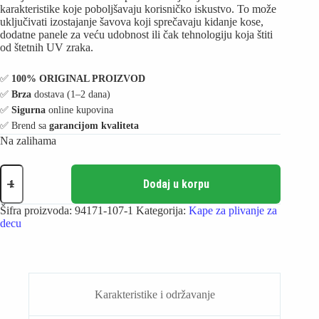
karakteristike koje poboljšavaju korisničko iskustvo. To može
uključivati izostajanje šavova koji sprečavaju kidanje kose,
dodatne panele za veću udobnost ili čak tehnologiju koja štiti
od štetnih UV zraka.
✅️
100% ORIGINAL PROIZVOD
✅️
Brza
dostava (1–2 dana)
✅️
Sigurna
online kupovina
✅️ Brend sa
garancijom kvaliteta
Na zalihama
Arena
Kapica
Dodaj u korpu
za
plivanje
Šifra proizvoda:
94171-107-1
Kategorija:
Kape za plivanje za
za
decu
decu
-
Print
Junior
1
količina
Karakteristike i održavanje