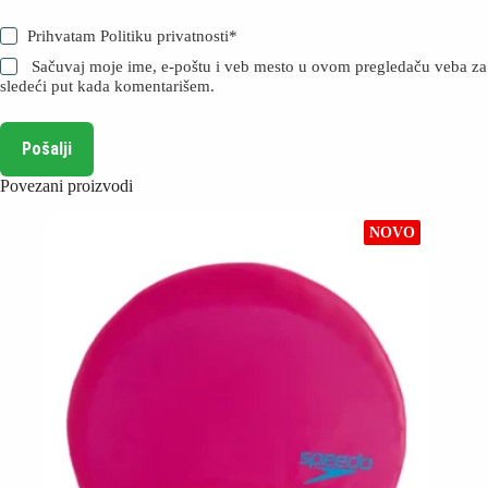
Prihvatam
Politiku privatnosti
*
Sačuvaj moje ime, e-poštu i veb mesto u ovom pregledaču veba za
sledeći put kada komentarišem.
Pošalji
Povezani proizvodi
NOVO