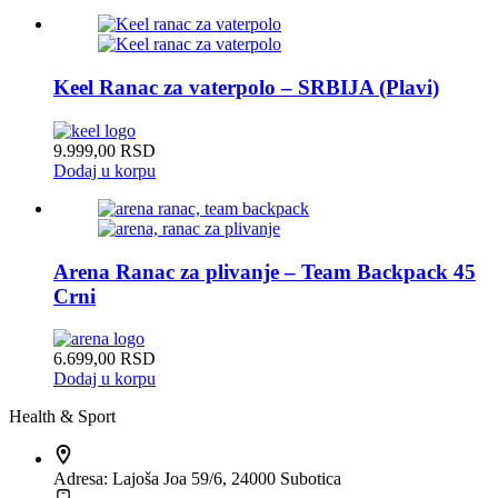
Keel Ranac za vaterpolo – SRBIJA (Plavi)
9.999,00
RSD
Dodaj u korpu
Arena Ranac za plivanje – Team Backpack 45
Crni
6.699,00
RSD
Dodaj u korpu
Health & Sport
Adresa:
Lajoša Joa 59/6, 24000 Subotica