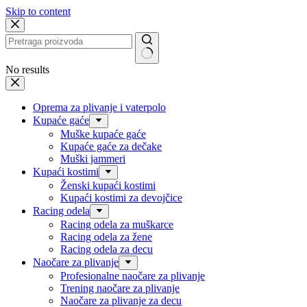
Skip to content
No results
Oprema za plivanje i vaterpolo
Kupaće gaće
Muške kupaće gaće
Kupaće gaće za dečake
Muški jammeri
Kupaći kostimi
Ženski kupaći kostimi
Kupaći kostimi za devojčice
Racing odela
Racing odela za muškarce
Racing odela za žene
Racing odela za decu
Naočare za plivanje
Profesionalne naočare za plivanje
Trening naočare za plivanje
Naočare za plivanje za decu