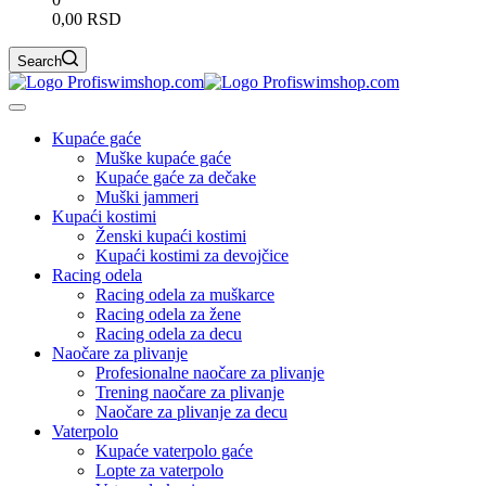
0,00
RSD
Search
Kupaće gaće
Muške kupaće gaće
Kupaće gaće za dečake
Muški jammeri
Kupaći kostimi
Ženski kupaći kostimi
Kupaći kostimi za devojčice
Racing odela
Racing odela za muškarce
Racing odela za žene
Racing odela za decu
Naočare za plivanje
Profesionalne naočare za plivanje
Trening naočare za plivanje
Naočare za plivanje za decu
Vaterpolo
Kupaće vaterpolo gaće
Lopte za vaterpolo