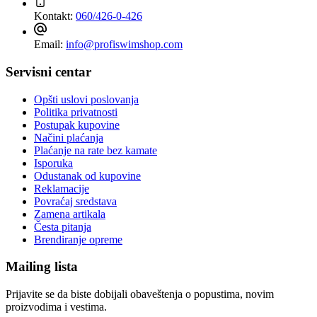
Kontakt:
060/426-0-426
Email:
info@profiswimshop.com
Servisni centar
Opšti uslovi poslovanja
Politika privatnosti
Postupak kupovine
Načini plaćanja
Plaćanje na rate bez kamate
Isporuka
Odustanak od kupovine
Reklamacije
Povraćaj sredstava
Zamena artikala
Česta pitanja
Brendiranje opreme
Mailing lista
Prijavite se da biste dobijali obaveštenja o popustima, novim
proizvodima i vestima.