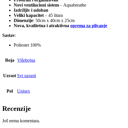
Novi ventilacioni sistem
– Aquabreathe
Izdržljiv i udoban
Veliki kapacitet
– 45 litara
Dimenzije
: 50cm x 40cm x 25cm
Nova, kvalitetna i atraktivna
oprema za plivanje
Sastav
:
Poliester 100%
Boja
Višebojna
Uzrast
Svi uzrasti
Pol
Unisex
Recenzije
Još nema komentara.