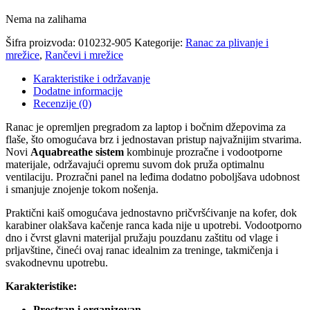
Nema na zalihama
Šifra proizvoda:
010232-905
Kategorije:
Ranac za plivanje i
mrežice
,
Rančevi i mrežice
Karakteristike i održavanje
Dodatne informacije
Recenzije (0)
Ranac je opremljen pregradom za laptop i bočnim džepovima za
flaše, što omogućava brz i jednostavan pristup najvažnijim stvarima.
Novi
Aquabreathe sistem
kombinuje prozračne i vodootporne
materijale, održavajući opremu suvom dok pruža optimalnu
ventilaciju. Prozračni panel na leđima dodatno poboljšava udobnost
i smanjuje znojenje tokom nošenja.
Praktični kaiš omogućava jednostavno pričvršćivanje na kofer, dok
karabiner olakšava kačenje ranca kada nije u upotrebi. Vodootporno
dno i čvrst glavni materijal pružaju pouzdanu zaštitu od vlage i
prljavštine, čineći ovaj ranac idealnim za treninge, takmičenja i
svakodnevnu upotrebu.
Karakteristike:
Prostran i organizovan