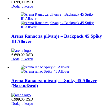
6.699,00
RSD
Dodaj u korpu
Arena Ranac za plivanje – Backpack 45 Spiky
III Allover
6.699,00
RSD
Dodaj u korpu
Arena Ranac za plivanje – Spiky 45 Allover
(Narandžasti)
6.999,00
RSD
Dodaj u korpu