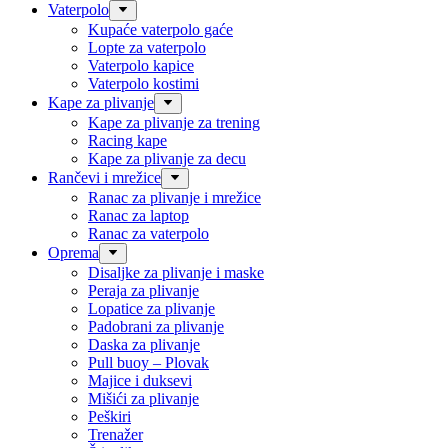
Vaterpolo
Kupaće vaterpolo gaće
Lopte za vaterpolo
Vaterpolo kapice
Vaterpolo kostimi
Kape za plivanje
Kape za plivanje za trening
Racing kape
Kape za plivanje za decu
Rančevi i mrežice
Ranac za plivanje i mrežice
Ranac za laptop
Ranac za vaterpolo
Oprema
Disaljke za plivanje i maske
Peraja za plivanje
Lopatice za plivanje
Padobrani za plivanje
Daska za plivanje
Pull buoy – Plovak
Majice i duksevi
Mišići za plivanje
Peškiri
Trenažer