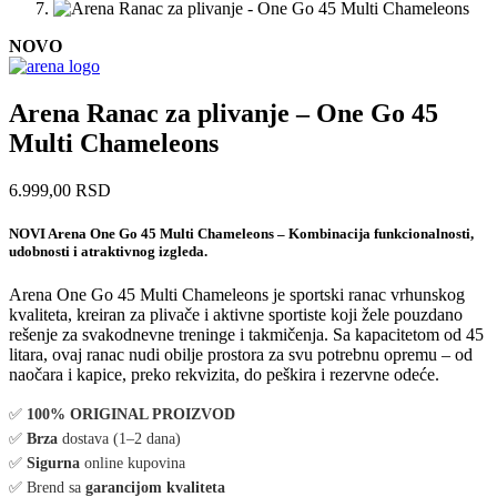
NOVO
Arena Ranac za plivanje – One Go 45
Multi Chameleons
6.999,00
RSD
NOVI Arena One Go 45 Multi Chameleons – Kombinacija funkcionalnosti,
udobnosti i atraktivnog izgleda.
Arena One Go 45 Multi Chameleons je sportski ranac vrhunskog
kvaliteta, kreiran za plivače i aktivne sportiste koji žele pouzdano
rešenje za svakodnevne treninge i takmičenja. Sa kapacitetom od 45
litara, ovaj ranac nudi obilje prostora za svu potrebnu opremu – od
naočara i kapice, preko rekvizita, do peškira i rezervne odeće.
✅️
100% ORIGINAL PROIZVOD
✅️
Brza
dostava (1–2 dana)
✅️
Sigurna
online kupovina
✅️ Brend sa
garancijom kvaliteta