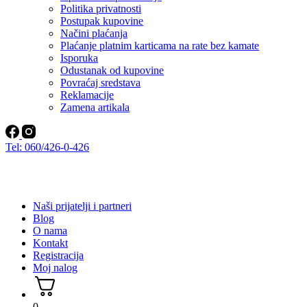
Politika privatnosti
Postupak kupovine
Načini plaćanja
Plaćanje platnim karticama na rate bez kamate
Isporuka
Odustanak od kupovine
Povraćaj sredstava
Reklamacije
Zamena artikala
Tel: 060/426-0-426
Besplatna dostava preko 5000
RSD
Tel: 060/426-0-426
Naši prijatelji i partneri
Blog
O nama
Kontakt
Registracija
Moj nalog
0