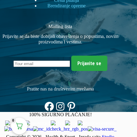
Česta pitanja
Brendiranje opreme
Mailing lista
Prijavite se da biste dobijali obaveštenja o popustima, novim
proizvodima i vestima.
Prijavite se
Pratite nas na društvenim mrežama
Facebook
Instagram
Pinterest
100% SIGURNO PLAĆANJE!
0
Copyright © 2026 - Health & Sport - Izrada sajta
Studio