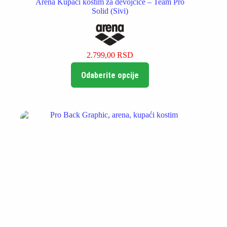
Arena Kupaći kostim za devojčice – Team Pro
Solid (Sivi)
2.799,00
RSD
Ovaj
Odaberite opcije
proizvod
ima
više
varijanti.
Opcije
mogu
biti
izabrane
na
stranici
proizvoda.