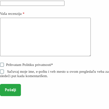
Vaša recenzija
*
Prihvatam
Politiku privatnosti
*
Sačuvaj moje ime, e-poštu i veb mesto u ovom pregledaču veba za
sledeći put kada komentarišem.
Pošalji