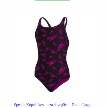
više
varijanti.
Opcije
mogu
biti
izabrane
na
stranici
proizvoda.
Speedo Kupaći kostim za devojčice – Boom Logo