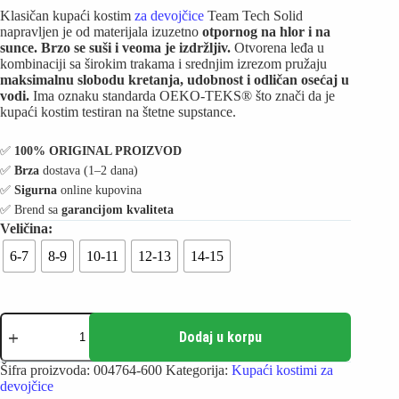
Klasičan kupaći kostim
za devojčice
Team Tech Solid
napravljen je od materijala izuzetno
otpornog na hlor i na
sunce. Brzo se suši i veoma je izdržljiv.
Otvorena leđa u
kombinaciji sa širokim trakama i srednjim izrezom pružaju
maksimalnu slobodu kretanja, udobnost i odličan osećaj u
vodi.
Ima oznaku standarda OEKO-TEKS® što znači da je
kupaći kostim testiran na štetne supstance.
✅️
100% ORIGINAL PROIZVOD
✅️
Brza
dostava (1–2 dana)
✅️
Sigurna
online kupovina
✅️ Brend sa
garancijom kvaliteta
6-7
8-9
10-11
12-13
14-15
Arena
Kupaći
Dodaj u korpu
kostim
za
Šifra proizvoda:
004764-600
Kategorija:
Kupaći kostimi za
devojčice
devojčice
-