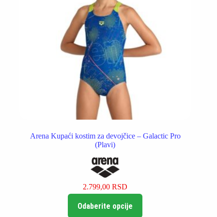
proizvoda.
Arena Kupaći kostim za devojčice – Galactic Pro
(Plavi)
2.799,00
RSD
Ovaj
Odaberite opcije
proizvod
ima