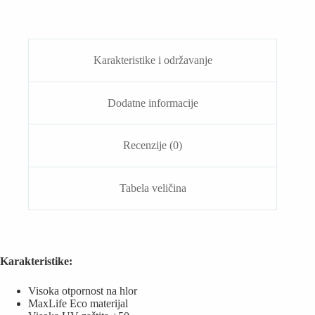
Team
Tech
Solid
(Plavi)
količina
Karakteristike i održavanje
Dodatne informacije
Recenzije (0)
Tabela veličina
Karakteristike:
Visoka otpornost na hlor
MaxLife Eco materijal