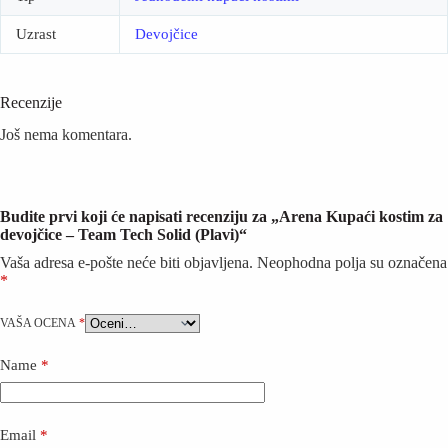
Uzrast
Devojčice
Recenzije
Još nema komentara.
Budite prvi koji će napisati recenziju za „Arena Kupaći kostim za
devojčice – Team Tech Solid (Plavi)“
Vaša adresa e-pošte neće biti objavljena.
Neophodna polja su označena
*
VAŠA OCENA
*
Name
*
Email
*