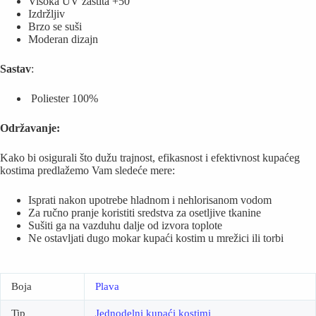
Visoka UV zaštita +50
Izdržljiv
Brzo se suši
Moderan dizajn
Sastav
:
Poliester 100%
Održavanje:
Kako bi osigurali što dužu trajnost, efikasnost i efektivnost kupaćeg
kostima predlažemo Vam sledeće mere:
Isprati nakon upotrebe hladnom i nehlorisanom vodom
Za ručno pranje koristiti sredstva za osetljive tkanine
Sušiti ga na vazduhu dalje od izvora toplote
Ne ostavljati dugo mokar kupaći kostim u mrežici ili torbi
Boja
Plava
Tip
Jednodelni kupaći kostimi