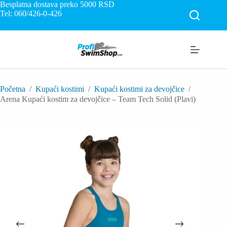
Skip
Besplatna dostava preko 5000
RSD
to
Tel: 060/426-0-426
content
Početna
/
Kupaći kostimi
/
Kupaći kostimi za devojčice
/
Arena Kupaći kostim za devojčice – Team Tech Solid (Plavi)