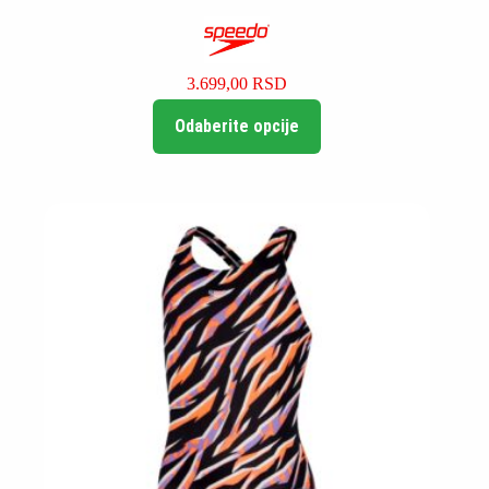
3.699,00
RSD
Ovaj
Odaberite opcije
proizvod
ima
više
varijanti.
Opcije
mogu
biti
izabrane
na
stranici
proizvoda.