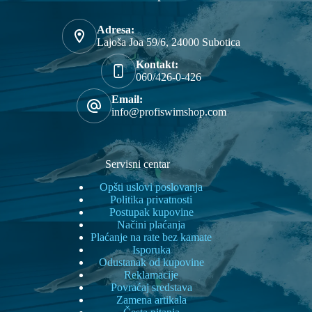
stranici
proizvoda.
Adresa:
Lajoša Joa 59/6, 24000 Subotica
Kontakt:
060/426-0-426
Email:
info@profiswimshop.com
Servisni centar
Opšti uslovi poslovanja
Politika privatnosti
Postupak kupovine
Načini plaćanja
Plaćanje na rate bez kamate
Isporuka
Odustanak od kupovine
Reklamacije
Povraćaj sredstava
Zamena artikala