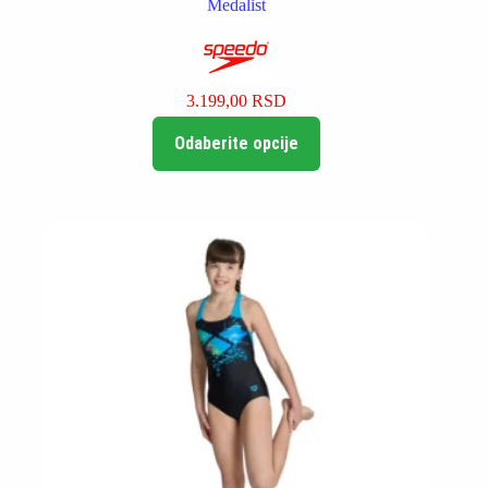
Medalist
3.199,00
RSD
Ovaj
Odaberite opcije
proizvod
ima
više
varijanti.
Opcije
mogu
biti
izabrane
na
stranici
proizvoda.