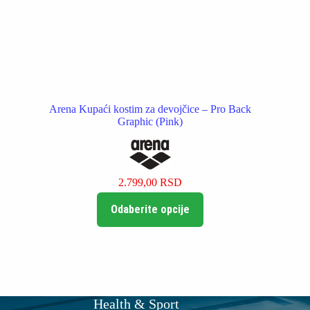
Arena Kupaći kostim za devojčice – Pro Back
Graphic (Pink)
2.799,00
RSD
Ovaj
Odaberite opcije
proizvod
ima
više
varijanti.
Opcije
mogu
biti
izabrane
Health & Sport
na