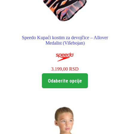
Speedo Kupaći kostim za devojčice – Allover
Medalist (Višebojan)
3.199,00
RSD
Ovaj
Odaberite opcije
proizvod
ima
više
varijanti.
Opcije
mogu
biti
izabrane
na
stranici