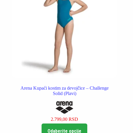
stranici
proizvoda.
Arena Kupaći kostim za devojčice – Challenge
Solid (Plavi)
2.799,00
RSD
Ovaj
Odaberite opcije
proizvod