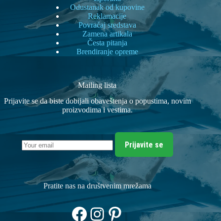
Odustanak od kupovine
Reklamacije
Povraćaj sredstava
Zamena artikala
Česta pitanja
Brendiranje opreme
Mailing lista
Prijavite se da biste dobijali obaveštenja o popustima, novim
proizvodima i vestima.
Prijavite se
Pratite nas na društvenim mrežama
Facebook
Instagram
Pinterest