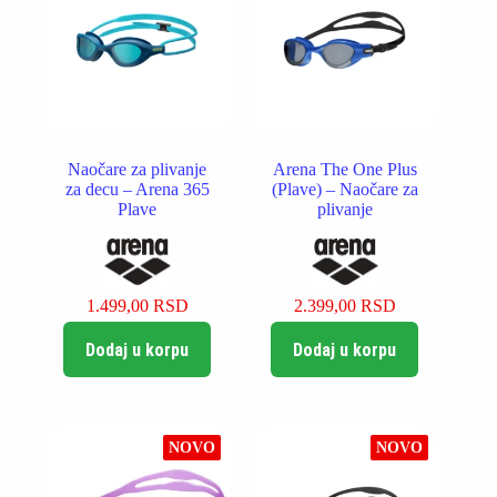
Naočare za plivanje
Arena The One Plus
za decu – Arena 365
(Plave) – Naočare za
Plave
plivanje
1.499,00
RSD
2.399,00
RSD
Dodaj u korpu
Dodaj u korpu
NOVO
NOVO