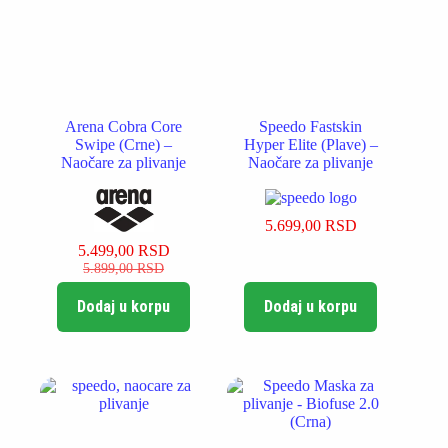
Arena Cobra Core
Speedo Fastskin
Swipe (Crne) –
Hyper Elite (Plave) –
Naočare za plivanje
Naočare za plivanje
5.699,00
RSD
5.499,00
RSD
Originalna
Trenutna
5.899,00
RSD
cena
cena
je
je:
Dodaj u korpu
Dodaj u korpu
bila:
5.499,00 RSD.
5.899,00 RSD.