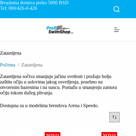
Skip
Besplatna dostava preko 5000
RSD
to
Tel: 060/426-0-426
content
Zatamljena
Početna
/
Zatamljena
Zatamljena sočiva smanjuju jačinu svetlosti i pružaju bolju
zaštitu očiju u uslovima jakog osvetljenja, posebno na
otvorenim bazenima i na suncu. Pomažu u smanjenju zamora
očiju tokom dužeg plivanja.
Dostupna su u modelima brendova Arena i Speedo.
NOVO
NOVO