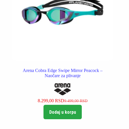
Arena Cobra Edge Swipe Mirror Peacock –
Naočare za plivanje
8.299,00
RSD
9.499,00
RSD
Originalna
Trenutna
cena
cena
Dodaj u korpu
je
je:
bila:
8.299,00 RSD.
9.499,00 RSD.