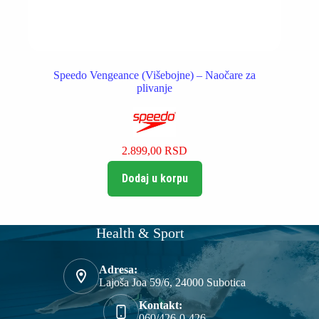
Speedo Vengeance (Višebojne) – Naočare za
plivanje
2.899,00
RSD
Dodaj u korpu
Health & Sport
Adresa:
Lajoša Joa 59/6, 24000 Subotica
Kontakt:
060/426-0-426