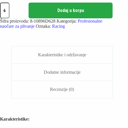
Speedo
Fastskin
Dodaj u korpu
Speedsocket
(Crvene)
Šifra proizvoda:
8-10896D628
Kategorija:
Profesionalne
-
naočare za plivanje
Oznaka:
Racing
Naočare
za
plivanje
količina
Karakteristike i održavanje
Dodatne informacije
Recenzije (0)
Karakteristike: