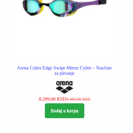
Arena Cobra Edge Swipe Mirror Cyber – Naočare
za plivanje
8.299,00
RSD
9.499,00
RSD
Originalna
Trenutna
cena
cena
Dodaj u korpu
je
je:
bila:
8.299,00 RSD.
9.499,00 RSD.