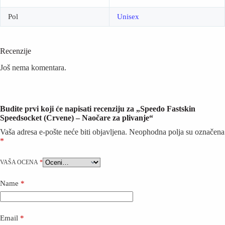
Pol
Unisex
Recenzije
Još nema komentara.
Budite prvi koji će napisati recenziju za „Speedo Fastskin
Speedsocket (Crvene) – Naočare za plivanje“
Vaša adresa e-pošte neće biti objavljena.
Neophodna polja su označena
*
VAŠA OCENA
*
Name
*
Email
*