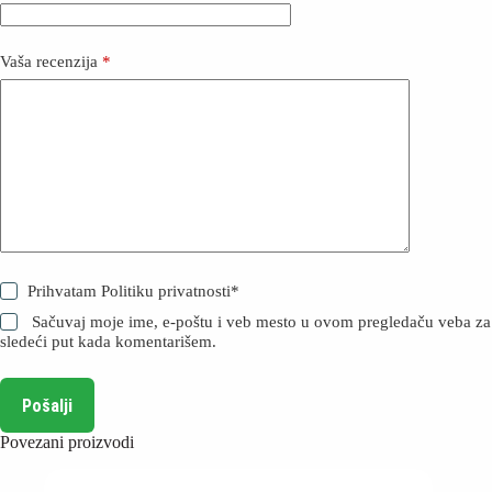
Vaša recenzija
*
Prihvatam
Politiku privatnosti
*
Sačuvaj moje ime, e-poštu i veb mesto u ovom pregledaču veba za
sledeći put kada komentarišem.
Pošalji
Povezani proizvodi