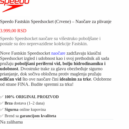
Speedo Fastskin Speedsocket (Crvene) – Naočare za plivanje
3.999,00
RSD
Speedo Speedsocket naočare su višestruko poboljšane i
postale su deo neprevaziđene kolekcije Fastskin.
Nove Fastskin Speedsocket
naočare
zadržavaju klasični
Speedsocket izgled i udobnost kao i svoj prethodnik ali sada
pružaju
poboljšani periferni vid, bolju hidrodinamiku i
udobnost
. Dvostruke trake za glavu obezbeđuje sigurno
prianjanje, dok sočiva obložena protiv maglenja pružaju
odličan vid
što ove naočare čini
idealnim za trke
. Odobrene
od strane FINA. Budite spremni za trku!
✅️
100% ORIGINAL PROIZVOD
✅️
Brza
dostava (1–2 dana)
✅️
Sigurna
online kupovina
✅️ Brend sa
garancijom kvaliteta
Na zalihama