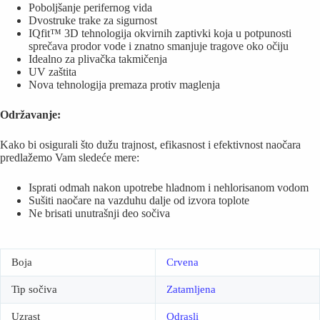
Poboljšanje perifernog vida
Dvostruke trake za sigurnost
IQfit™ 3D tehnologija okvirnih zaptivki koja u potpunosti
sprečava prodor vode i znatno smanjuje tragove oko očiju
Idealno za plivačka takmičenja
UV zaštita
Nova tehnologija premaza protiv maglenja
Održavanje:
Kako bi osigurali što dužu trajnost, efikasnost i efektivnost naočara
predlažemo Vam sledeće mere:
Isprati odmah nakon upotrebe hladnom i nehlorisanom vodom
Sušiti naočare na vazduhu dalje od izvora toplote
Ne brisati unutrašnji deo sočiva
Boja
Crvena
Tip sočiva
Zatamljena
Uzrast
Odrasli