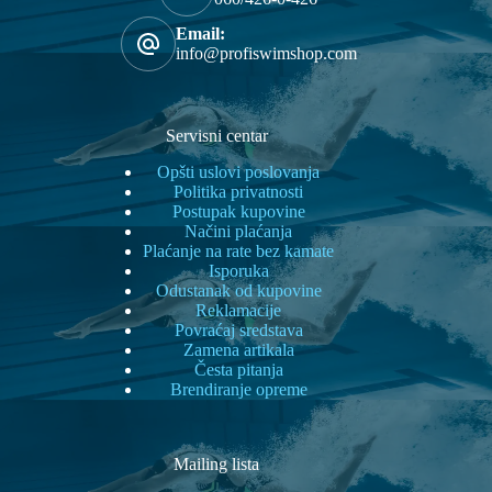
Email:
info@profiswimshop.com
Servisni centar
Opšti uslovi poslovanja
Politika privatnosti
Postupak kupovine
Načini plaćanja
Plaćanje na rate bez kamate
Isporuka
Odustanak od kupovine
Reklamacije
Povraćaj sredstava
Zamena artikala
Česta pitanja
Brendiranje opreme
Mailing lista