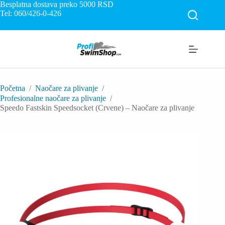
Skip
Besplatna dostava preko 5000
RSD
to
Tel: 060/426-0-426
content
Početna
/
Naočare za plivanje
/
Profesionalne naočare za plivanje
/
Speedo Fastskin Speedsocket (Crvene) – Naočare za plivanje