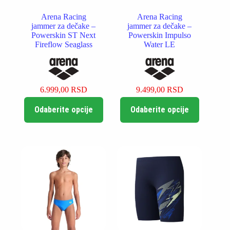
Arena Racing
Arena Racing
jammer za dečake –
jammer za dečake –
Powerskin ST Next
Powerskin Impulso
Fireflow Seaglass
Water LE
6.999,00
RSD
9.499,00
RSD
Ovaj
Ovaj
Odaberite opcije
Odaberite opcije
proizvod
proizvod
ima
ima
više
više
varijanti.
varijanti.
Opcije
Opcije
mogu
mogu
biti
biti
izabrane
izabrane
na
na
stranici
stranici
proizvoda.
proizvoda.