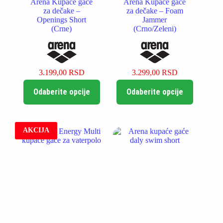
Arena Kupaće gaće
Arena Kupaće gaće
za dečake –
za dečake – Foam
Openings Short
Jammer
(Crne)
(Crno/Zeleni)
3.199,00
RSD
3.299,00
RSD
Ovaj
Ovaj
Odaberite opcije
Odaberite opcije
proizvod
proizvod
ima
ima
više
više
varijanti.
varijanti.
Opcije
Opcije
AKCIJA
mogu
mogu
biti
biti
izabrane
izabrane
na
na
stranici
stranici
proizvoda.
proizvoda.