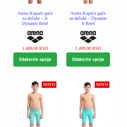
Arena Kupaće gaće
Arena Kupaće gaće
za dečake – Jr
za dečake – Dynamo
Dynamo Brief
Jr Brief
1.499,00
RSD
1.499,00
RSD
Ovaj
Ovaj
Odaberite opcije
Odaberite opcije
proizvod
proizvod
ima
ima
više
više
varijanti.
varijanti.
Opcije
Opcije
NOVO
NOVO
mogu
mogu
biti
biti
izabrane
izabrane
na
na
stranici
stranici
proizvoda.
proizvoda.