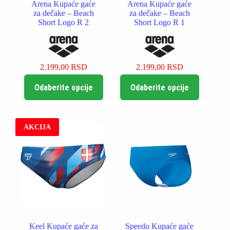
Arena Kupaće gaće
Arena Kupaće gaće
za dečake – Beach
za dečake – Beach
Short Logo R 2
Short Logo R 1
2.199,00
RSD
2.199,00
RSD
Ovaj
Ovaj
Odaberite opcije
Odaberite opcije
proizvod
proizvod
ima
ima
više
više
varijanti.
varijanti.
Opcije
Opcije
AKCIJA
mogu
mogu
biti
biti
izabrane
izabrane
na
na
stranici
stranici
proizvoda.
proizvoda.
Keel Kupaće gaće za
Speedo Kupaće gaće