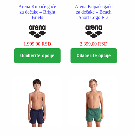
Arena Kupaće gaće
Arena Kupaće gaće
za dečake – Bright
za dečake – Beach
Briefs
Short Logo R 3
1.999,00
RSD
2.399,00
RSD
Ovaj
Ovaj
Odaberite opcije
Odaberite opcije
proizvod
proizvod
ima
ima
više
više
varijanti.
varijanti.
Opcije
Opcije
mogu
mogu
biti
biti
izabrane
izabrane
na
na
stranici
stranici
proizvoda.
proizvoda.