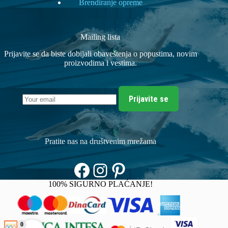
Brendiranje opreme
Mailing lista
Prijavite se da biste dobijali obaveštenja o popustima, novim
proizvodima i vestima.
Prijavite se
Pratite nas na društvenim mrežama
Facebook
Instagram
Pinterest
100% SIGURNO PLAĆANJE!
0