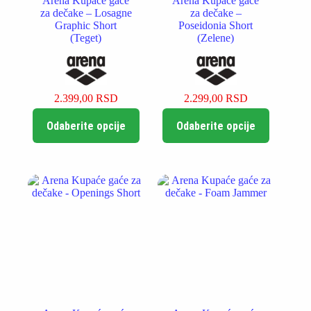
Arena Kupaće gaće
Arena Kupaće gaće
za dečake – Losagne
za dečake –
Graphic Short
Poseidonia Short
(Teget)
(Zelene)
2.399,00
RSD
2.299,00
RSD
Ovaj
Ovaj
Odaberite opcije
Odaberite opcije
proizvod
proizvod
ima
ima
više
više
varijanti.
varijanti.
Opcije
Opcije
mogu
mogu
biti
biti
izabrane
izabrane
na
na
stranici
stranici
proizvoda.
proizvoda.