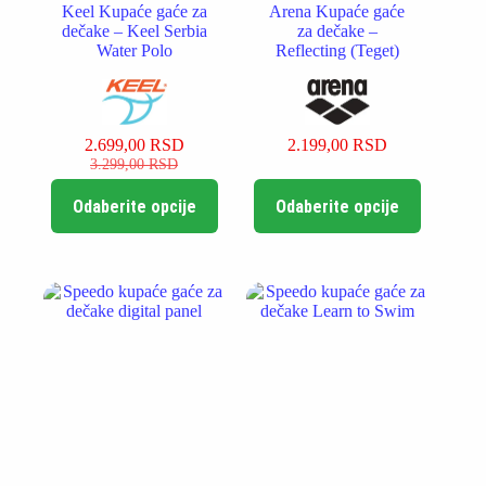
Keel Kupaće gaće za
Arena Kupaće gaće
dečake – Keel Serbia
za dečake –
Water Polo
Reflecting (Teget)
2.699,00
RSD
2.199,00
RSD
Originalna
Trenutna
3.299,00
RSD
cena
cena
Ovaj
Ovaj
je
je:
Odaberite opcije
Odaberite opcije
proizvod
proizvod
bila:
2.699,00 RSD.
ima
ima
3.299,00 RSD.
više
više
varijanti.
varijanti.
Opcije
Opcije
mogu
mogu
biti
biti
izabrane
izabrane
na
na
stranici
stranici
proizvoda.
proizvoda.