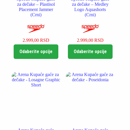
za dečake – Plastisol
za dečake – Medley
Placement Jammer
Logo Aquashorts
(Crni)
(Crni)
2.999,00
RSD
2.999,00
RSD
Ovaj
Ovaj
Odaberite opcije
Odaberite opcije
proizvod
proizvod
ima
ima
više
više
varijanti.
varijanti.
Opcije
Opcije
mogu
mogu
biti
biti
izabrane
izabrane
na
na
stranici
stranici
proizvoda.
proizvoda.