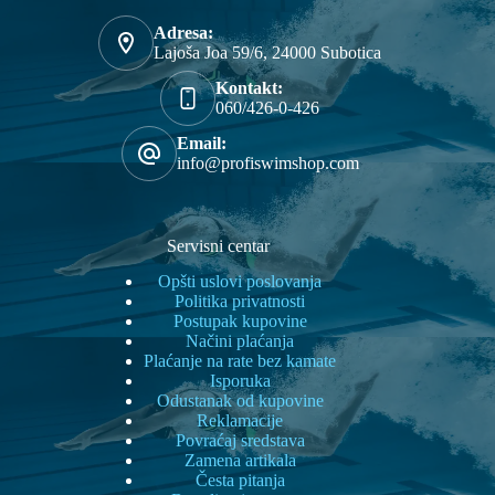
Adresa:
Lajoša Joa 59/6, 24000 Subotica
Kontakt:
060/426-0-426
Email:
info@profiswimshop.com
Servisni centar
Opšti uslovi poslovanja
Politika privatnosti
Postupak kupovine
Načini plaćanja
Plaćanje na rate bez kamate
Isporuka
Odustanak od kupovine
Reklamacije
Povraćaj sredstava
Zamena artikala
Česta pitanja