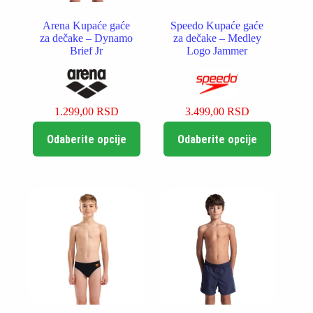
Arena Kupaće gaće
Speedo Kupaće gaće
za dečake – Dynamo
za dečake – Medley
Brief Jr
Logo Jammer
1.299,00
RSD
3.499,00
RSD
Ovaj
Ovaj
Odaberite opcije
Odaberite opcije
proizvod
proizvod
ima
ima
više
više
varijanti.
varijanti.
Opcije
Opcije
mogu
mogu
biti
biti
izabrane
izabrane
na
na
stranici
stranici
proizvoda.
proizvoda.