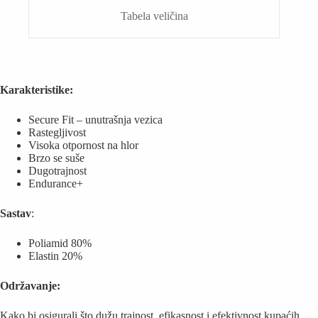
Tabela veličina
Karakteristike:
Secure Fit – unutrašnja vezica
Rastegljivost
Visoka otpornost na hlor
Brzo se suše
Dugotrajnost
Endurance+
Sastav
:
Poliamid 80%
Elastin 20%
Održavanje:
Kako bi osigurali što dužu trajnost, efikasnost i efektivnost kupaćih