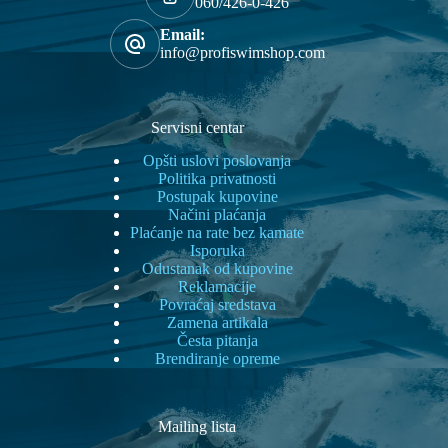
060/426-0-426
Email:
info@profiswimshop.com
Servisni centar
Opšti uslovi poslovanja
Politika privatnosti
Postupak kupovine
Načini plaćanja
Plaćanje na rate bez kamate
Isporuka
Odustanak od kupovine
Reklamacije
Povraćaj sredstava
Zamena artikala
Česta pitanja
Brendiranje opreme
Mailing lista