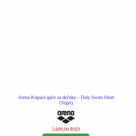
na
stranici
proizvoda.
Arena Kupaće gaće za dečake – Daly Swim Short
(Teget)
2.699,00
RSD
Ovaj