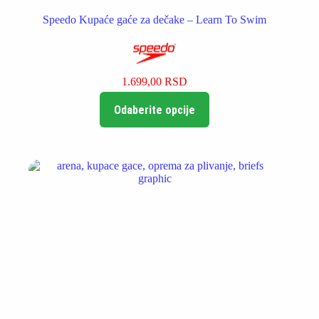
Speedo Kupaće gaće za dečake – Learn To Swim
1.699,00
RSD
Ovaj
Odaberite opcije
proizvod
ima
više
varijanti.
Opcije
mogu
biti
izabrane
na
stranici
proizvoda.