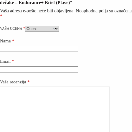
dečake – Endurance+ Brief (Plave)“
Vaša adresa e-pošte neće biti objavljena.
Neophodna polja su označena
*
VAŠA OCENA
*
Name
*
Email
*
Vaša recenzija
*