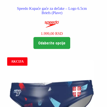
Speedo Kupaće gaće za dečake – Logo 6.5cm
Briefs (Plave)
1.999,00
RSD
Ovaj
Odaberite opcije
proizvod
ima
više
varijanti.
Opcije
AKCIJA
mogu
biti
izabrane
na
stranici
proizvoda.