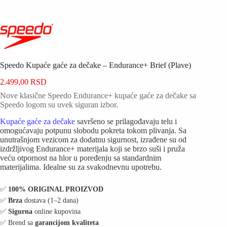
Speedo Kupaće gaće za dečake – Endurance+ Brief (Plave)
2.499,00
RSD
Nove klasične Speedo Endurance+ kupaće gaće za dečake sa
Speedo logom su uvek siguran izbor.
Kupaće gaće za dečake
savršeno se prilagođavaju telu i
omogućavaju potpunu slobodu pokreta tokom plivanja. Sa
unutrašnjom vezicom za dodatnu sigurnost, izrađene su od
izdržljivog Endurance+ materijala koji se brzo suši i pruža
veću otpornost na hlor u poređenju sa standardnim
materijalima. Idealne su za svakodnevnu upotrebu.
✅️
100% ORIGINAL PROIZVOD
✅️
Brza
dostava (1–2 dana)
✅️
Sigurna
online kupovina
✅️ Brend sa
garancijom kvaliteta