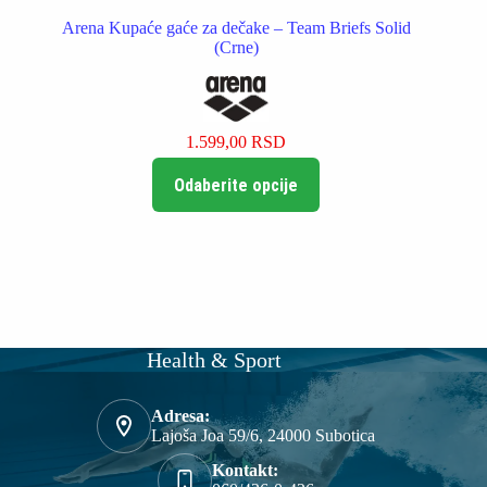
Arena Kupaće gaće za dečake – Team Briefs Solid
(Crne)
1.599,00
RSD
Ovaj
Odaberite opcije
proizvod
ima
više
varijanti.
Opcije
mogu
biti
izabrane
na
Health & Sport
stranici
proizvoda.
Adresa:
Lajoša Joa 59/6, 24000 Subotica
Kontakt: