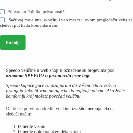
Prihvatam
Politiku privatnosti
*
Sačuvaj moje ime, e-poštu i veb mesto u ovom pregledaču veba za
sledeći put kada komentarišem.
Pošalji
Speedo veličine u web shop-u označene su brojevima pod
oznakom SPEEDO u prvom redu crne boje
Speedo kupaće gaće su dizajnirani da Vašem telu savršeno
prianjaju kako bi Vam omogućile da najbolje plivate. Ako želite
komforniji kroj možete povećati veličinu.
Da bi ste pravilno odredili veličinu izvršite merenja tela na
sledeći način:
Izmerite visinu
Izmerite obim najužeg dela struka