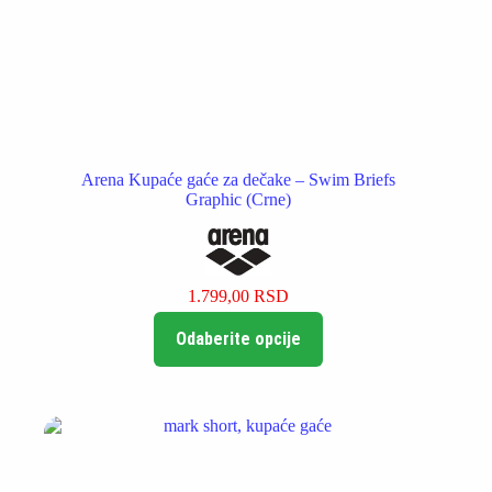
Arena Kupaće gaće za dečake – Swim Briefs
Graphic (Crne)
1.799,00
RSD
Ovaj
Odaberite opcije
proizvod
ima
više
varijanti.
Opcije
mogu
biti
izabrane