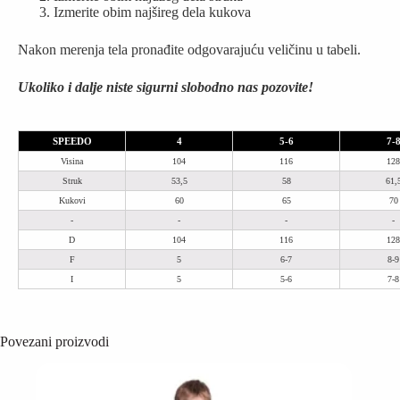
Izmerite obim najšireg dela kukova
Nakon merenja tela pronađite odgovarajuću veličinu u tabeli.
Ukoliko i dalje niste sigurni slobodno nas pozovite!
SPEEDO
4
5-6
7-
Visina
104
116
128
Struk
53,5
58
61,
Kukovi
60
65
70
-
-
-
-
D
104
116
128
F
5
6-7
8-9
I
5
5-6
7-8
Povezani proizvodi