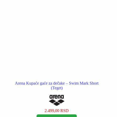
na
stranici
proizvoda.
Arena Kupaće gaće za dečake – Swim Mark Short
(Teget)
2.499,00
RSD
Ovaj