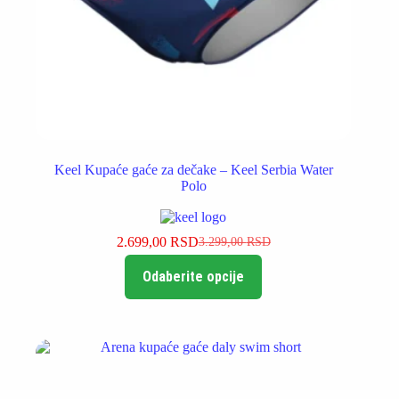
Keel Kupaće gaće za dečake – Keel Serbia Water
Polo
2.699,00
RSD
3.299,00
RSD
Originalna
Trenutna
Ovaj
cena
cena
Odaberite opcije
proizvod
je
je:
ima
bila:
2.699,00 RSD.
više
3.299,00 RSD.
varijanti.
Opcije
mogu
biti
izabrane