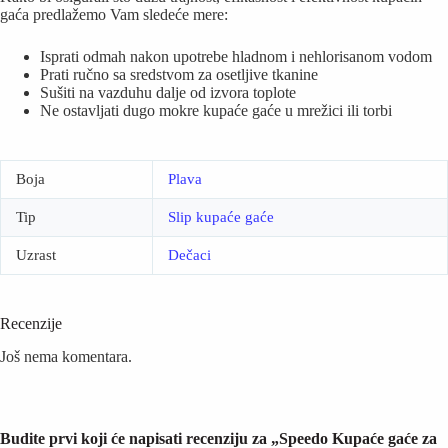
gaća predlažemo Vam sledeće mere:
Isprati odmah nakon upotrebe hladnom i nehlorisanom vodom
Prati ručno sa sredstvom za osetljive tkanine
Sušiti na vazduhu dalje od izvora toplote
Ne ostavljati dugo mokre kupaće gaće u mrežici ili torbi
Boja
Plava
Tip
Slip kupaće gaće
Uzrast
Dečaci
Recenzije
Još nema komentara.
Budite prvi koji će napisati recenziju za „Speedo Kupaće gaće za