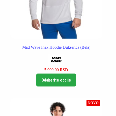
Mad Wave Flex Hoodie Dukserica (Bela)
5.999,00
RSD
Ovaj
Odaberite opcije
proizvod
ima
više
varijanti.
Opcije
NOVO
mogu
biti
izabrane