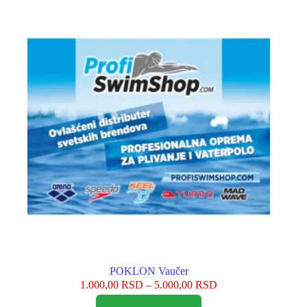
Opcije
mogu
biti
izabrane
na
stranici
proizvoda.
POKLON Vaučer
Raspon
1.000,00
RSD
–
5.000,00
RSD
cena:
Ovaj