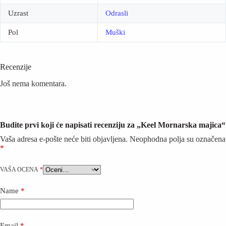
Uzrast
Odrasli
Pol
Muški
Recenzije
Još nema komentara.
Budite prvi koji će napisati recenziju za „Keel Mornarska majica“
Vaša adresa e-pošte neće biti objavljena.
Neophodna polja su označena
*
VAŠA OCENA
*
Name
*
Email
*