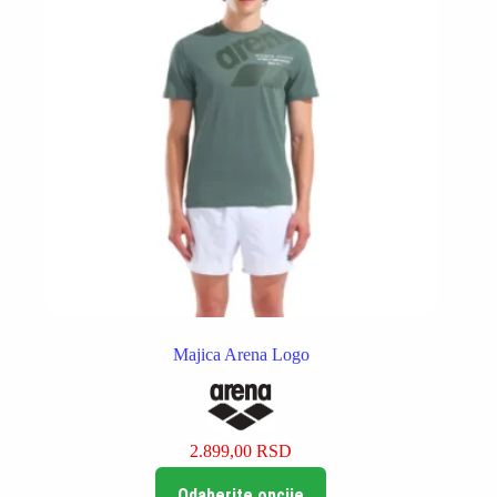
na
stranici
proizvoda.
Majica Arena Logo
2.899,00
RSD
Ovaj
Odaberite opcije
proizvod