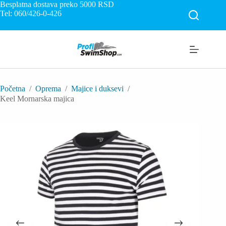
Skip
Besplatna dostava preko 5000
RSD
to
Tel: 060/426-0-426
content
Početna
/
Oprema
/
Majice i duksevi
/
Keel Mornarska majica