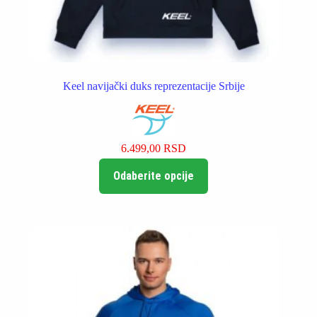
Keel navijački duks reprezentacije Srbije
6.499,00
RSD
Ovaj
Odaberite opcije
proizvod
ima
više
varijanti.
Opcije
mogu
biti
izabrane
na
stranici
proizvoda.