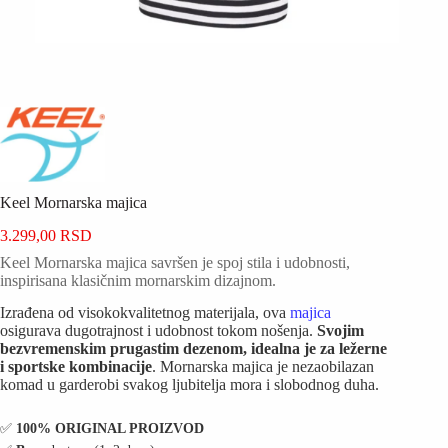
Keel Mornarska majica
3.299,00
RSD
Keel Mornarska majica savršen je spoj stila i udobnosti,
inspirisana klasičnim mornarskim dizajnom.
Izrađena od visokokvalitetnog materijala, ova
majica
osigurava dugotrajnost i udobnost tokom nošenja.
Svojim
bezvremenskim prugastim dezenom, idealna je za ležerne
i sportske kombinacije
. Mornarska majica je nezaobilazan
komad u garderobi svakog ljubitelja mora i slobodnog duha.
✅️
100% ORIGINAL PROIZVOD