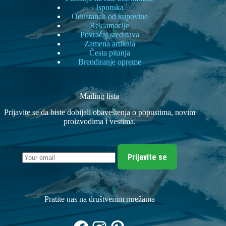
Isporuka
Odustanak od kupovine
Reklamacije
Povraćaj sredstava
Zamena artikala
Česta pitanja
Brendiranje opreme
Mailing lista
Prijavite se da biste dobijali obaveštenja o popustima, novim
proizvodima i vestima.
Prijavite se
Pratite nas na društvenim mrežama