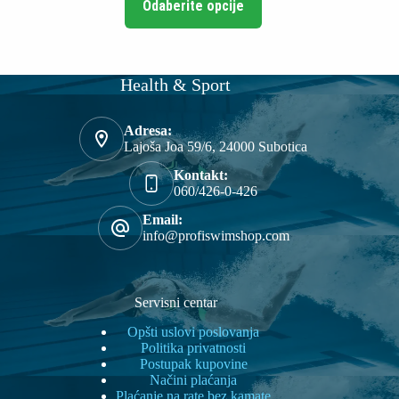
od
Odaberite opcije
proizvod
1.000,00 RSD
ima
do
više
5.000,00 RSD
varijanti.
Opcije
Health & Sport
mogu
biti
izabrane
Adresa:
na
Lajoša Joa 59/6, 24000 Subotica
stranici
proizvoda.
Kontakt:
060/426-0-426
Email:
info@profiswimshop.com
Servisni centar
Opšti uslovi poslovanja
Politika privatnosti
Postupak kupovine
Načini plaćanja
Plaćanje na rate bez kamate