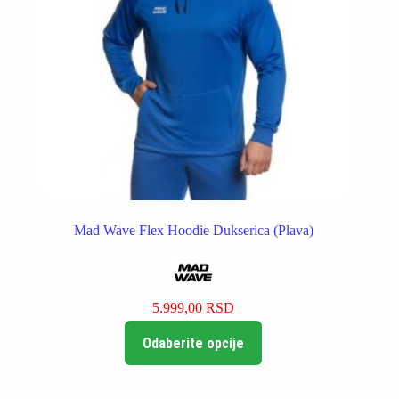
Mad Wave Flex Hoodie Dukserica (Plava)
5.999,00
RSD
Ovaj
Odaberite opcije
proizvod
ima
više
varijanti.