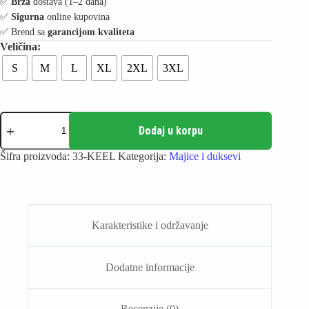
✅️
Brza
dostava (1–2 dana)
✅️
Sigurna
online kupovina
✅️ Brend sa
garancijom kvaliteta
S
M
L
XL
2XL
3XL
Keel
Mornarska
Dodaj u korpu
majica
količina
Šifra proizvoda:
33-KEEL
Kategorija:
Majice i duksevi
Karakteristike i održavanje
Dodatne informacije
Recenzije (0)