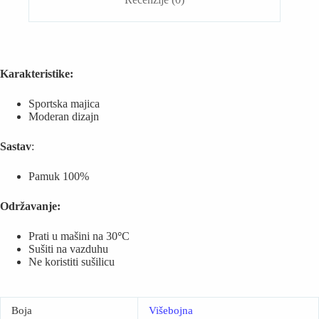
Karakteristike:
Sportska majica
Moderan dizajn
Sastav
:
Pamuk 100%
Održavanje:
Prati u mašini na 30
°
C
Sušiti na vazduhu
Ne koristiti sušilicu
Boja
Višebojna