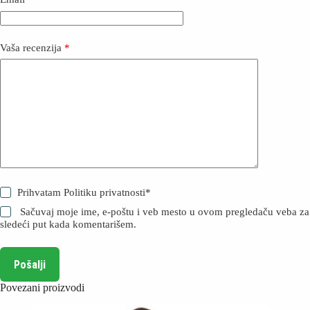
Vaša recenzija
*
Prihvatam
Politiku privatnosti
*
Sačuvaj moje ime, e-poštu i veb mesto u ovom pregledaču veba za
sledeći put kada komentarišem.
Pošalji
Povezani proizvodi