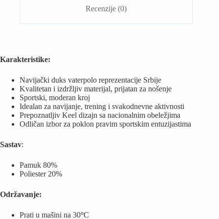
Recenzije (0)
Karakteristike:
Navijački duks vaterpolo reprezentacije Srbije
Kvalitetan i izdržljiv materijal, prijatan za nošenje
Sportski, moderan kroj
Idealan za navijanje, trening i svakodnevne aktivnosti
Prepoznatljiv Keel dizajn sa nacionalnim obeležjima
Odličan izbor za poklon pravim sportskim entuzijastima
Sastav
:
Pamuk 80%
Poliester 20%
Održavanje:
Prati u mašini na 30
°
C