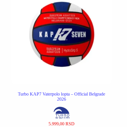
izabrane
na
stranici
proizvoda.
Turbo KAP7 Vaterpolo lopta – Official Belgrade
2026
5.999,00
RSD