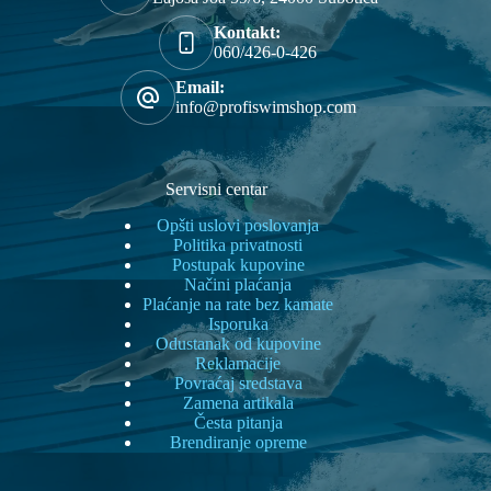
stranici
Kontakt:
proizvoda.
060/426-0-426
Email:
info@profiswimshop.com
Servisni centar
Opšti uslovi poslovanja
Politika privatnosti
Postupak kupovine
Načini plaćanja
Plaćanje na rate bez kamate
Isporuka
Odustanak od kupovine
Reklamacije
Povraćaj sredstava
Zamena artikala
Česta pitanja
Brendiranje opreme