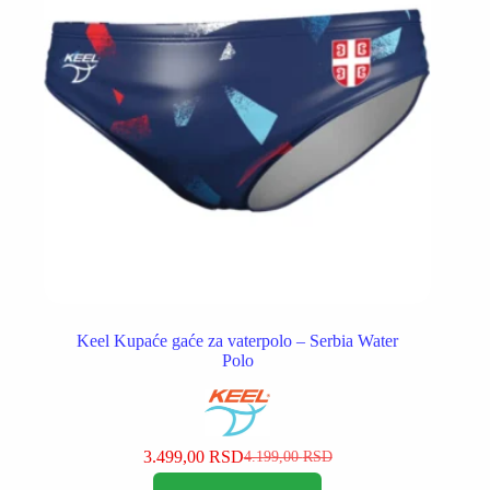
stranici
proizvoda.
Keel Kupaće gaće za vaterpolo – Serbia Water
Polo
3.499,00
RSD
4.199,00
RSD
Originalna
Trenutna
Ovaj
cena
cena