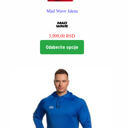
Mad Wave Jakna
5.999,00
RSD
Ovaj
Odaberite opcije
proizvod
ima
više
varijanti.
Opcije
mogu
biti
izabrane
na
stranici
proizvoda.