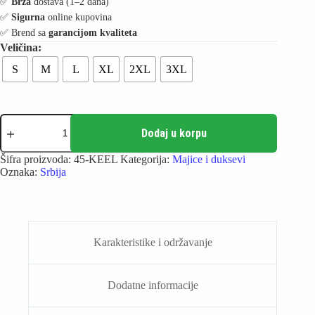
✅️
Brza
dostava (1–2 dana)
✅️
Sigurna
online kupovina
✅️ Brend sa
garancijom kvaliteta
S
M
L
XL
2XL
3XL
Keel
navijački
Dodaj u korpu
duks
reprezentacije
Šifra proizvoda:
45-KEEL
Kategorija:
Majice i duksevi
Srbije
Oznaka:
Srbija
količina
Karakteristike i održavanje
Dodatne informacije