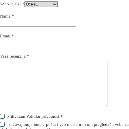
VAŠA OCENA
*
Name
*
Email
*
Vaša recenzija
*
Prihvatam
Politiku privatnosti
*
Sačuvaj moje ime, e-poštu i veb mesto u ovom pregledaču veba za