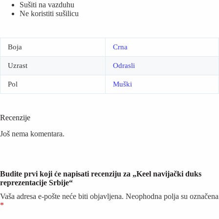
Sušiti na vazduhu
Ne koristiti sušilicu
Boja
Crna
Uzrast
Odrasli
Pol
Muški
Recenzije
Još nema komentara.
Budite prvi koji će napisati recenziju za „Keel navijački duks
reprezentacije Srbije“
Vaša adresa e-pošte neće biti objavljena.
Neophodna polja su označena
*