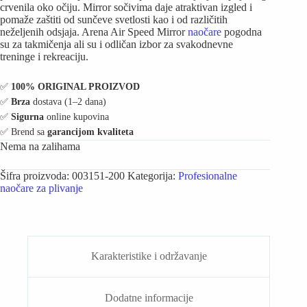
crvenila oko očiju. Mirror sočivima daje atraktivan izgled i
pomaže zaštiti od sunčeve svetlosti kao i od različitih
neželjenih odsjaja. Arena Air Speed Mirror
naočare
pogodna
su za takmičenja ali su i odličan izbor za svakodnevne
treninge i rekreaciju.
✅️
100% ORIGINAL PROIZVOD
✅️
Brza
dostava (1–2 dana)
✅️
Sigurna
online kupovina
✅️ Brend sa
garancijom kvaliteta
Nema na zalihama
Šifra proizvoda:
003151-200
Kategorija:
Profesionalne
naočare za plivanje
Karakteristike i održavanje
Dodatne informacije