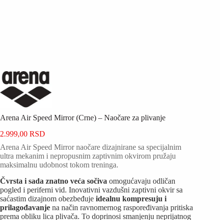
Arena Air Speed Mirror (Crne) – Naočare za plivanje
2.999,00
RSD
Arena Air Speed Mirror naočare dizajnirane sa specijalnim
ultra mekanim i nepropusnim zaptivnim okvirom pružaju
maksimalnu udobnost tokom treninga.
Čvrsta i sada znatno veća sočiva
omogućavaju odličan
pogled i periferni vid. Inovativni vazdušni zaptivni okvir sa
saćastim dizajnom obezbeđuje
idealnu kompresuju i
prilagođavanje
na način ravnomernog raspoređivanja pritiska
prema obliku lica plivača. To doprinosi smanjenju neprijatnog