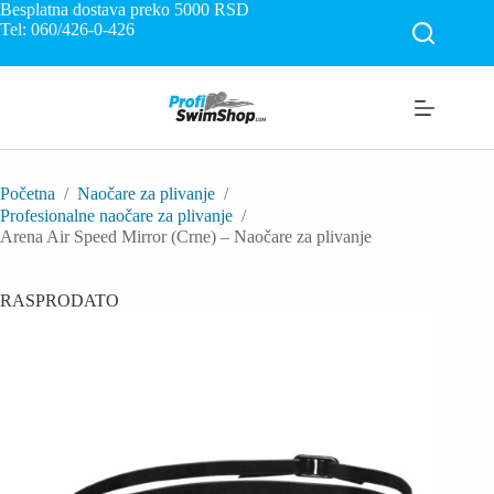
Skip
Besplatna dostava preko 5000
RSD
to
Tel: 060/426-0-426
content
Početna
/
Naočare za plivanje
/
Profesionalne naočare za plivanje
/
Arena Air Speed Mirror (Crne) – Naočare za plivanje
RASPRODATO