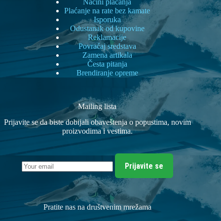
Načini plaćanja
Plaćanje na rate bez kamate
Isporuka
Odustanak od kupovine
Reklamacije
Povraćaj sredstava
Zamena artikala
Česta pitanja
Brendiranje opreme
Mailing lista
Prijavite se da biste dobijali obaveštenja o popustima, novim
proizvodima i vestima.
Prijavite se
Pratite nas na društvenim mrežama