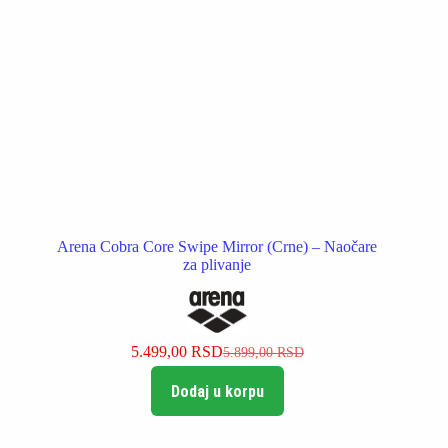
Arena Cobra Core Swipe Mirror (Crne) – Naočare
za plivanje
5.499,00
RSD
5.899,00
RSD
Originalna
Trenutna
cena
cena
Dodaj u korpu
je
je:
bila:
5.499,00 RSD.
5.899,00 RSD.