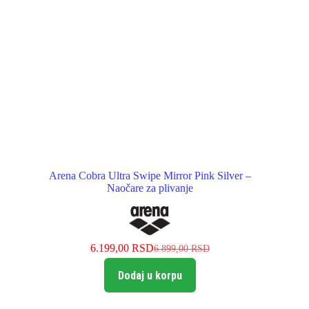
Arena Cobra Ultra Swipe Mirror Pink Silver –
Naočare za plivanje
6.199,00
RSD
6.899,00
RSD
Originalna
Trenutna
cena
cena
Dodaj u korpu
je
je:
bila:
6.199,00 RSD.
6.899,00 RSD.