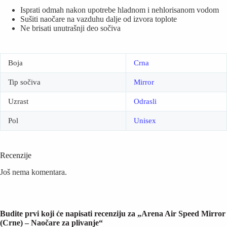
Isprati odmah nakon upotrebe hladnom i nehlorisanom vodom
Sušiti naočare na vazduhu dalje od izvora toplote
Ne brisati unutrašnji deo sočiva
Boja
Crna
Tip sočiva
Mirror
Uzrast
Odrasli
Pol
Unisex
Recenzije
Još nema komentara.
Budite prvi koji će napisati recenziju za „Arena Air Speed Mirror
(Crne) – Naočare za plivanje“