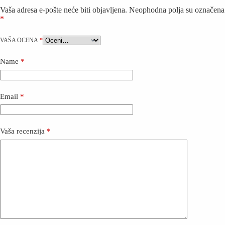
Vaša adresa e-pošte neće biti objavljena.
Neophodna polja su označena
*
VAŠA OCENA
*
Name
*
Email
*
Vaša recenzija
*