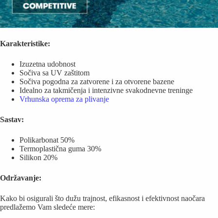
Karakteristike:
Izuzetna udobnost
Sočiva sa UV zaštitom
Sočiva pogodna za zatvorene i za otvorene bazene
Idealno za takmičenja i intenzivne svakodnevne treninge
Vrhunska oprema za plivanje
Sastav:
Polikarbonat 50%
Termoplastična guma 30%
Silikon 20%
Održavanje:
Kako bi osigurali što dužu trajnost, efikasnost i efektivnost naočara
predlažemo Vam sledeće mere: