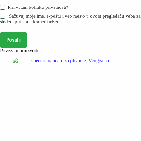
Prihvatam
Politiku privatnosti
*
Sačuvaj moje ime, e-poštu i veb mesto u ovom pregledaču veba za
sledeći put kada komentarišem.
Pošalji
Povezani proizvodi