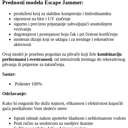
Prednosti modela Escape Jammer:
produženi kroj za stabilnu kompresiju i hidrodinamiku
otpornost na hlor i UV zračenje
sigurno i precizno prijanjanje zahvaljujući unutrašnjem
vezivanju
dugotrajnost i postojanost boja čak i pri čestom korišćenju
moderan dizajn koji se uklapa i za treninge i rekreativne
aktivnosti
Ovaj model je posebno pogodan za plivače koji žele
kombinaciju
performansi i svestranosti
, od intenzivnih treninga do rekreativnog
plivanja ili pripreme za takmičenja.
Sastav
:
Poliester 100%
Održavanje:
Kako bi osigurali što dužu trajnost, efikasnost i efektivnost kupaćih
gaća predlažemo Vam sledeće mere:
Isprati odmah nakon upotrebe hladnom i nehlorisanom vodom
Prati ručno sa sredstvom za osetljive tkanine