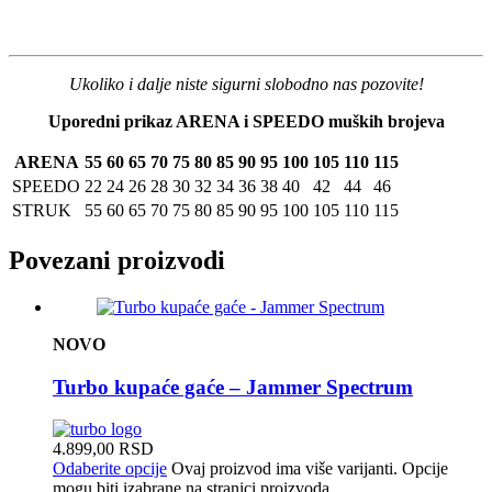
Ukoliko i dalje niste sigurni slobodno nas pozovite!
Uporedni prikaz ARENA i SPEEDO muških brojeva
ARENA
55
60
65
70
75
80
85
90
95
100
105
110
115
SPEEDO
22
24
26
28
30
32
34
36
38
40
42
44
46
STRUK
55
60
65
70
75
80
85
90
95
100
105
110
115
Povezani proizvodi
NOVO
Turbo kupaće gaće – Jammer Spectrum
4.899,00
RSD
Odaberite opcije
Ovaj proizvod ima više varijanti. Opcije
mogu biti izabrane na stranici proizvoda.