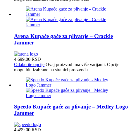
Arena Kupaće gaće za plivanje – Crackle
Jammer
4.699,00
RSD
Odaberite opcije
Ovaj proizvod ima više varijanti. Opcije
mogu biti izabrane na stranici proizvoda.
Speedo Kupaće gaće za plivanje – Medley Logo
Jammer
4.499,00
RSD