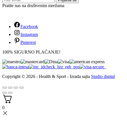
Prijavite se
Pratite nas na društvenim mrežama
Facebook
Instagram
Pinterest
100% SIGURNO PLAĆANJE!
Copyright © 2026 - Health & Sport - Izrada sajta
Studio digital
0