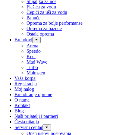
Štipaljka za nos
Flašica za vodu
Čepići za uši za vodu
Papuče
Oprema za bolje performanse
Oprema za bazene
Ostala oprema
Brendovi
Arena
Speedo
Keel
Mad Wave
Turbo
Malmsten
Vaša korpa
Registracija
Moj nalog
Brendiranje opreme
O nama
Kontakt
Blog
Naši prijatelji i partneri
Česta pitanja
Servisni centar
Opšti uslovi poslovanja