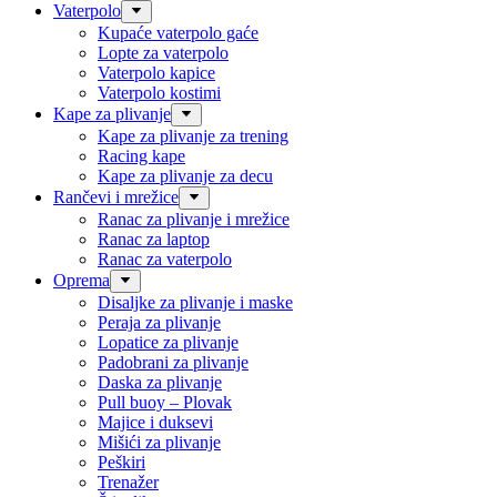
Vaterpolo
Kupaće vaterpolo gaće
Lopte za vaterpolo
Vaterpolo kapice
Vaterpolo kostimi
Kape za plivanje
Kape za plivanje za trening
Racing kape
Kape za plivanje za decu
Rančevi i mrežice
Ranac za plivanje i mrežice
Ranac za laptop
Ranac za vaterpolo
Oprema
Disaljke za plivanje i maske
Peraja za plivanje
Lopatice za plivanje
Padobrani za plivanje
Daska za plivanje
Pull buoy – Plovak
Majice i duksevi
Mišići za plivanje
Peškiri
Trenažer