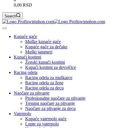
0,00
RSD
Search
Kupaće gaće
Muške kupaće gaće
Kupaće gaće za dečake
Muški jammeri
Kupaći kostimi
Ženski kupaći kostimi
Kupaći kostimi za devojčice
Racing odela
Racing odela za muškarce
Racing odela za žene
Racing odela za decu
Naočare za plivanje
Profesionalne naočare za plivanje
Trening naočare za plivanje
Naočare za plivanje za decu
Vaterpolo
Kupaće vaterpolo gaće
Lopte za vaterpolo