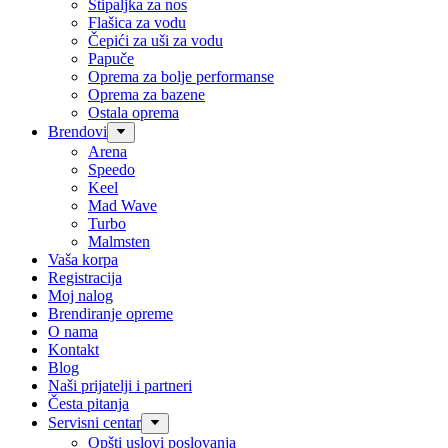
Štipaljka za nos
Flašica za vodu
Čepići za uši za vodu
Papuče
Oprema za bolje performanse
Oprema za bazene
Ostala oprema
Brendovi
Arena
Speedo
Keel
Mad Wave
Turbo
Malmsten
Vaša korpa
Registracija
Moj nalog
Brendiranje opreme
O nama
Kontakt
Blog
Naši prijatelji i partneri
Česta pitanja
Servisni centar
Opšti uslovi poslovanja