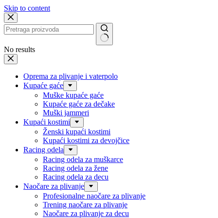
Skip to content
No results
Oprema za plivanje i vaterpolo
Kupaće gaće
Muške kupaće gaće
Kupaće gaće za dečake
Muški jammeri
Kupaći kostimi
Ženski kupaći kostimi
Kupaći kostimi za devojčice
Racing odela
Racing odela za muškarce
Racing odela za žene
Racing odela za decu
Naočare za plivanje
Profesionalne naočare za plivanje
Trening naočare za plivanje
Naočare za plivanje za decu