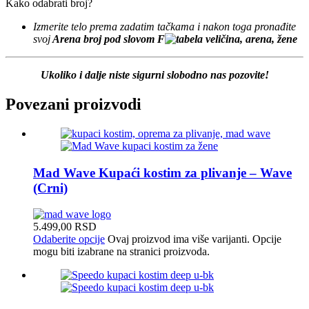
Kako odabrati broj?
Izmerite telo prema zadatim tačkama i nakon toga pronađite
svoj
Arena broj pod
slovom F
Ukoliko i dalje niste sigurni slobodno nas pozovite!
Povezani proizvodi
Mad Wave Kupaći kostim za plivanje – Wave
(Crni)
5.499,00
RSD
Odaberite opcije
Ovaj proizvod ima više varijanti. Opcije
mogu biti izabrane na stranici proizvoda.