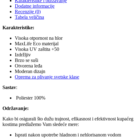
Karakteristike i održavanje
Dodatne informacije
Recenzije (0)
Tabela veličina
Karakteristike:
Visoka otpornost na hlor
MaxLife Eco materijal
Visoka UV zaštita +50
Izdržljiv
Brzo se suši
Otvorena leđa
Moderan dizajn
Oprema za plivanje svetske klase
Sastav
:
Poliester 100%
Održavanje:
Kako bi osigurali što dužu trajnost, efikasnost i efektivnost kupaćeg
kostima predlažemo Vam sledeće mere:
Isprati nakon upotrebe hladnom i nehlorisanom vodom