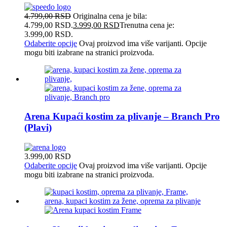
4.799,00
RSD
Originalna cena je bila:
4.799,00 RSD.
3.999,00
RSD
Trenutna cena je:
3.999,00 RSD.
Odaberite opcije
Ovaj proizvod ima više varijanti. Opcije
mogu biti izabrane na stranici proizvoda.
Arena Kupaći kostim za plivanje – Branch Pro
(Plavi)
3.999,00
RSD
Odaberite opcije
Ovaj proizvod ima više varijanti. Opcije
mogu biti izabrane na stranici proizvoda.