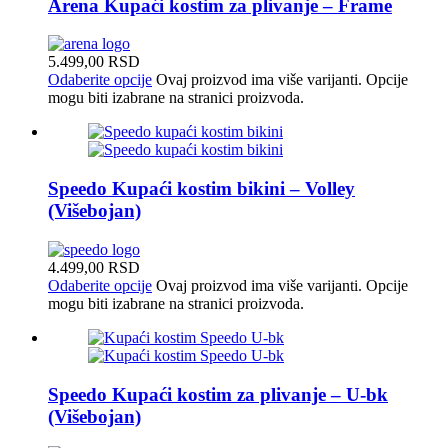
Arena Kupaći kostim za plivanje – Frame
5.499,00
RSD
Odaberite opcije
Ovaj proizvod ima više varijanti. Opcije
mogu biti izabrane na stranici proizvoda.
Speedo Kupaći kostim bikini – Volley
(Višebojan)
4.499,00
RSD
Odaberite opcije
Ovaj proizvod ima više varijanti. Opcije
mogu biti izabrane na stranici proizvoda.
Speedo Kupaći kostim za plivanje – U-bk
(Višebojan)