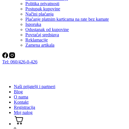
Politika privatnosti
Postupak kupovine
Načini plaćanja
Plaćanje platnim karticama na rate bez kamate
Isporuka
Odustanak od kupovine
Povraćaj sredstava
Reklamacije
Zamena artikala
Tel: 060/426-0-426
Besplatna dostava preko 5000
RSD
Tel: 060/426-0-426
Naši prijatelji i partneri
Blog
O nama
Kontakt
Registracija
Moj nalog
0