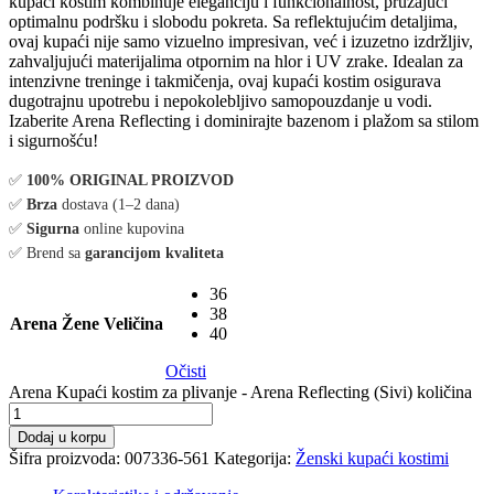
kupaći kostim kombinuje eleganciju i funkcionalnost, pružajući
optimalnu podršku i slobodu pokreta. Sa reflektujućim detaljima,
ovaj kupaći nije samo vizuelno impresivan, već i izuzetno izdržljiv,
zahvaljujući materijalima otpornim na hlor i UV zrake. Idealan za
intenzivne treninge i takmičenja, ovaj kupaći kostim osigurava
dugotrajnu upotrebu i nepokolebljivo samopouzdanje u vodi.
Izaberite Arena Reflecting i dominirajte bazenom i plažom sa stilom
i sigurnošću!
✅️
100% ORIGINAL PROIZVOD
✅️
Brza
dostava (1–2 dana)
✅️
Sigurna
online kupovina
✅️ Brend sa
garancijom kvaliteta
36
38
Arena Žene Veličina
40
Očisti
Arena Kupaći kostim za plivanje - Arena Reflecting (Sivi) količina
Dodaj u korpu
Šifra proizvoda:
007336-561
Kategorija:
Ženski kupaći kostimi