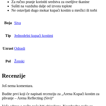
Za ručno pranje koristiti sredstva za osetljive tkanine
Sušiti na vazduhu dalje od izvora toplote
Ne ostavljati dugo mokar kupaći kostim u mrežici ili torbi
Boja
Siva
Tip
Jednodelni kupaći kostimi
Uzrast
Odrasli
Pol
Ženski
Recenzije
Još nema komentara.
Budite prvi koji će napisati recenziju za „Arena Kupaći kostim za
plivanje – Arena Reflecting (Sivi)“