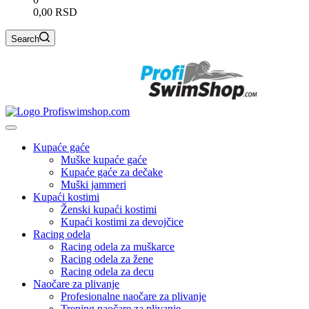
0,00
RSD
Search
Kupaće gaće
Muške kupaće gaće
Kupaće gaće za dečake
Muški jammeri
Kupaći kostimi
Ženski kupaći kostimi
Kupaći kostimi za devojčice
Racing odela
Racing odela za muškarce
Racing odela za žene
Racing odela za decu
Naočare za plivanje
Profesionalne naočare za plivanje
Trening naočare za plivanje