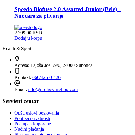
Speedo Biofuse 2.0 Assorted Junior (Bele) –
Naočare za plivanje
2.399,00
RSD
Dodaj u korpu
Health & Sport
Adresa:
Lajoša Joa 59/6, 24000 Subotica
Kontakt:
060/426-0-426
Email:
info@profiswimshop.com
Servisni centar
Opšti uslovi poslovanja
Politika privatnosti
Postupak kupovine
Načini plaćanja
Plaćanje na rate bez kamate