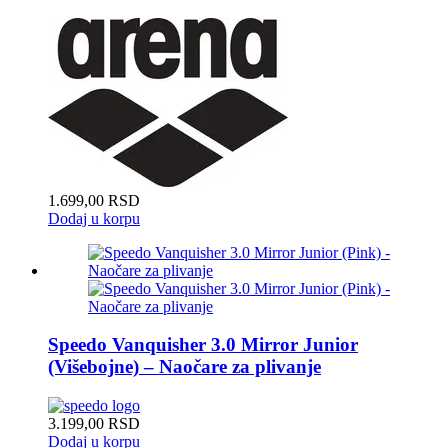
1.699,00
RSD
Dodaj u korpu
Speedo Vanquisher 3.0 Mirror Junior
(Višebojne) – Naočare za plivanje
3.199,00
RSD
Dodaj u korpu