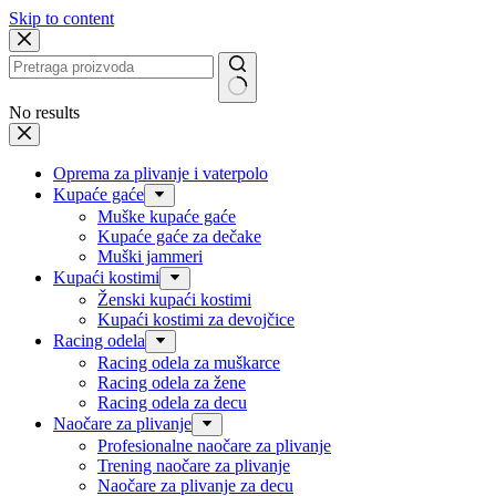
Skip to content
No results
Oprema za plivanje i vaterpolo
Kupaće gaće
Muške kupaće gaće
Kupaće gaće za dečake
Muški jammeri
Kupaći kostimi
Ženski kupaći kostimi
Kupaći kostimi za devojčice
Racing odela
Racing odela za muškarce
Racing odela za žene
Racing odela za decu
Naočare za plivanje
Profesionalne naočare za plivanje
Trening naočare za plivanje
Naočare za plivanje za decu