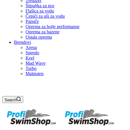
Trenažer
Štipaljka za nos
Flašica za vodu
Čepići za uši za vodu
Papuče
Oprema za bolje performanse
Oprema za bazene
Ostala oprema
Brendovi
Arena
Speedo
Keel
Mad Wave
Turbo
Malmsten
Besplatna dostava preko 5000
RSD
Tel: 060/426-0-426
Search