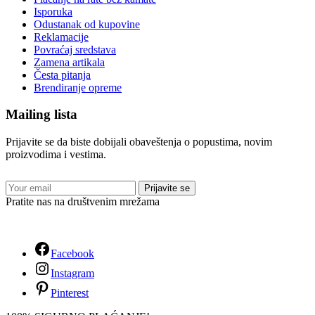
Isporuka
Odustanak od kupovine
Reklamacije
Povraćaj sredstava
Zamena artikala
Česta pitanja
Brendiranje opreme
Mailing lista
Prijavite se da biste dobijali obaveštenja o popustima, novim
proizvodima i vestima.
Prijavite se
Pratite nas na društvenim mrežama
Facebook
Instagram
Pinterest