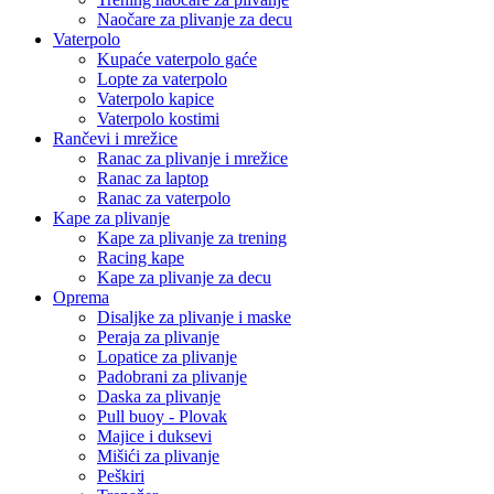
Naočare za plivanje za decu
Vaterpolo
Kupaće vaterpolo gaće
Lopte za vaterpolo
Vaterpolo kapice
Vaterpolo kostimi
Rančevi i mrežice
Ranac za plivanje i mrežice
Ranac za laptop
Ranac za vaterpolo
Kape za plivanje
Kape za plivanje za trening
Racing kape
Kape za plivanje za decu
Oprema
Disaljke za plivanje i maske
Peraja za plivanje
Lopatice za plivanje
Padobrani za plivanje
Daska za plivanje
Pull buoy - Plovak
Majice i duksevi
Mišići za plivanje
Peškiri