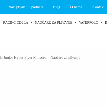
Naši prijatelji i partneri
Blog
O nama
Kontakt
RACING ODELA
NAOČARE ZA PLIVANJE
VATERPOLO
R
o Junior Hyper Flyer Mirrored – Naočare za plivanje