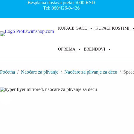
Skip
Besplatna dostava preko 5000
RSD
to
Tel: 060/426-0-426
content
KUPAĆE GAĆE
KUPAĆI KOSTIMI
OPREMA
BRENDOVI
Početna
/
Naočare za plivanje
/
Naočare za plivanje za decu
/
Speed