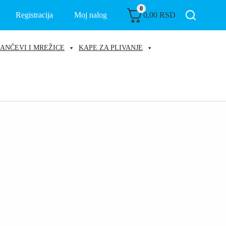
0
Registracija
Moj nalog
0,00
RSD
ANČEVI I MREŽICE
KAPE ZA PLIVANJE