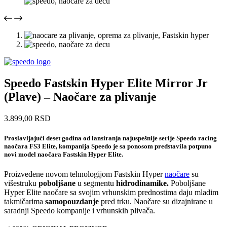
Speedo Fastskin Hyper Elite Mirror Jr
(Plave) – Naočare za plivanje
3.899,00
RSD
Proslavljajući deset godina od lansiranja najuspešnije serije Speedo racing
naočara FS3 Elite, kompanija Speedo je sa ponosom predstavila potpuno
novi model naočara
Fastskin Hyper Elite.
Proizvedene novom tehnologijom Fastskin Hyper
naočare
su
višestruku
poboljšane
u segmentu
hidrodinamike.
Poboljšane
Hyper Elite naočare sa svojim vrhunskim prednostima daju mladim
takmičarima
samopouzdanje
pred trku. Naočare su dizajnirane u
saradnji Speedo kompanije i vrhunskih plivača.