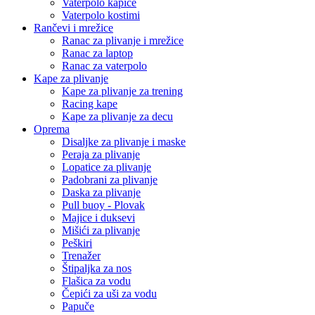
Vaterpolo kapice
Vaterpolo kostimi
Rančevi i mrežice
Ranac za plivanje i mrežice
Ranac za laptop
Ranac za vaterpolo
Kape za plivanje
Kape za plivanje za trening
Racing kape
Kape za plivanje za decu
Oprema
Disaljke za plivanje i maske
Peraja za plivanje
Lopatice za plivanje
Padobrani za plivanje
Daska za plivanje
Pull buoy - Plovak
Majice i duksevi
Mišići za plivanje
Peškiri
Trenažer
Štipaljka za nos
Flašica za vodu
Čepići za uši za vodu
Papuče