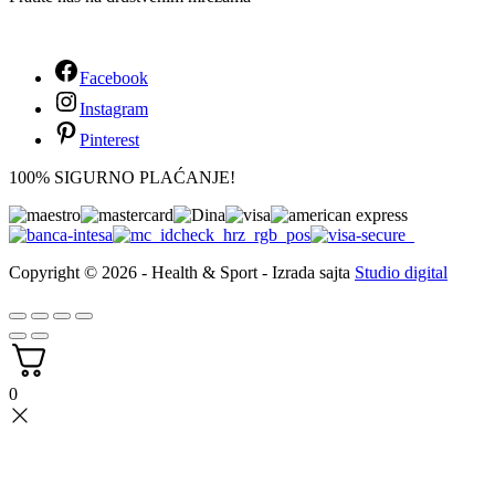
Facebook
Instagram
Pinterest
100% SIGURNO PLAĆANJE!
Copyright © 2026 - Health & Sport - Izrada sajta
Studio digital
0