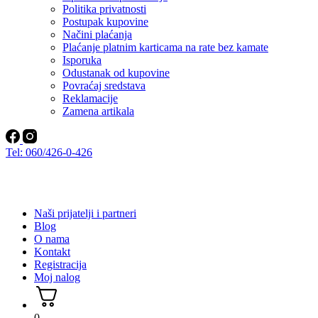
Politika privatnosti
Postupak kupovine
Načini plaćanja
Plaćanje platnim karticama na rate bez kamate
Isporuka
Odustanak od kupovine
Povraćaj sredstava
Reklamacije
Zamena artikala
Tel: 060/426-0-426
Besplatna dostava preko 5000
RSD
Tel: 060/426-0-426
Naši prijatelji i partneri
Blog
O nama
Kontakt
Registracija
Moj nalog
0