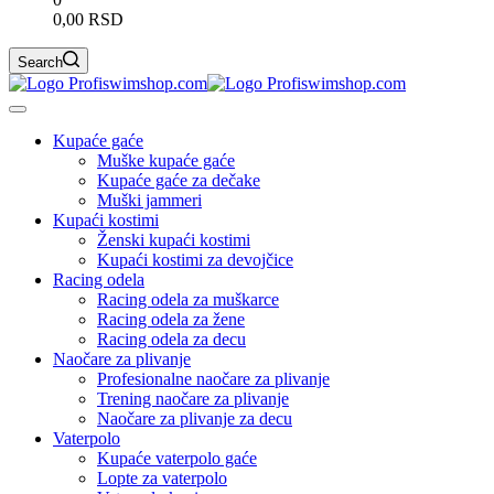
0,00
RSD
Search
Kupaće gaće
Muške kupaće gaće
Kupaće gaće za dečake
Muški jammeri
Kupaći kostimi
Ženski kupaći kostimi
Kupaći kostimi za devojčice
Racing odela
Racing odela za muškarce
Racing odela za žene
Racing odela za decu
Naočare za plivanje
Profesionalne naočare za plivanje
Trening naočare za plivanje
Naočare za plivanje za decu
Vaterpolo
Kupaće vaterpolo gaće
Lopte za vaterpolo