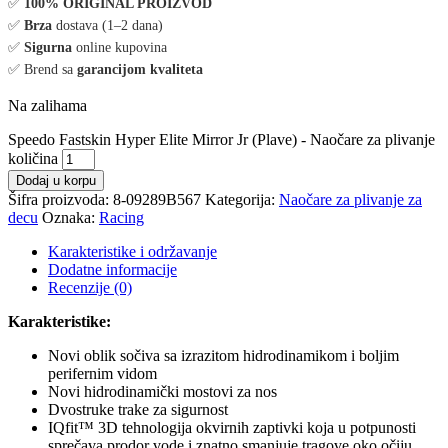
✅️
100% ORIGINAL PROIZVOD
✅️
Brza
dostava (1–2 dana)
✅️
Sigurna
online kupovina
✅️ Brend sa
garancijom kvaliteta
Na zalihama
Speedo Fastskin Hyper Elite Mirror Jr (Plave) - Naočare za plivanje
količina
Dodaj u korpu
Šifra proizvoda:
8-09289B567
Kategorija:
Naočare za plivanje za
decu
Oznaka:
Racing
Karakteristike i održavanje
Dodatne informacije
Recenzije (0)
Karakteristike:
Novi oblik sočiva sa izrazitom hidrodinamikom i boljim
perifernim vidom
Novi hidrodinamički mostovi za nos
Dvostruke trake za sigurnost
IQfit™ 3D tehnologija okvirnih zaptivki koja u potpunosti
sprečava prodor vode i znatno smanjuje tragove oko očiju