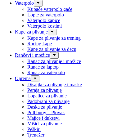
Vaterpolo
Kupaće vaterpolo gaće
Lopte za vaterpolo
Vaterpolo kapice
Vaterpolo kostimi
Kape za plivanje
Kape za plivanje za trening
Racing kape
Kape za plivanje za decu
Rančevi i mrežice
Ranac za plivanje i mrežice
Ranac za laptop
Ranac za vaterpolo
Oprema
Disaljke za plivanje i maske
Peraja za plivanje
Lopatice za plivanje
Padobrani za plivanje
Daska za plivanje
Pull buoy – Plovak
Majice i duksevi
Mišići za plivanje
Peškiri
Trenažer