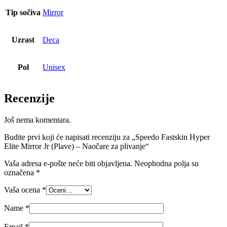
Tip sočiva
Mirror
Uzrast
Deca
Pol
Unisex
Recenzije
Još nema komentara.
Budite prvi koji će napisati recenziju za „Speedo Fastskin Hyper
Elite Mirror Jr (Plave) – Naočare za plivanje“
Vaša adresa e-pošte neće biti objavljena.
Neophodna polja su
označena
*
Vaša ocena
*
Name
*
Email
*