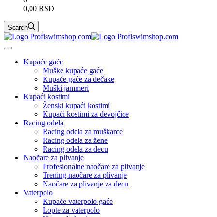
0,00
RSD
Search
Kupaće gaće
Muške kupaće gaće
Kupaće gaće za dečake
Muški jammeri
Kupaći kostimi
Ženski kupaći kostimi
Kupaći kostimi za devojčice
Racing odela
Racing odela za muškarce
Racing odela za žene
Racing odela za decu
Naočare za plivanje
Profesionalne naočare za plivanje
Trening naočare za plivanje
Naočare za plivanje za decu
Vaterpolo
Kupaće vaterpolo gaće
Lopte za vaterpolo