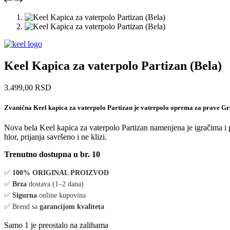
Keel Kapica za vaterpolo Partizan (Bela)
3.499,00
RSD
Zvanična Keel kapica za vaterpolo Partizan je vaterpolo oprema za prave G
Nova bela Keel kapica za vaterpolo Partizan namenjena je igračima i p
hlor, prijanja savršeno i ne klizi.
Trenutno dostupna u br. 10
✅️
100% ORIGINAL PROIZVOD
✅️
Brza
dostava (1–2 dana)
✅️
Sigurna
online kupovina
✅️ Brend sa
garancijom kvaliteta
Samo 1 je preostalo na zalihama