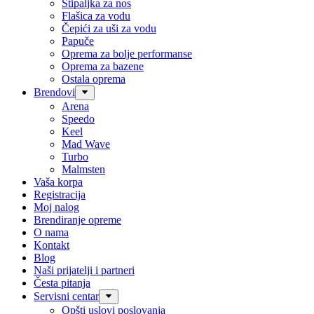
Štipaljka za nos
Flašica za vodu
Čepići za uši za vodu
Papuče
Oprema za bolje performanse
Oprema za bazene
Ostala oprema
Brendovi
Arena
Speedo
Keel
Mad Wave
Turbo
Malmsten
Vaša korpa
Registracija
Moj nalog
Brendiranje opreme
O nama
Kontakt
Blog
Naši prijatelji i partneri
Česta pitanja
Servisni centar
Opšti uslovi poslovanja