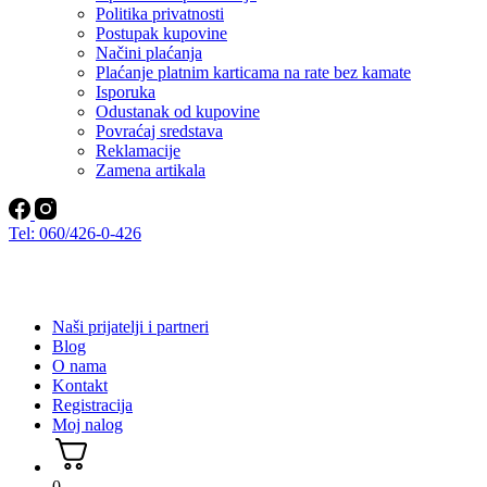
Politika privatnosti
Postupak kupovine
Načini plaćanja
Plaćanje platnim karticama na rate bez kamate
Isporuka
Odustanak od kupovine
Povraćaj sredstava
Reklamacije
Zamena artikala
Tel: 060/426-0-426
Besplatna dostava preko 5000
RSD
Tel: 060/426-0-426
Naši prijatelji i partneri
Blog
O nama
Kontakt
Registracija
Moj nalog
0