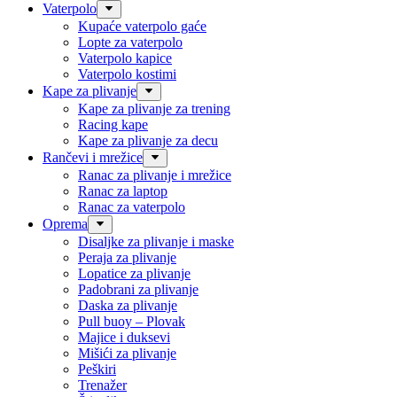
Vaterpolo
Kupaće vaterpolo gaće
Lopte za vaterpolo
Vaterpolo kapice
Vaterpolo kostimi
Kape za plivanje
Kape za plivanje za trening
Racing kape
Kape za plivanje za decu
Rančevi i mrežice
Ranac za plivanje i mrežice
Ranac za laptop
Ranac za vaterpolo
Oprema
Disaljke za plivanje i maske
Peraja za plivanje
Lopatice za plivanje
Padobrani za plivanje
Daska za plivanje
Pull buoy – Plovak
Majice i duksevi
Mišići za plivanje
Peškiri
Trenažer