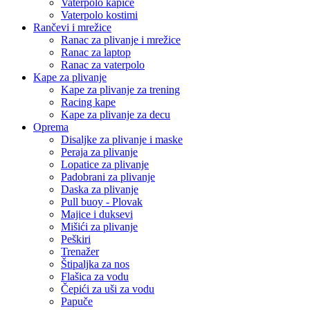
Vaterpolo kapice
Vaterpolo kostimi
Rančevi i mrežice
Ranac za plivanje i mrežice
Ranac za laptop
Ranac za vaterpolo
Kape za plivanje
Kape za plivanje za trening
Racing kape
Kape za plivanje za decu
Oprema
Disaljke za plivanje i maske
Peraja za plivanje
Lopatice za plivanje
Padobrani za plivanje
Daska za plivanje
Pull buoy - Plovak
Majice i duksevi
Mišići za plivanje
Peškiri
Trenažer
Štipaljka za nos
Flašica za vodu
Čepići za uši za vodu
Papuče