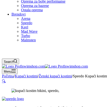
Oprema za bolje performanse
Oprema za bazene
Ostala oprema
Brendovi
Arena
Speedo
Keel
Mad Wave
Turbo
Malmsten
Besplatna dostava preko 5000
RSD
Tel: 060/426-0-426
Search
Menu
Početna
/
Kupaći kostimi
/
Ženski kupaći kostimi
/
Speedo Kupaći kostim 
🔍