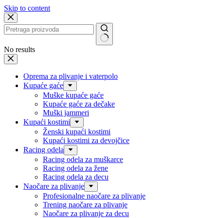
Skip to content
No results
Oprema za plivanje i vaterpolo
Kupaće gaće
Muške kupaće gaće
Kupaće gaće za dečake
Muški jammeri
Kupaći kostimi
Ženski kupaći kostimi
Kupaći kostimi za devojčice
Racing odela
Racing odela za muškarce
Racing odela za žene
Racing odela za decu
Naočare za plivanje
Profesionalne naočare za plivanje
Trening naočare za plivanje
Naočare za plivanje za decu