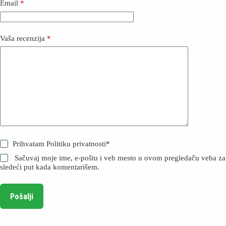
Email
*
Vaša recenzija
*
Prihvatam
Politiku privatnosti
*
Sačuvaj moje ime, e-poštu i veb mesto u ovom pregledaču veba za
sledeći put kada komentarišem.
Pošalji