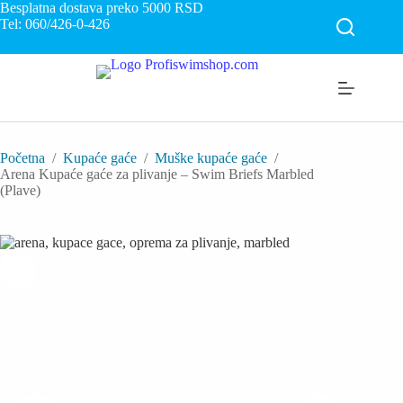
Skip
Besplatna dostava preko 5000
RSD
to
Tel: 060/426-0-426
content
Početna
/
Kupaće gaće
/
Muške kupaće gaće
/
Arena Kupaće gaće za plivanje – Swim Briefs Marbled
(Plave)