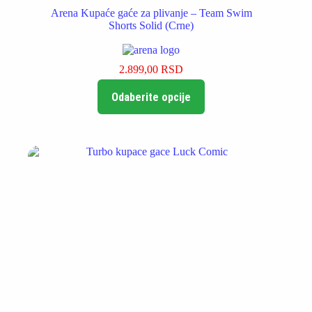
Arena Kupaće gaće za plivanje – Team Swim
Shorts Solid (Crne)
2.899,00
RSD
Ovaj
Odaberite opcije
proizvod
ima
više
varijanti.
Opcije
mogu
biti
izabrane
na
stranici
proizvoda.