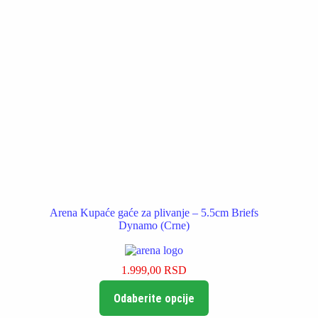
Arena Kupaće gaće za plivanje – 5.5cm Briefs
Dynamo (Crne)
1.999,00
RSD
Ovaj
Odaberite opcije
proizvod
ima