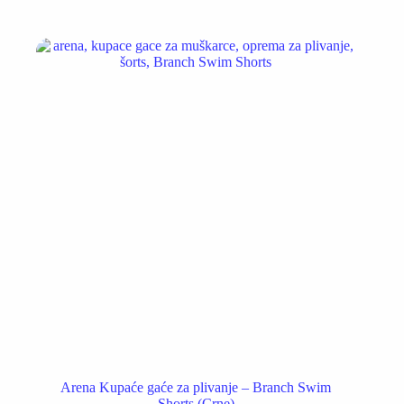
više
varijanti.
Opcije
mogu
biti
izabrane
na
stranici
proizvoda.
Arena Kupaće gaće za plivanje – Branch Swim
Shorts (Crne)