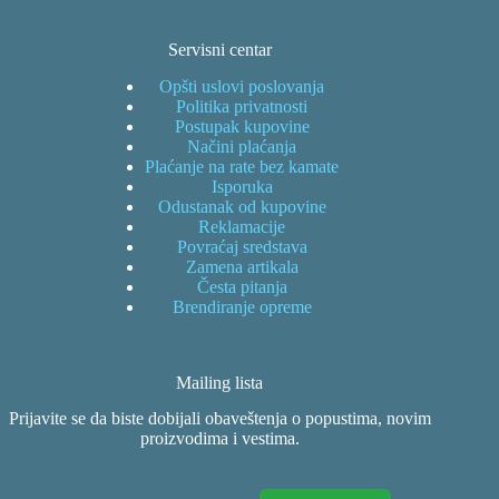
Servisni centar
Opšti uslovi poslovanja
Politika privatnosti
Postupak kupovine
Načini plaćanja
Plaćanje na rate bez kamate
Isporuka
Odustanak od kupovine
Reklamacije
Povraćaj sredstava
Zamena artikala
Česta pitanja
Brendiranje opreme
Mailing lista
Prijavite se da biste dobijali obaveštenja o popustima, novim
proizvodima i vestima.