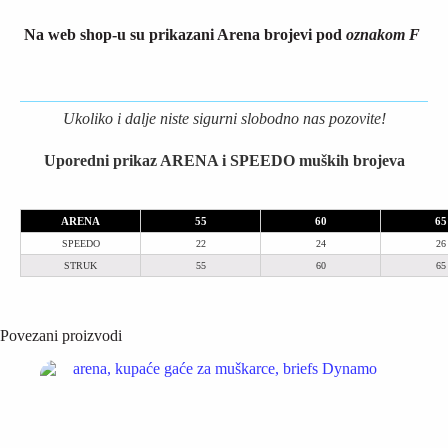
Na web shop-u su prikazani Arena brojevi pod
oznakom F
Ukoliko i dalje niste sigurni slobodno nas pozovite!
Uporedni prikaz ARENA i SPEEDO muških brojeva
ARENA
55
60
65
SPEEDO
22
24
26
STRUK
55
60
65
Povezani proizvodi