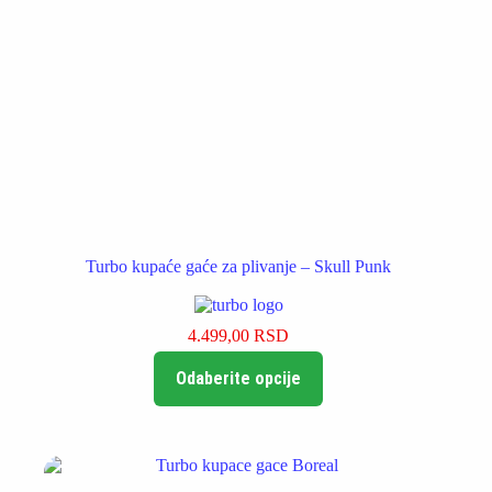
Turbo kupaće gaće za plivanje – Skull Punk
4.499,00
RSD
Ovaj
Odaberite opcije
proizvod
ima
više
varijanti.
Opcije
mogu