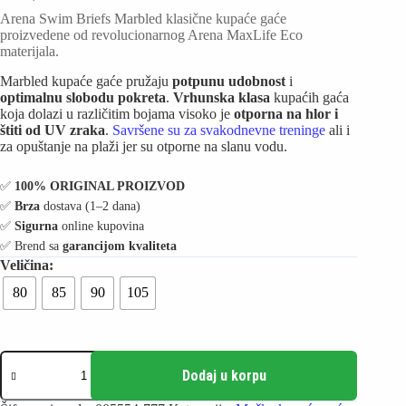
Arena Swim Briefs Marbled klasične kupaće gaće
proizvedene od revolucionarnog Arena MaxLife Eco
materijala.
Marbled kupaće gaće pružaju
potpunu udobnost
i
optimalnu slobodu pokreta
.
Vrhunska klasa
kupaćih gaća
koja dolazi u različitim bojama visoko je
otporna na hlor i
štiti od UV zraka
.
Savršene su za svakodnevne treninge
ali i
za opuštanje na plaži jer su otporne na slanu vodu.
✅️
100% ORIGINAL PROIZVOD
✅️
Brza
dostava (1–2 dana)
✅️
Sigurna
online kupovina
✅️ Brend sa
garancijom kvaliteta
80
85
90
105
Arena
Kupaće
Dodaj u korpu
gaće
za