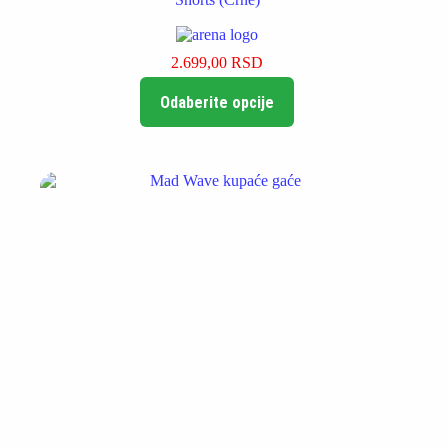
2.699,00
RSD
Ovaj
Odaberite opcije
proizvod
ima
više
varijanti.
Opcije
mogu
biti
izabrane
na
stranici
proizvoda.