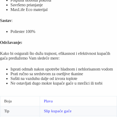
Potpuna sloboda pokreta
Savršeno prianjanje
MaxLife Eco materijal
Sastav
:
Poliester 100%
Održavanje:
Kako bi osigurali što dužu trajnost, efikasnost i efektivnost kupaćih
gaća predlažemo Vam sledeće mere:
Isprati odmah nakon upotrebe hladnom i nehlorisanom vodom
Prati ručno sa sredstvom za osetljive tkanine
Sušiti na vazduhu dalje od izvora toplote
Ne ostavljati dugo mokre kupaće gaće u mrežici ili torbi
Boja
Plava
Tip
Slip kupaće gaće