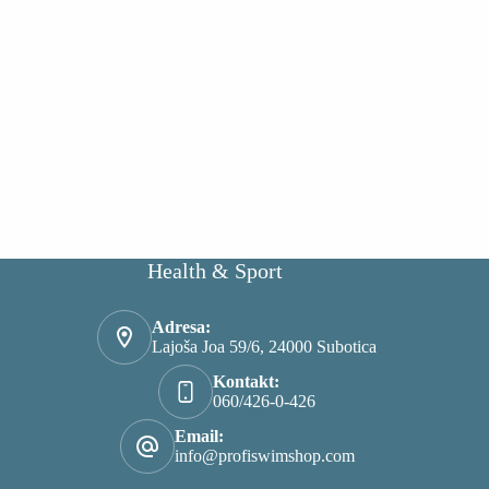
mogu
biti
izabrane
na
stranici
proizvoda.
Health & Sport
Adresa:
Lajoša Joa 59/6, 24000 Subotica
Kontakt:
060/426-0-426
Email:
info@profiswimshop.com