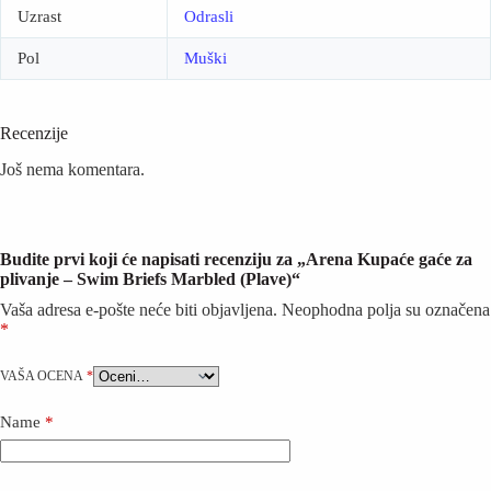
Uzrast
Odrasli
Pol
Muški
Recenzije
Još nema komentara.
Budite prvi koji će napisati recenziju za „Arena Kupaće gaće za
plivanje – Swim Briefs Marbled (Plave)“
Vaša adresa e-pošte neće biti objavljena.
Neophodna polja su označena
*
VAŠA OCENA
*
Name
*