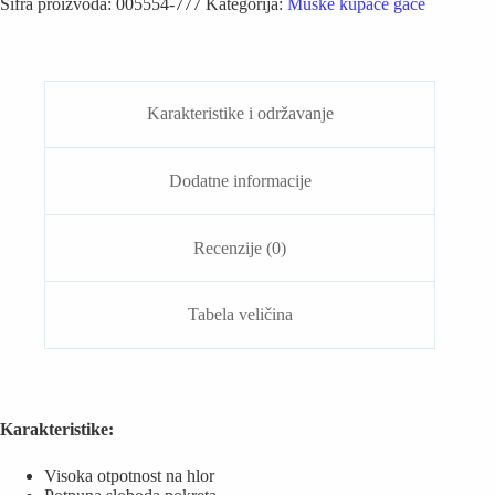
Šifra proizvoda:
005554-777
Kategorija:
Muške kupaće gaće
plivanje
-
Swim
Briefs
Marbled
(Plave)
Karakteristike i održavanje
količina
Dodatne informacije
Recenzije (0)
Tabela veličina
Karakteristike:
Visoka otpotnost na hlor