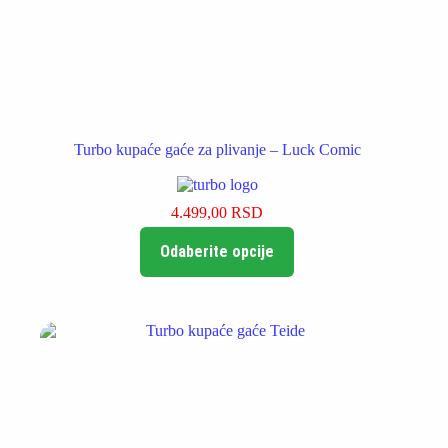
Turbo kupaće gaće za plivanje – Luck Comic
4.499,00
RSD
Ovaj
Odaberite opcije
proizvod
ima
više
varijanti.
Opcije
mogu
biti
izabrane
na
stranici
proizvoda.