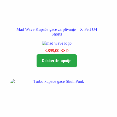
Mad Wave Kupaće gaće za plivanje – X-Pert U4
Shorts
3.899,00
RSD
Ovaj
Odaberite opcije
proizvod
ima
više
varijanti.
Opcije
mogu
biti
izabrane
na
stranici
proizvoda.