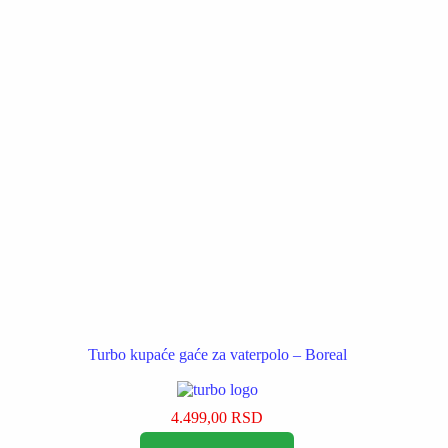
biti
izabrane
na
stranici
proizvoda.
Turbo kupaće gaće za vaterpolo – Boreal
4.499,00
RSD
Ovaj