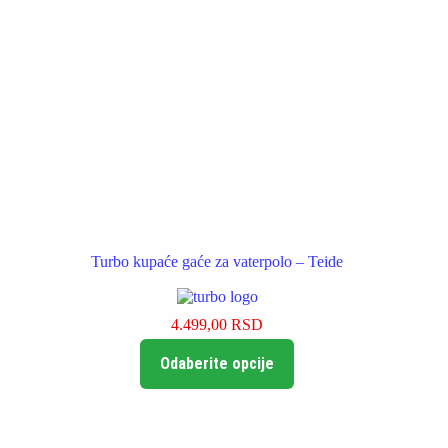
Turbo kupaće gaće za vaterpolo – Teide
4.499,00
RSD
Ovaj
Odaberite opcije
proizvod
ima
više
varijanti.
Opcije