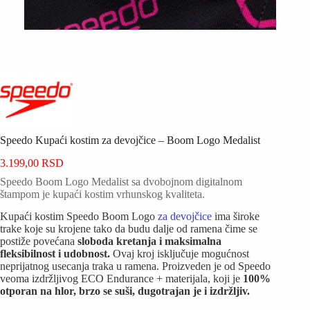
Speedo Kupaći kostim za devojčice – Boom Logo Medalist
3.199,00
RSD
Speedo Boom Logo Medalist sa dvobojnom digitalnom
štampom je kupaći kostim vrhunskog kvaliteta.
Kupaći kostim Speedo Boom Logo
za devojčice
ima široke
trake koje su krojene tako da budu dalje od ramena čime se
postiže povećana
sloboda kretanja i maksimalna
fleksibilnost i udobnost.
Ovaj kroj isključuje mogućnost
neprijatnog usecanja traka u ramena. Proizveden je od Speedo
veoma izdržljivog ECO Endurance + materijala, koji je
100%
otporan na hlor, brzo se suši, dugotrajan je i izdržljiv.