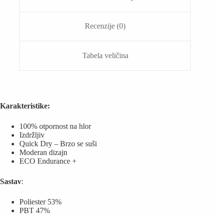
Recenzije (0)
Tabela veličina
Karakteristike:
100% otpornost na hlor
Izdržljiv
Quick Dry – Brzo se suši
Moderan dizajn
ECO Endurance +
Sastav
:
Poliester 53%
PBT 47%