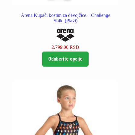
Arena Kupaći kostim za devojčice – Challenge
Solid (Plavi)
2.799,00
RSD
Ovaj
Odaberite opcije
proizvod
ima
više
varijanti.
Opcije
mogu
biti
izabrane
na
stranici
proizvoda.