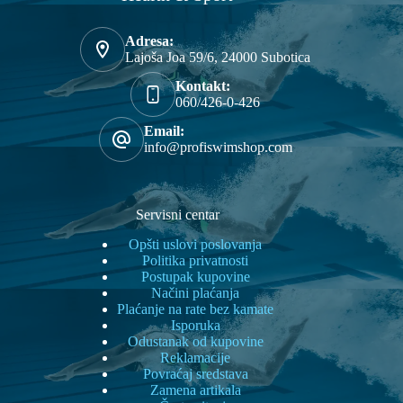
mogu
biti
izabrane
Adresa:
na
Lajoša Joa 59/6, 24000 Subotica
stranici
Kontakt:
proizvoda.
060/426-0-426
Email:
info@profiswimshop.com
Servisni centar
Opšti uslovi poslovanja
Politika privatnosti
Postupak kupovine
Načini plaćanja
Plaćanje na rate bez kamate
Isporuka
Odustanak od kupovine
Reklamacije
Povraćaj sredstava
Zamena artikala