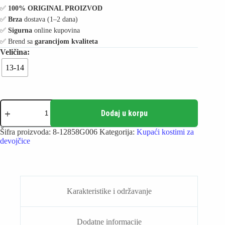
✅️
100% ORIGINAL PROIZVOD
✅️
Brza
dostava (1–2 dana)
✅️
Sigurna
online kupovina
✅️ Brend sa
garancijom kvaliteta
13-14
Speedo
Kupaći
Dodaj u korpu
kostim
za
Šifra proizvoda:
8-12858G006
Kategorija:
Kupaći kostimi za
devojčice
devojčice
-
Boom
Logo
Medalist
količina
Karakteristike i održavanje
Dodatne informacije