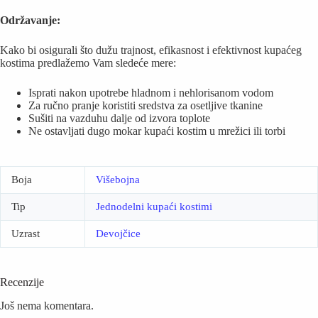
Održavanje:
Kako bi osigurali što dužu trajnost, efikasnost i efektivnost kupaćeg
kostima predlažemo Vam sledeće mere:
Isprati nakon upotrebe hladnom i nehlorisanom vodom
Za ručno pranje koristiti sredstva za osetljive tkanine
Sušiti na vazduhu dalje od izvora toplote
Ne ostavljati dugo mokar kupaći kostim u mrežici ili torbi
Boja
Višebojna
Tip
Jednodelni kupaći kostimi
Uzrast
Devojčice
Recenzije
Još nema komentara.