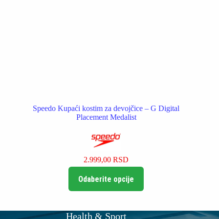
Speedo Kupaći kostim za devojčice – G Digital
Placement Medalist
2.999,00
RSD
Ovaj
Odaberite opcije
proizvod
ima
više
varijanti.
Opcije
Health & Sport