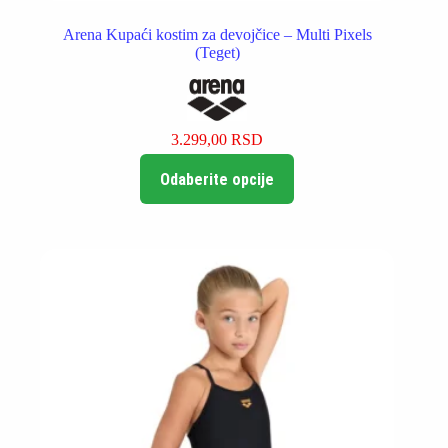
Arena Kupaći kostim za devojčice – Multi Pixels
(Teget)
3.299,00
RSD
Ovaj
Odaberite opcije
proizvod
ima
više
varijanti.
Opcije
mogu
biti
izabrane
na
stranici
proizvoda.