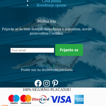
Česta pitanja
Brendiranje opreme
Mailing lista
Prijavite se da biste dobijali obaveštenja o popustima, novim
proizvodima i vestima.
Prijavite se
Pratite nas na društvenim mrežama
Facebook
Instagram
Pinterest
100% SIGURNO PLAĆANJE!