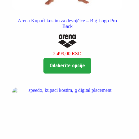
Arena Kupaći kostim za devojčice – Big Logo Pro
Back
2.499,00
RSD
Ovaj
Odaberite opcije
proizvod
ima
više
varijanti.
Opcije
mogu
biti
izabrane
na
stranici
proizvoda.