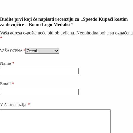
Budite prvi koji će napisati recenziju za „Speedo Kupaći kostim
za devojčice – Boom Logo Medalist“
Vaša adresa e-pošte neće biti objavljena.
Neophodna polja su označena
*
VAŠA OCENA
*
Name
*
Email
*
Vaša recenzija
*