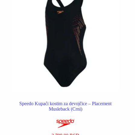
izabrane
na
stranici
proizvoda.
Speedo Kupaći kostim za devojčice – Placement
Musleback (Crni)