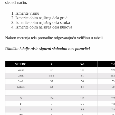
sledeći način:
Izmerite visinu
Izmerite obim najšireg dela grudi
Izmerite obim najužeg dela struka
Izmerite obim najšireg dela kukova
Nakon merenja tela pronađite odgovarajuću veličinu u tabeli.
Ukoliko i dalje niste sigurni slobodno nas pozovite!
SPEEDO
4
5-6
7-
Visina
104
116
128
Grudi
55,5
61
65,
Struk
53
56
59
Kukovi
58
64
70
-
-
-
-
D
104
116
128
F
5
5-6
7-8
I
5
5-6
7-8