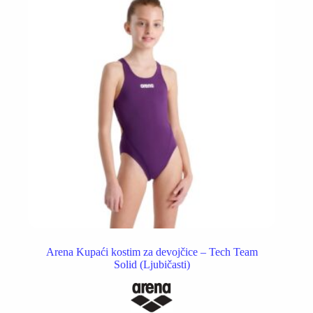
biti
izabrane
na
stranici
proizvoda.
Arena Kupaći kostim za devojčice – Tech Team
Solid (Ljubičasti)