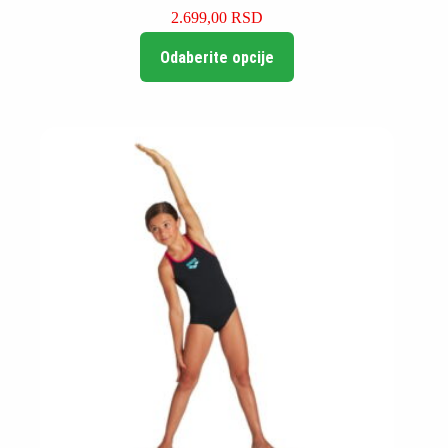
2.699,00
RSD
Ovaj
Odaberite opcije
proizvod
ima
više
varijanti.
Opcije
mogu
biti
izabrane
na
stranici
proizvoda.