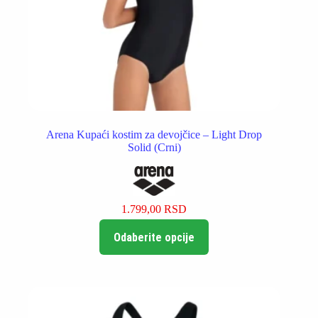
Arena Kupaći kostim za devojčice – Light Drop
Solid (Crni)
1.799,00
RSD
Ovaj
Odaberite opcije
proizvod
ima
više
varijanti.
Opcije
mogu
biti