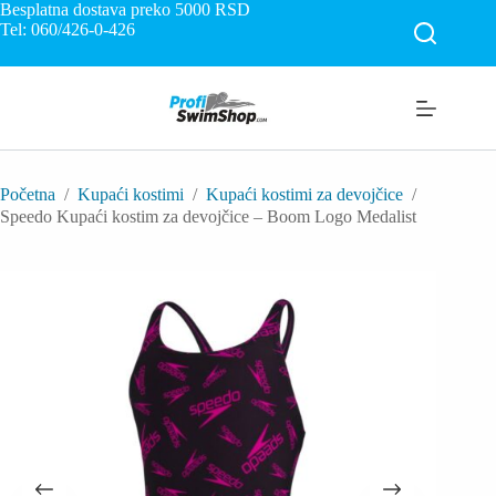
Skip
Besplatna dostava preko 5000
RSD
to
Tel: 060/426-0-426
content
Početna
/
Kupaći kostimi
/
Kupaći kostimi za devojčice
/
Speedo Kupaći kostim za devojčice – Boom Logo Medalist