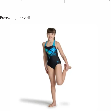
AUS
4
6
8
Povezani proizvodi