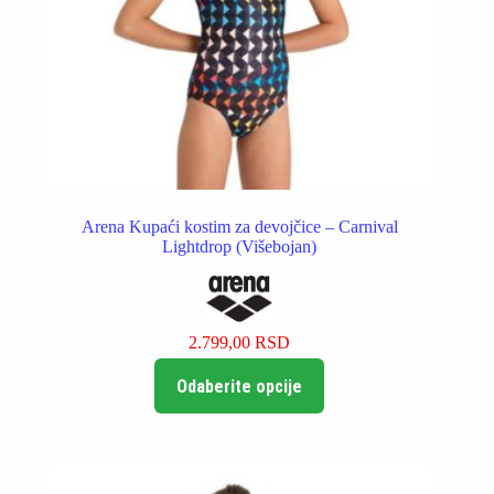
Arena Kupaći kostim za devojčice – Carnival
Lightdrop (Višebojan)
2.799,00
RSD
Ovaj
Odaberite opcije
proizvod
ima
više
varijanti.
Opcije
mogu