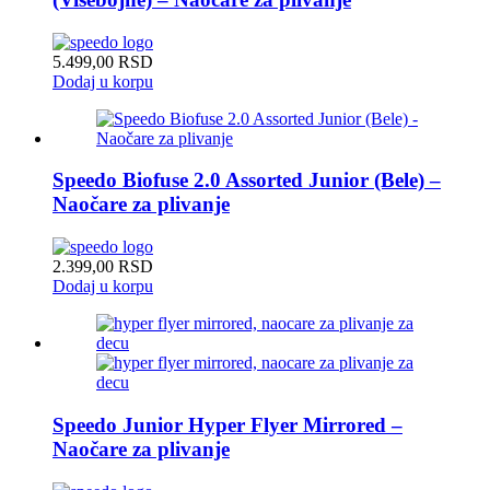
5.499,00
RSD
Dodaj u korpu
Speedo Biofuse 2.0 Assorted Junior (Bele) –
Naočare za plivanje
2.399,00
RSD
Dodaj u korpu
Speedo Junior Hyper Flyer Mirrored –
Naočare za plivanje