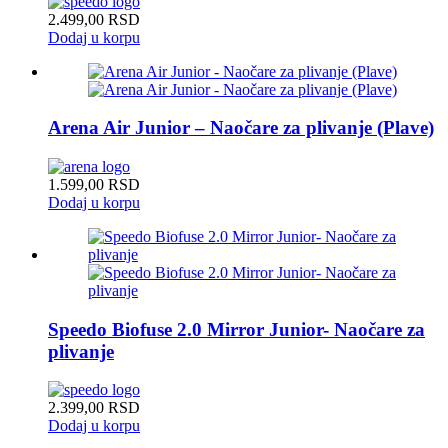
2.499,00
RSD
Dodaj u korpu
Arena Air Junior – Naočare za plivanje (Plave)
1.599,00
RSD
Dodaj u korpu
Speedo Biofuse 2.0 Mirror Junior- Naočare za
plivanje
2.399,00
RSD
Dodaj u korpu