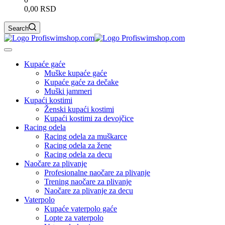
0,00
RSD
Search
Kupaće gaće
Muške kupaće gaće
Kupaće gaće za dečake
Muški jammeri
Kupaći kostimi
Ženski kupaći kostimi
Kupaći kostimi za devojčice
Racing odela
Racing odela za muškarce
Racing odela za žene
Racing odela za decu
Naočare za plivanje
Profesionalne naočare za plivanje
Trening naočare za plivanje
Naočare za plivanje za decu
Vaterpolo
Kupaće vaterpolo gaće
Lopte za vaterpolo