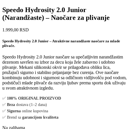
Speedo Hydrosity 2.0 Junior
(Narandžaste) – Naočare za plivanje
1.999,00
RSD
Speedo Hydrosity 2.0 Junior – Atraktivne narandžaste naočare za mlade
plivače.
Speedo Hydrosity 2.0 Junior naočare sa upečatljivim narandžastim
dezenom savršen su izbor za decu koja žele zabavno i udobno
plivanje. Mekani silikonski okvir se prilagođava obliku lica,
pružajući sigurno i stabilno prijanjanje bez curenja. Ove naočare
kombinuju udobnost i sigurnost sa odličnom vidljivošću pod vodom,
podstičući mlade plivače da razviju ljubav prema sportu dok uživaju
u svom atraktivnom izgledu.
✅️
100% ORIGINAL PROIZVOD
✅️
Brza
dostava (1–2 dana)
✅️
Sigurna
online kupovina
✅️ Brend sa
garancijom kvaliteta
Na zalihama