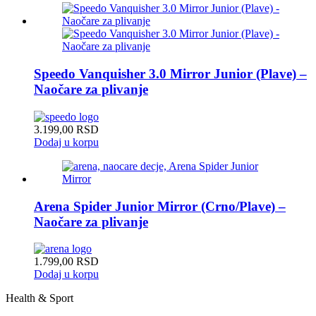
Speedo Vanquisher 3.0 Mirror Junior (Plave) –
Naočare za plivanje
3.199,00
RSD
Dodaj u korpu
Arena Spider Junior Mirror (Crno/Plave) –
Naočare za plivanje
1.799,00
RSD
Dodaj u korpu
Health & Sport