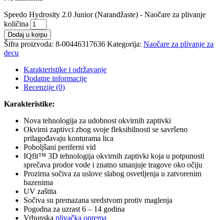
Speedo Hydrosity 2.0 Junior (Narandžaste) - Naočare za plivanje
količina
Dodaj u korpu
Šifra proizvoda:
8-00446317636
Kategorija:
Naočare za plivanje za
decu
Karakteristike i održavanje
Dodatne informacije
Recenzije (0)
Karakteristike:
Nova tehnologija za udobnost okvirnih zaptivki
Okvirni zaptivci zbog svoje fleksibilnosti se savršeno
prilagođavaju konturama lica
Poboljšani periferni vid
IQfit™ 3D tehnologija okvirnih zaptivki koja u potpunosti
sprečava prodor vode i znatno smanjuje tragove oko očiju
Prozirna sočiva za uslove slabog osvetljenja u zatvorenim
bazenima
UV zaštita
Sočiva su premazana sredstvom protiv maglenja
Pogodna za uzrast 6 – 14 godina
Vrhunska
plivačka oprema