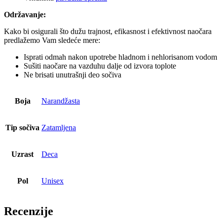
Održavanje:
Kako bi osigurali što dužu trajnost, efikasnost i efektivnost naočara
predlažemo Vam sledeće mere:
Isprati odmah nakon upotrebe hladnom i nehlorisanom vodom
Sušiti naočare na vazduhu dalje od izvora toplote
Ne brisati unutrašnji deo sočiva
Boja
Narandžasta
Tip sočiva
Zatamljena
Uzrast
Deca
Pol
Unisex
Recenzije