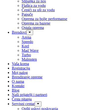
Štipaljka za nos
Flašica za vodu
Čepići za uši za vodu
Papuče
Oprema za bolje performanse
Oprema za bazene
Ostala oprema
Brendovi
Arena
Speedo
Keel
Mad Wave
Turbo
Malmsten
Vaša korpa
Registracija
Moj nalog
Brendiranje opreme
O nama
Kontakt
Blog
Naši prijatelji i partneri
Česta pitanja
Servisni centar
Opšti uslovi poslovanja