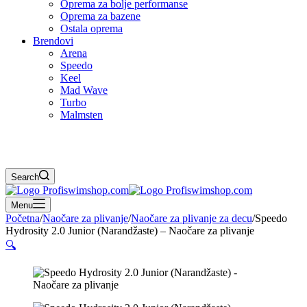
Oprema za bolje performanse
Oprema za bazene
Ostala oprema
Brendovi
Arena
Speedo
Keel
Mad Wave
Turbo
Malmsten
Besplatna dostava preko 5000
RSD
Tel: 060/426-0-426
Search
Menu
Početna
/
Naočare za plivanje
/
Naočare za plivanje za decu
/
Speedo
Hydrosity 2.0 Junior (Narandžaste) – Naočare za plivanje
🔍