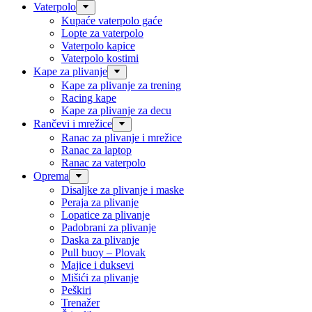
Vaterpolo
Kupaće vaterpolo gaće
Lopte za vaterpolo
Vaterpolo kapice
Vaterpolo kostimi
Kape za plivanje
Kape za plivanje za trening
Racing kape
Kape za plivanje za decu
Rančevi i mrežice
Ranac za plivanje i mrežice
Ranac za laptop
Ranac za vaterpolo
Oprema
Disaljke za plivanje i maske
Peraja za plivanje
Lopatice za plivanje
Padobrani za plivanje
Daska za plivanje
Pull buoy – Plovak
Majice i duksevi
Mišići za plivanje
Peškiri
Trenažer