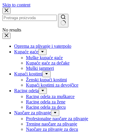
Skip to content
No results
Oprema za plivanje i vaterpolo
Kupaće gaće
Muške kupaće gaće
Kupaće gaće za dečake
Muški jammeri
Kupaći kostimi
Ženski kupaći kostimi
Kupaći kostimi za devojčice
Racing odela
Racing odela za muškarce
Racing odela za žene
Racing odela za decu
Naočare za plivanje
Profesionalne naočare za plivanje
Trening naočare za plivanje
Naočare za plivanje za decu