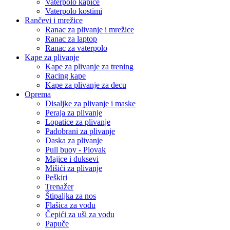
Vaterpolo kapice
Vaterpolo kostimi
Rančevi i mrežice
Ranac za plivanje i mrežice
Ranac za laptop
Ranac za vaterpolo
Kape za plivanje
Kape za plivanje za trening
Racing kape
Kape za plivanje za decu
Oprema
Disaljke za plivanje i maske
Peraja za plivanje
Lopatice za plivanje
Padobrani za plivanje
Daska za plivanje
Pull buoy - Plovak
Majice i duksevi
Mišići za plivanje
Peškiri
Trenažer
Štipaljka za nos
Flašica za vodu
Čepići za uši za vodu
Papuče