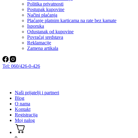
Politika privatnosti
Postupak kupovine
Načini plaćanja
Plaćanje platnim karticama na rate bez kamate
Isporuka
Odustanak od kupovine
Povraćaj sredstava
Reklamacije
Zamena artikala
Tel: 060/426-0-426
Besplatna dostava preko 5000
RSD
Tel: 060/426-0-426
Naši prijatelji i partneri
Blog
O nama
Kontakt
Registracija
Moj nalog
0