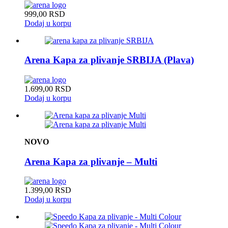
999,00
RSD
Dodaj u korpu
Arena Kapa za plivanje SRBIJA (Plava)
1.699,00
RSD
Dodaj u korpu
NOVO
Arena Kapa za plivanje – Multi
1.399,00
RSD
Dodaj u korpu