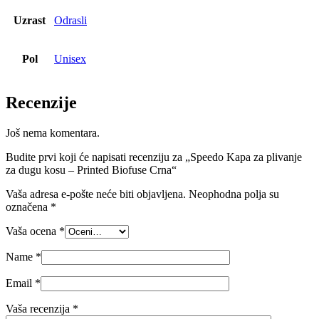
Uzrast
Odrasli
Pol
Unisex
Recenzije
Još nema komentara.
Budite prvi koji će napisati recenziju za „Speedo Kapa za plivanje
za dugu kosu – Printed Biofuse Crna“
Vaša adresa e-pošte neće biti objavljena.
Neophodna polja su
označena
*
Vaša ocena
*
Name
*
Email
*
Vaša recenzija
*