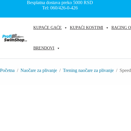
Skip
Besplatna dostava preko 5000
RSD
to
Tel: 060/426-0-426
content
KUPAĆE GAĆE
KUPAĆI KOSTIMI
RACING 
BRENDOVI
Početna
/
Naočare za plivanje
/
Trening naočare za plivanje
/
Speed