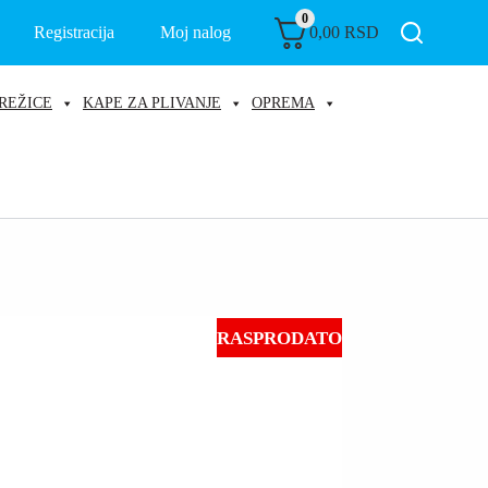
0
Registracija
Moj nalog
0,00
RSD
REŽICE
KAPE ZA PLIVANJE
OPREMA
RASPRODATO