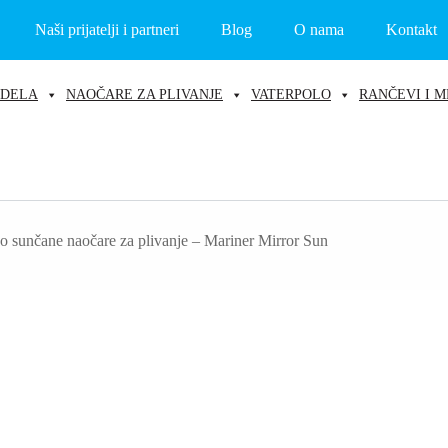
Naši prijatelji i partneri
Blog
O nama
Kontakt
ODELA
NAOČARE ZA PLIVANJE
VATERPOLO
RANČEVI I M
o sunčane naočare za plivanje – Mariner Mirror Sun