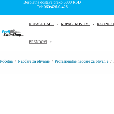
Skip
Besplatna dostava preko 5000
RSD
to
Tel: 060/426-0-426
content
KUPAĆE GAĆE
KUPAĆI KOSTIMI
RACING 
BRENDOVI
Početna
/
Naočare za plivanje
/
Profesionalne naočare za plivanje
/