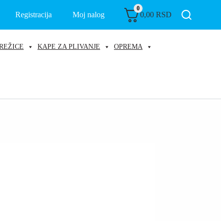
0
Registracija
Moj nalog
0,00
RSD
REŽICE
KAPE ZA PLIVANJE
OPREMA