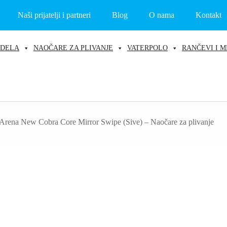
Naši prijatelji i partneri
Blog
O nama
Kontakt
ODELA
NAOČARE ZA PLIVANJE
VATERPOLO
RANČEVI I M
Arena New Cobra Core Mirror Swipe (Sive) – Naočare za plivanje