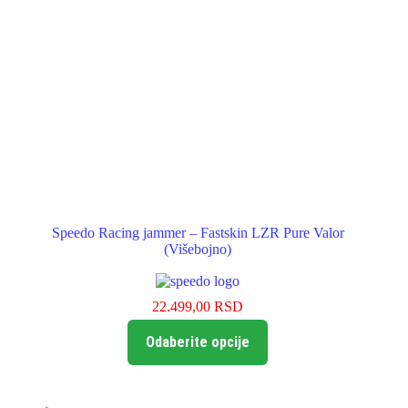
Speedo Racing jammer – Fastskin LZR Pure Valor
(Višebojno)
22.499,00
RSD
Ovaj
Odaberite opcije
proizvod
ima
više
varijanti.