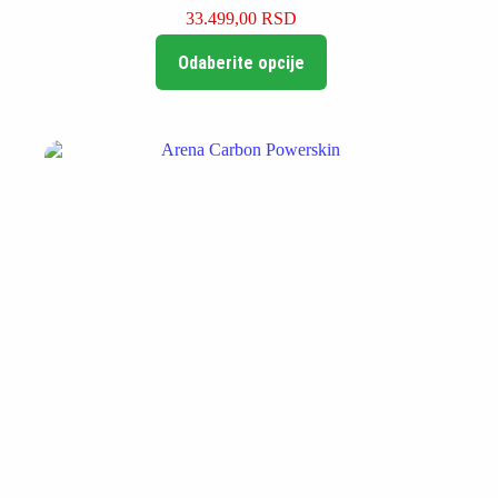
33.499,00
RSD
Ovaj
Odaberite opcije
proizvod
ima
više
varijanti.
Opcije
mogu
biti
izabrane
na
stranici
proizvoda.