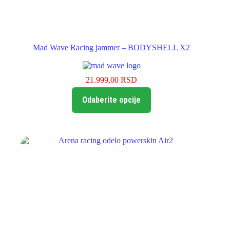
Mad Wave Racing jammer – BODYSHELL X2
21.999,00
RSD
Ovaj
Odaberite opcije
proizvod
ima
više
varijanti.
Opcije
mogu
biti
izabrane
na
stranici
proizvoda.