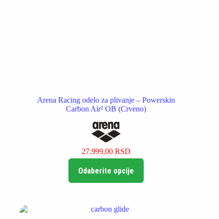
Arena Racing odelo za plivanje – Powerskin
Carbon Air² OB (Crveno)
27.999,00
RSD
Ovaj
Odaberite opcije
proizvod
ima
više
varijanti.
Opcije
mogu