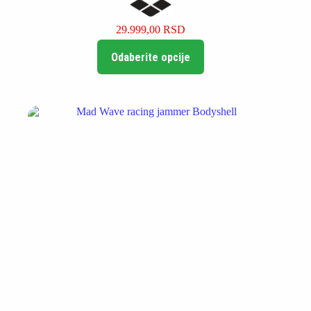
29.999,00
RSD
Ovaj
Odaberite opcije
proizvod
ima
više
varijanti.
Opcije
mogu
biti
izabrane
na
stranici
proizvoda.