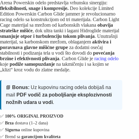
Arena Powerskin odelo predstavlja vrhunsku sinergiju:
fleksibilnosti, snage i kompresije.
Deo kolekcije Limited
Edition Powerskin Carbon Glide jammer je revolucionarno
racing odelo sa konstrukcijom od tri materijala. Carbon Light
Cage materijal sa mrežom od karbonskih vlakana
obavija
strateške mišiće
, dok ultra tanki i lagani Hidroglide materijal
smanjuje otpor i turbulenciju tokom plivanja
. Unutrašnji
materijal, sa karbonskom mrežom, oblaganjem
aktivira i
poravnava glavne mišićne grupe
za dodatni osećaj
stabilnosti i podizanja tela u vodi što dovodi do
povećanja
brzine i efektivnosti plivanja
. Carbon Glide je
racing odelo
koje
podiže samopuzdanje
na takmičenju i sa kojim se
„klizi“ kroz vodu do zlatne medalje.
📘
Bonus:
Uz kupovinu racing odela dobijaš na
mail
PDF vodič za poboljšanje eksplozivnosti
nožnih udara u vodi
.
✅️
100% ORIGINAL PROIZVOD
✅️
Brza
dostava (1–2 dana)
✅️
Sigurna
online kupovina
✅️ Brend sa
garancijom kvaliteta