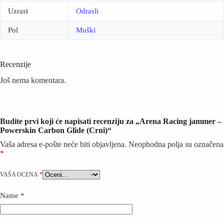
Uzrast
Odrasli
Pol
Muški
Recenzije
Još nema komentara.
Budite prvi koji će napisati recenziju za „Arena Racing jammer –
Powerskin Carbon Glide (Crni)“
Vaša adresa e-pošte neće biti objavljena.
Neophodna polja su označena
*
VAŠA OCENA
*
Name
*