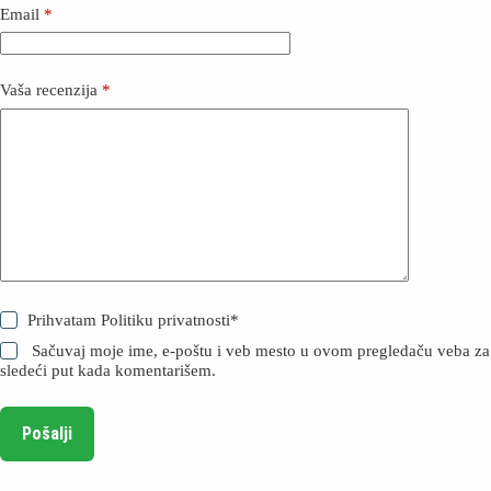
Email
*
Vaša recenzija
*
Prihvatam
Politiku privatnosti
*
Sačuvaj moje ime, e-poštu i veb mesto u ovom pregledaču veba za
sledeći put kada komentarišem.
Pošalji