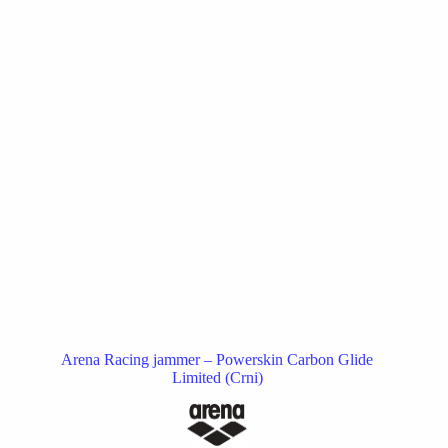
biti
izabrane
na
stranici
proizvoda.
Arena Racing jammer – Powerskin Carbon Glide
Limited (Crni)