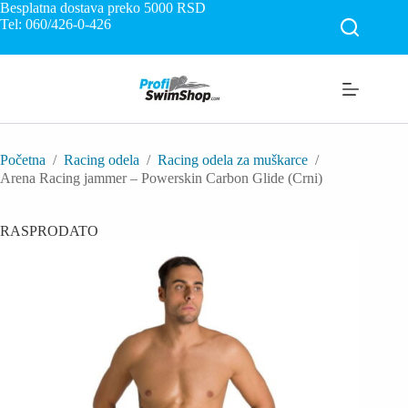
Skip
Besplatna dostava preko 5000
RSD
to
Tel: 060/426-0-426
content
Početna
/
Racing odela
/
Racing odela za muškarce
/
Arena Racing jammer – Powerskin Carbon Glide (Crni)
RASPRODATO