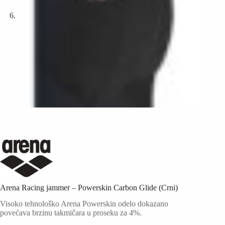
Arena Racing jammer – Powerskin Carbon Glide (Crni)
Visoko tehnološko Arena Powerskin odelo dokazano
povećava brzinu takmičara u proseku za 4%.