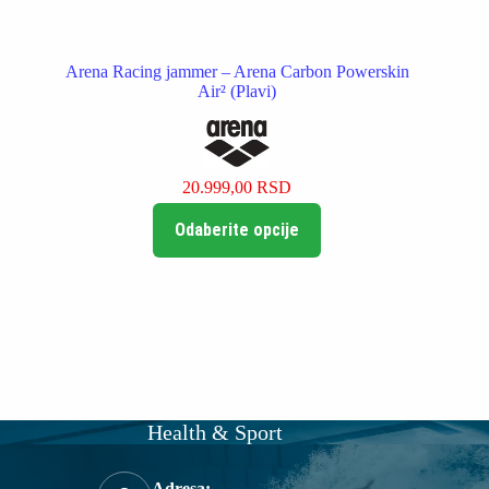
Arena Racing jammer – Arena Carbon Powerskin
Air² (Plavi)
20.999,00
RSD
Ovaj
Odaberite opcije
proizvod
ima
više
varijanti.
Opcije
mogu
biti
izabrane
na
stranici
proizvoda.
Health & Sport
Adresa: