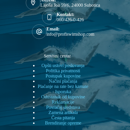
Lajoša Joa 59/6, 24000 Subotica
Kontakt:
060/426-0-426
Email:
info@profiswimshop.com
Servisni centar
Opšti uslovi poslovanja
Politika privatnosti
Postupak kupovine
Načini plaćanja
Plaćanje na rate bez kamate
Isporuka
Odustanak od kupovine
Reklamacije
Povraćaj sredstava
Zamena artikala
Česta pitanja
Brendiranje opreme