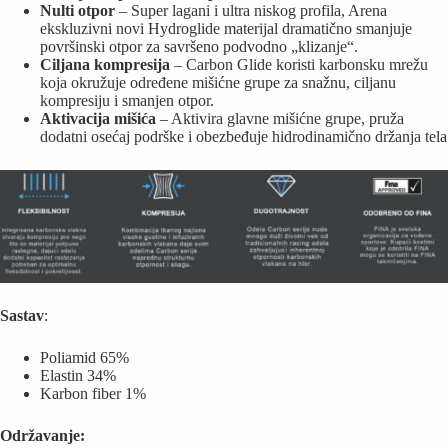
Nulti otpor
– Super lagani i ultra niskog profila, Arena
ekskluzivni novi Hydroglide materijal dramatično smanjuje
površinski otpor za savršeno podvodno „klizanje“.
Ciljana kompresija
– Carbon Glide koristi karbonsku mrežu
koja okružuje određene mišićne grupe za snažnu, ciljanu
kompresiju i smanjen otpor.
Aktivacija mišića
– Aktivira glavne mišićne grupe, pruža
dodatni osećaj podrške i obezbeđuje hidrodinamično držanja tela
Sastav
:
Poliamid 65%
Elastin 34%
Karbon fiber 1%
Održavanje: