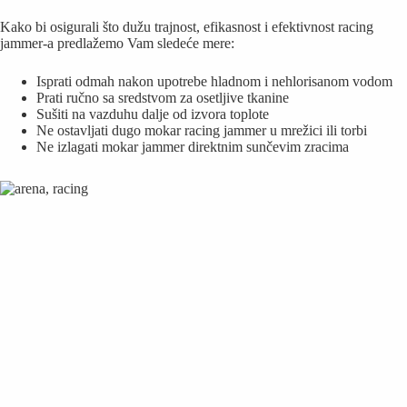
Kako bi osigurali što dužu trajnost, efikasnost i efektivnost racing
jammer-a predlažemo Vam sledeće mere:
Isprati odmah nakon upotrebe hladnom i nehlorisanom vodom
Prati ručno sa sredstvom za osetljive tkanine
Sušiti na vazduhu dalje od izvora toplote
Ne ostavljati dugo mokar racing jammer u mrežici ili torbi
Ne izlagati mokar jammer direktnim sunčevim zracima