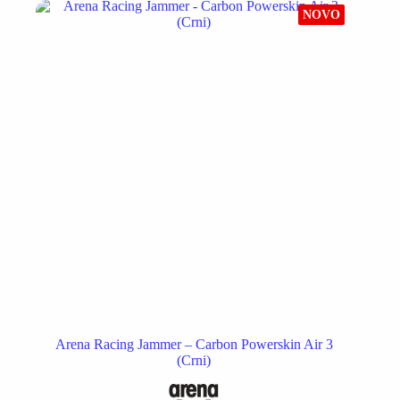
Opcije
NOVO
mogu
biti
izabrane
na
stranici
proizvoda.
Arena Racing Jammer – Carbon Powerskin Air 3
(Crni)