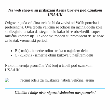
Na web shop-u su prikazani Arena brojevi pod
oznakom
USA/UK
Odgovarajuća veličina trebalo bi da zavisi od Vaših potreba i
preferencija. Ova tabela veličina se odnosi na racing odela koja
su dizajnirana tako da stegnu telo kako bi se obezbedila super
mišićna kompresija. Takođe svi modeli su predviđeni da se nose
za kratak vremenski period.
B (struk) - izmerite odim struka u najužem delu
C (kukovi) - izmerite obim kukova u najširem delu
Nakon merenja pronađite Vaš broj u tabeli pod oznakom
USA/UK.
Ukoliko i dalje niste sigurni slobodno nas pozovite!