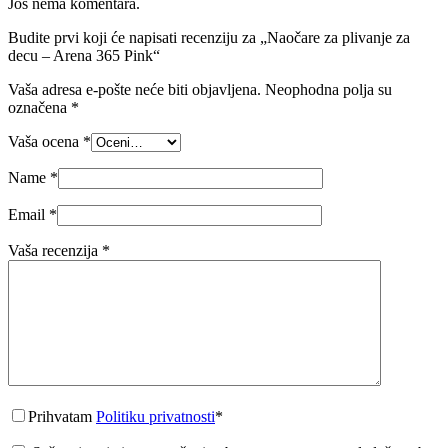
Još nema komentara.
Budite prvi koji će napisati recenziju za „Naočare za plivanje za
decu – Arena 365 Pink“
Vaša adresa e-pošte neće biti objavljena.
Neophodna polja su
označena
*
Vaša ocena
*
Name
*
Email
*
Vaša recenzija
*
Prihvatam
Politiku privatnosti
*