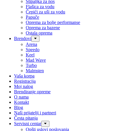
Štipaljka za nos
Flašica za vodu
Čepići za uši za vodu
Papuče
Oprema za bolje performanse
Oprema za bazene
Ostala oprema
Brendovi
Arena
Speedo
Keel
Mad Wave
Turbo
Malmsten
Vaša korpa
Registracija
Moj nalog
Brendiranje opreme
O nama
Kontakt
Blog
Naši prijatelji i partneri
Česta pitanja
Servisni centar
Opšti uslovi poslovanja