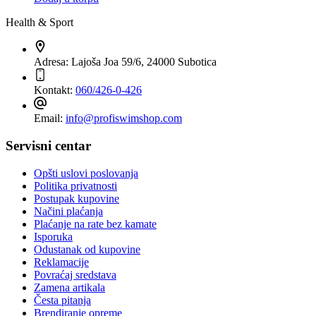
Health & Sport
Adresa:
Lajoša Joa 59/6, 24000 Subotica
Kontakt:
060/426-0-426
Email:
info@profiswimshop.com
Servisni centar
Opšti uslovi poslovanja
Politika privatnosti
Postupak kupovine
Načini plaćanja
Plaćanje na rate bez kamate
Isporuka
Odustanak od kupovine
Reklamacije
Povraćaj sredstava
Zamena artikala
Česta pitanja
Brendiranje opreme