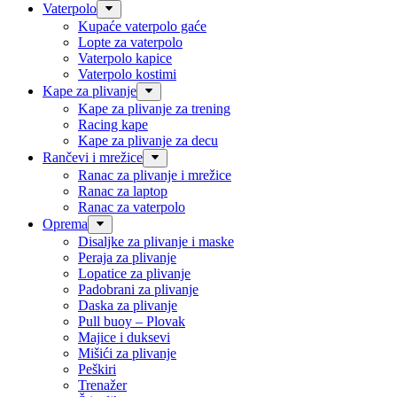
Vaterpolo
Kupaće vaterpolo gaće
Lopte za vaterpolo
Vaterpolo kapice
Vaterpolo kostimi
Kape za plivanje
Kape za plivanje za trening
Racing kape
Kape za plivanje za decu
Rančevi i mrežice
Ranac za plivanje i mrežice
Ranac za laptop
Ranac za vaterpolo
Oprema
Disaljke za plivanje i maske
Peraja za plivanje
Lopatice za plivanje
Padobrani za plivanje
Daska za plivanje
Pull buoy – Plovak
Majice i duksevi
Mišići za plivanje
Peškiri
Trenažer