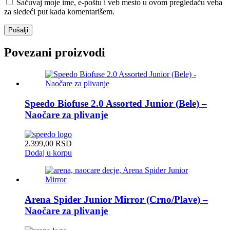
Sačuvaj moje ime, e-poštu i veb mesto u ovom pregledaču veba
za sledeći put kada komentarišem.
Pošalji
Povezani proizvodi
Speedo Biofuse 2.0 Assorted Junior (Bele) –
Naočare za plivanje
2.399,00
RSD
Dodaj u korpu
Arena Spider Junior Mirror (Crno/Plave) –
Naočare za plivanje