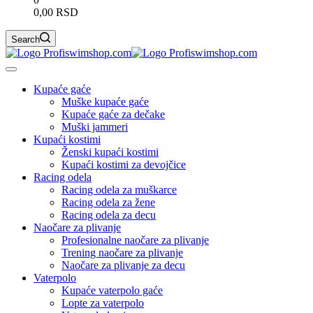
0,00
RSD
Search
Kupaće gaće
Muške kupaće gaće
Kupaće gaće za dečake
Muški jammeri
Kupaći kostimi
Ženski kupaći kostimi
Kupaći kostimi za devojčice
Racing odela
Racing odela za muškarce
Racing odela za žene
Racing odela za decu
Naočare za plivanje
Profesionalne naočare za plivanje
Trening naočare za plivanje
Naočare za plivanje za decu
Vaterpolo
Kupaće vaterpolo gaće
Lopte za vaterpolo