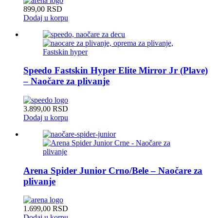
899,00
RSD
Dodaj u korpu
Speedo Fastskin Hyper Elite Mirror Jr (Plave)
– Naočare za plivanje
3.899,00
RSD
Dodaj u korpu
Arena Spider Junior Crno/Bele – Naočare za
plivanje
1.699,00
RSD
Dodaj u korpu