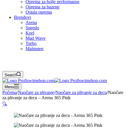
Oprema za bolje performanse
Oprema za bazene
Ostala oprema
Brendovi
Arena
Speedo
Keel
Mad Wave
Turbo
Malmsten
Besplatna dostava preko 5000
RSD
Tel: 060/426-0-426
Search
Menu
Početna
/
Naočare za plivanje
/
Naočare za plivanje za decu
/
Naočare
za plivanje za decu – Arena 365 Pink
🔍