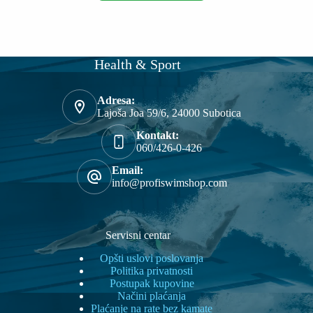
više
varijanti.
Opcije
mogu
biti
Health & Sport
izabrane
na
stranici
Adresa:
proizvoda.
Lajoša Joa 59/6, 24000 Subotica
Kontakt:
060/426-0-426
Email:
info@profiswimshop.com
Servisni centar
Opšti uslovi poslovanja
Politika privatnosti
Postupak kupovine
Načini plaćanja
Plaćanje na rate bez kamate