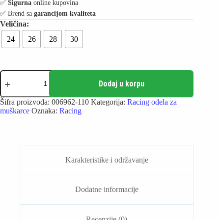
✅️
Sigurna
online kupovina
✅️ Brend sa
garancijom kvaliteta
24
26
28
30
Arena
Racing
Dodaj u korpu
Jammer
-
Šifra proizvoda:
006962-110
Kategorija:
Racing odela za
Powerskin
muškarce
Oznaka:
Racing
Primo
Future
Dusk
količina
Karakteristike i održavanje
Dodatne informacije
Recenzije (0)