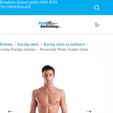
Skip
Besplatna dostava preko 5000
RSD
to
Tel: 060/426-0-426
content
Početna
/
Racing odela
/
Racing odela za muškarce
/
Arena Racing Jammer – Powerskin Primo Future Dusk