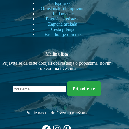
Isporuka
Odustanak od kupovine
Reklamacije
Povraćaj sredstava
Zamena artikala
Česta pitanja
Brendiranje opreme
Mailing lista
Prijavite se da biste dobijali obaveštenja o popustima, novim
proizvodima i vestima.
Prijavite se
Pratite nas na društvenim mrežama
Facebook
Instagram
Pinterest