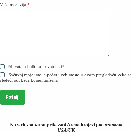
Vaša recenzija
*
Prihvatam
Politiku privatnosti
*
Sačuvaj moje ime, e-poštu i veb mesto u ovom pregledaču veba za
sledeći put kada komentarišem.
Pošalji
Na web shop-u su prikazani Arena brojevi pod
oznakom
USA/UK