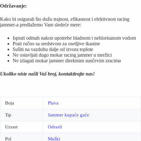
Održavanje:
Kako bi osigurali što dužu trajnost, efikasnost i efektivnost racing
jammer-a predlažemo Vam sledeće mere:
Isprati odmah nakon upotrebe hladnom i nehlorisanom vodom
Prati ručno sa sredstvom za osetljive tkanine
Sušiti na vazduhu dalje od izvora toplote
Ne ostavljati dugo mokar racing jammer u mrežici
Ne izlagati mokar jammer direktnim sunčevim zracima
Ukoliko niste našli Vaš broj, kontaktirajte nas!
Boja
Plava
Tip
Jammer kupaće gaće
Uzrast
Odrasli
Pol
Muški