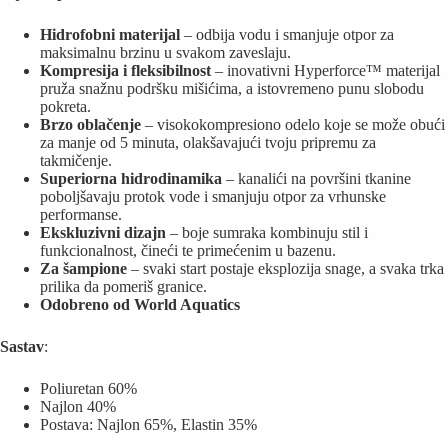
Hidrofobni materijal
– odbija vodu i smanjuje otpor za
maksimalnu brzinu u svakom zaveslaju.
Kompresija i fleksibilnost
– inovativni Hyperforce™ materijal
pruža snažnu podršku mišićima, a istovremeno punu slobodu
pokreta.
Brzo oblačenje
– visokokompresiono odelo koje se može obući
za manje od 5 minuta, olakšavajući tvoju pripremu za
takmičenje.
Superiorna hidrodinamika
– kanalići na površini tkanine
poboljšavaju protok vode i smanjuju otpor za vrhunske
performanse.
Ekskluzivni dizajn
– boje sumraka kombinuju stil i
funkcionalnost, čineći te primećenim u bazenu.
Za šampione
– svaki start postaje eksplozija snage, a svaka trka
prilika da pomeriš granice.
Odobreno od World Aquatics
Sastav
:
Poliuretan 60%
Najlon 40%
Postava: Najlon 65%, Elastin 35%