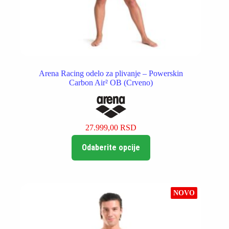
Arena Racing odelo za plivanje – Powerskin
Carbon Air² OB (Crveno)
27.999,00
RSD
Ovaj
Odaberite opcije
proizvod
ima
više
varijanti.
Opcije
NOVO
mogu
biti
izabrane
na