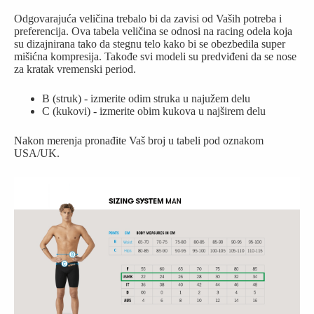
Odgovarajuća veličina trebalo bi da zavisi od Vaših potreba i
preferencija. Ova tabela veličina se odnosi na racing odela koja
su dizajnirana tako da stegnu telo kako bi se obezbedila super
mišićna kompresija. Takođe svi modeli su predviđeni da se nose
za kratak vremenski period.
B (struk) - izmerite odim struka u najužem delu
C (kukovi) - izmerite obim kukova u najširem delu
Nakon merenja pronađite Vaš broj u tabeli pod oznakom
USA/UK.