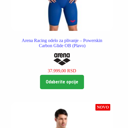
Arena Racing odelo za plivanje – Powerskin
Carbon Glide OB (Plavo)
37.999,00
RSD
Ovaj
Odaberite opcije
proizvod
ima
više
varijanti.
Opcije
NOVO
mogu
biti
izabrane
na