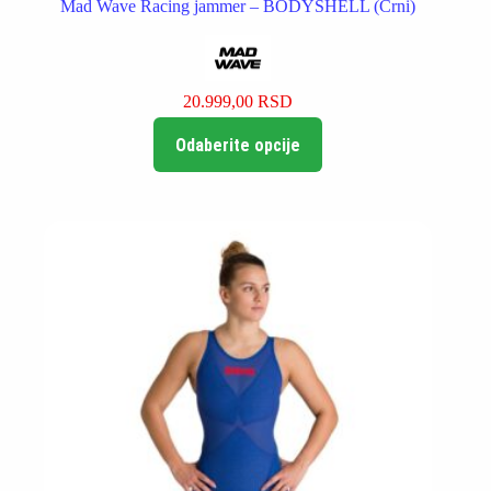
Mad Wave Racing jammer – BODYSHELL (Crni)
20.999,00
RSD
Ovaj
Odaberite opcije
proizvod
ima
više
varijanti.
Opcije
mogu
biti
izabrane
na
stranici
proizvoda.