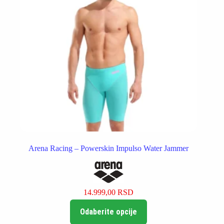
stranici
proizvoda.
Arena Racing – Powerskin Impulso Water Jammer
14.999,00
RSD
Ovaj
Odaberite opcije
proizvod
ima