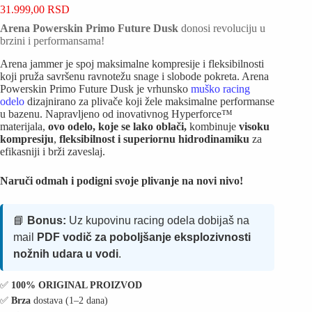
31.999,00
RSD
Arena Powerskin Primo Future Dusk
donosi revoluciju u
brzini i performansama!
Arena jammer je spoj maksimalne kompresije i fleksibilnosti
koji pruža savršenu ravnotežu snage i slobode pokreta. Arena
Powerskin Primo Future Dusk je vrhunsko
muško racing
odelo
dizajnirano za plivače koji žele maksimalne performanse
u bazenu. Napravljeno od inovativnog Hyperforce™
materijala,
ovo odelo, koje se lako oblači,
kombinuje
visoku
kompresiju
,
fleksibilnost i superiornu hidrodinamiku
za
efikasniji i brži zaveslaj.
Naruči odmah i podigni svoje plivanje na novi nivo!
📘
Bonus:
Uz kupovinu racing odela dobijaš na
mail
PDF vodič za poboljšanje eksplozivnosti
nožnih udara u vodi
.
✅️
100% ORIGINAL PROIZVOD
✅️
Brza
dostava (1–2 dana)