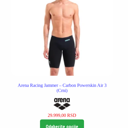
stranici
proizvoda.
Arena Racing Jammer – Carbon Powerskin Air 3
(Crni)
29.999,00
RSD
Ovaj
Odaberite opcije
proizvod