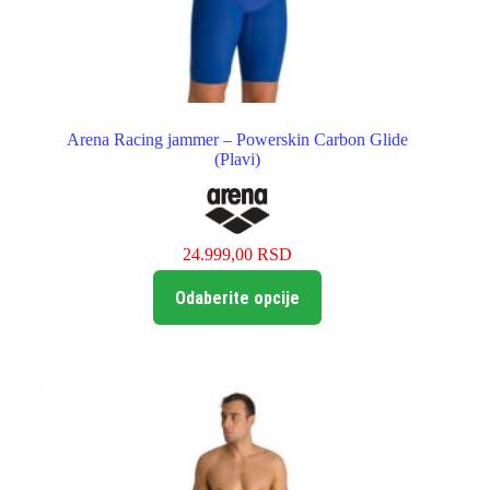
Arena Racing jammer – Powerskin Carbon Glide
(Plavi)
24.999,00
RSD
Ovaj
Odaberite opcije
proizvod
ima
više
varijanti.
Opcije
mogu
biti
izabrane
na
stranici