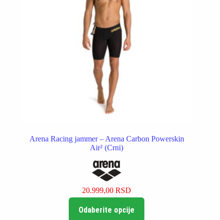
proizvoda.
Arena Racing jammer – Arena Carbon Powerskin
Air² (Crni)
20.999,00
RSD
Ovaj
Odaberite opcije
proizvod
ima