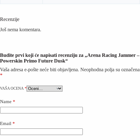
Recenzije
Još nema komentara.
Budite prvi koji će napisati recenziju za „Arena Racing Jammer –
Powerskin Primo Future Dusk“
Vaša adresa e-pošte neće biti objavljena.
Neophodna polja su označena
*
VAŠA OCENA
*
Name
*
Email
*