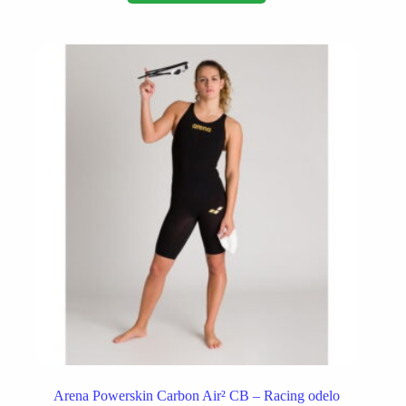
više
varijanti.
Opcije
mogu
biti
izabrane
na
stranici
proizvoda.
Arena Powerskin Carbon Air² CB – Racing odelo