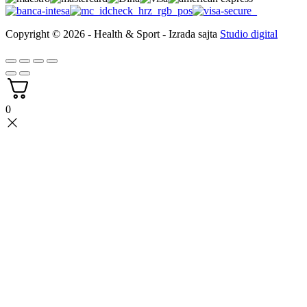
Copyright © 2026 - Health & Sport - Izrada sajta
Studio digital
0