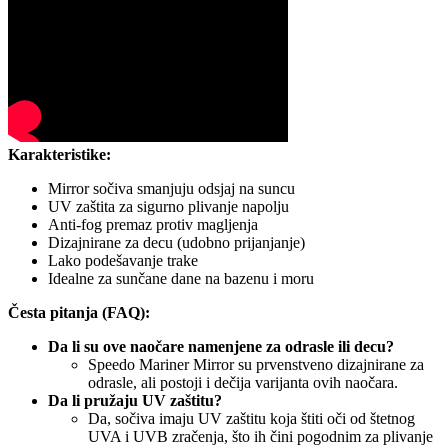
Karakteristike:
Mirror sočiva smanjuju odsjaj na suncu
UV zaštita za sigurno plivanje napolju
Anti-fog premaz protiv magljenja
Dizajnirane za decu (udobno prijanjanje)
Lako podešavanje trake
Idealne za sunčane dane na bazenu i moru
Česta pitanja (FAQ):
Da li su ove naočare namenjene za odrasle ili decu?
Speedo
Mariner Mirror su prvenstveno dizajnirane za
odrasle, ali postoji i dečija varijanta ovih naočara.
Da li pružaju UV zaštitu?
Da, sočiva imaju UV zaštitu koja štiti oči od štetnog
UVA i UVB zračenja, što ih čini pogodnim za plivanje