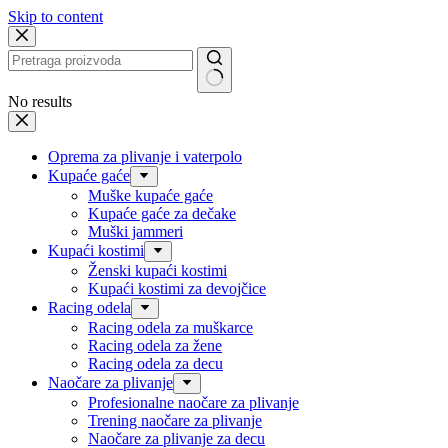
Skip to content
No results
Oprema za plivanje i vaterpolo
Kupaće gaće
Muške kupaće gaće
Kupaće gaće za dečake
Muški jammeri
Kupaći kostimi
Ženski kupaći kostimi
Kupaći kostimi za devojčice
Racing odela
Racing odela za muškarce
Racing odela za žene
Racing odela za decu
Naočare za plivanje
Profesionalne naočare za plivanje
Trening naočare za plivanje
Naočare za plivanje za decu