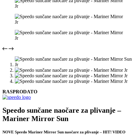
RASPRODATO
Speedo sunčane naočare za plivanje –
Mariner Mirror Sun
NOVE
Speedo
Mariner Mirror Sun naočare za plivanje – HIT! VIDEO