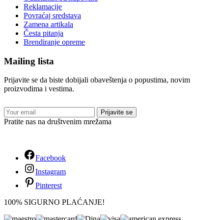
Reklamacije
Povraćaj sredstava
Zamena artikala
Česta pitanja
Brendiranje opreme
Mailing lista
Prijavite se da biste dobijali obaveštenja o popustima, novim
proizvodima i vestima.
Prijavite se
Pratite nas na društvenim mrežama
Facebook
Instagram
Pinterest
100% SIGURNO PLAĆANJE!