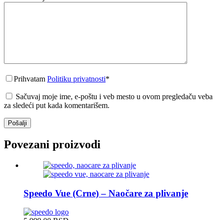
Prihvatam
Politiku privatnosti
*
Sačuvaj moje ime, e-poštu i veb mesto u ovom pregledaču veba
za sledeći put kada komentarišem.
Pošalji
Povezani proizvodi
Speedo Vue (Crne) – Naočare za plivanje