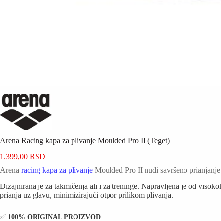
Arena Racing kapa za plivanje Moulded Pro II (Teget)
1.399,00
RSD
Arena
racing kapa za plivanje
Moulded Pro II nudi savršeno prianjanje 
Dizajnirana je za takmičenja ali i za treninge. Napravljena je od visoko
prianja uz glavu, minimizirajući otpor prilikom plivanja.
✅️
100% ORIGINAL PROIZVOD