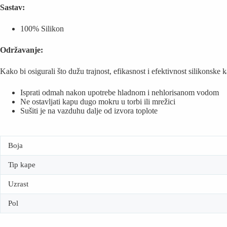
Sastav:
100% Silikon
Održavanje:
Kako bi osigurali što dužu trajnost, efikasnost i efektivnost silikonsk
Isprati odmah nakon upotrebe hladnom i nehlorisanom vodom
Ne ostavljati kapu dugo mokru u torbi ili mrežici
Sušiti je na vazduhu dalje od izvora toplote
Boja
Tip kape
Uzrast
Pol