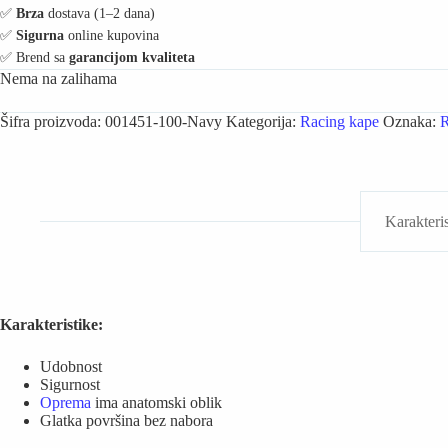
✅️
Brza
dostava (1–2 dana)
✅️
Sigurna
online kupovina
✅️ Brend sa
garancijom kvaliteta
Nema na zalihama
Šifra proizvoda:
001451-100-Navy
Kategorija:
Racing kape
Oznaka:
R
Karakteris
Karakteristike:
Udobnost
Sigurnost
Oprema
ima anatomski oblik
Glatka površina bez nabora