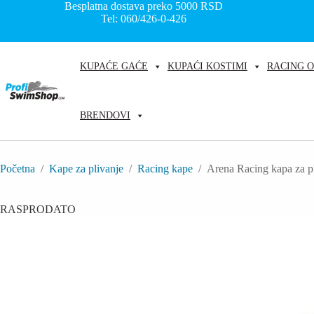
Skip
Besplatna dostava preko 5000
RSD
to
Tel: 060/426-0-426
content
KUPAĆE GAĆE
KUPAĆI KOSTIMI
RACING 
BRENDOVI
Početna
/
Kape za plivanje
/
Racing kape
/
Arena Racing kapa za pl
RASPRODATO