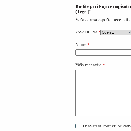
Budite prvi koji će napisat
(Teget)“
Vaša adresa e-pošte neće biti 
VAŠA OCENA
*
Name
*
Vaša recenzija
*
Prihvatam
Politiku privatn