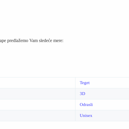
e kape predlažemo Vam sledeće mere:
Teget
3D
Odrasli
Unisex