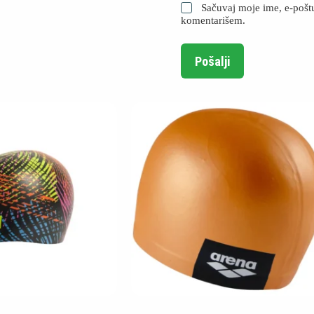
Sačuvaj moje ime, e-pošt
komentarišem.
Pošalji