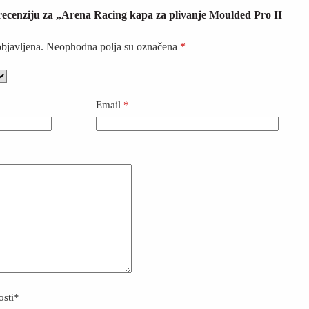
i recenziju za „Arena Racing kapa za plivanje Moulded Pro II
objavljena.
Neophodna polja su označena
*
Email
*
osti
*