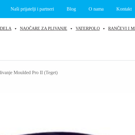
Naši prijatelji i partneri
Blog
O nama
Kontakt
ODELA
NAOČARE ZA PLIVANJE
VATERPOLO
RANČEVI I M
ivanje Moulded Pro II (Teget)