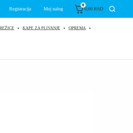
0
Registracija
Moj nalog
0,00
RSD
REŽICE
KAPE ZA PLIVANJE
OPREMA