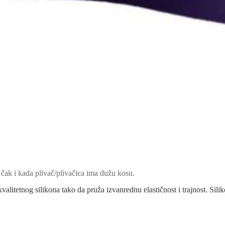
čak i kada plivač/plivačica ima dužu kosu.
kvalitetnog silikona tako da pruža izvanrednu elastičnost i trajnost. Si