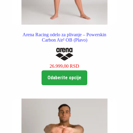
Arena Racing odelo za plivanje – Powerskin
Carbon Air² OB (Plavo)
26.999,00
RSD
Ovaj
Odaberite opcije
proizvod
ima
više
varijanti.
Opcije
mogu
biti
izabrane
na
stranici
proizvoda.