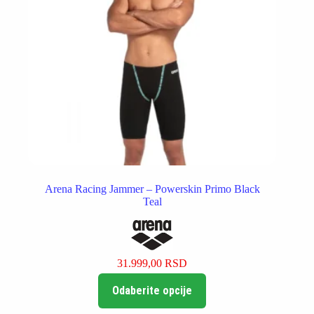
Arena Racing Jammer – Powerskin Primo Black
Teal
31.999,00
RSD
Ovaj
Odaberite opcije
proizvod
ima