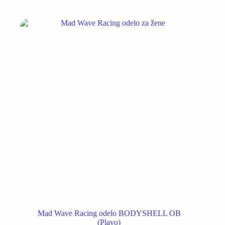
više
varijanti.
Opcije
mogu
biti
izabrane
na
stranici
proizvoda.
Mad Wave Racing odelo BODYSHELL OB
(Plavo)