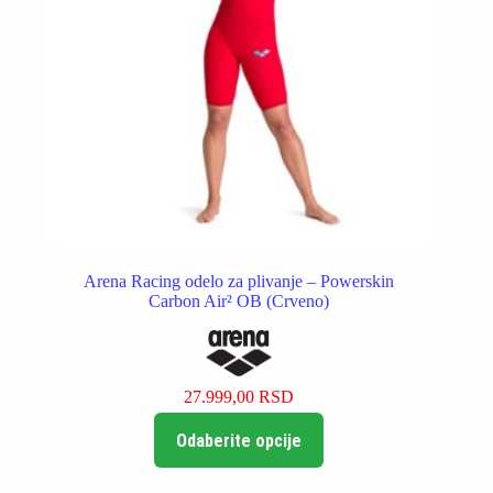
Arena Racing odelo za plivanje – Powerskin
Carbon Air² OB (Crveno)
27.999,00
RSD
Ovaj
Odaberite opcije
proizvod
ima
više