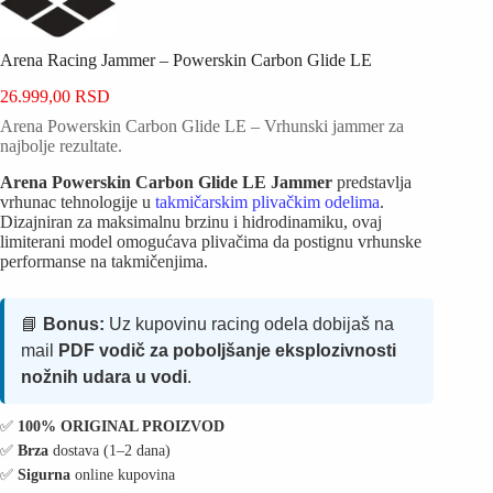
Arena Racing Jammer – Powerskin Carbon Glide LE
26.999,00
RSD
Arena Powerskin Carbon Glide LE – Vrhunski jammer za
najbolje rezultate.
Arena Powerskin Carbon Glide LE Jammer
predstavlja
vrhunac tehnologije u
takmičarskim plivačkim odelima
.
Dizajniran za maksimalnu brzinu i hidrodinamiku, ovaj
limiterani model omogućava plivačima da postignu vrhunske
performanse na takmičenjima.
📘
Bonus:
Uz kupovinu racing odela dobijaš na
mail
PDF vodič za poboljšanje eksplozivnosti
nožnih udara u vodi
.
✅️
100% ORIGINAL PROIZVOD
✅️
Brza
dostava (1–2 dana)
✅️
Sigurna
online kupovina