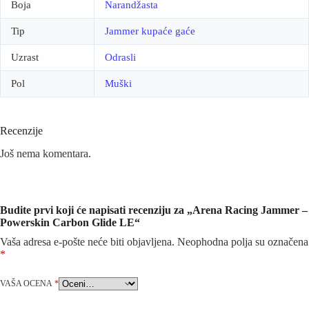
Boja
Narandžasta
Tip
Jammer kupaće gaće
Uzrast
Odrasli
Pol
Muški
Recenzije
Još nema komentara.
Budite prvi koji će napisati recenziju za „Arena Racing Jammer –
Powerskin Carbon Glide LE“
Vaša adresa e-pošte neće biti objavljena.
Neophodna polja su označena
*
VAŠA OCENA
*