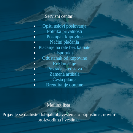
Servisni centar
Opšti uslovi poslovanja
Politika privatnosti
Postupak kupovine
Načini plaćanja
Plaćanje na rate bez kamate
Isporuka
Odustanak od kupovine
Reklamacije
Povraćaj sredstava
Zamena artikala
Česta pitanja
Brendiranje opreme
Mailing lista
Prijavite se da biste dobijali obaveštenja o popustima, novim
proizvodima i vestima.