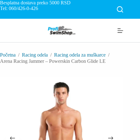
Skip
Besplatna dostava preko 5000
RSD
to
Tel: 060/426-0-426
content
Početna
/
Racing odela
/
Racing odela za muškarce
/
Arena Racing Jammer – Powerskin Carbon Glide LE