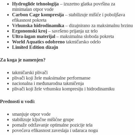
Hydroglide tehnologija
– izuzetno glatka površina za
minimalan otpor vode
Carbon Cage kompresija
– stabilizuje mišiće i poboljšava
efikasnost pokreta
Vrhunska hidrodinamika
– dizajnirano za maksimalnu brzinu
Ergonomski kroj
– savršeno prijanja uz telo
Ultra-lagan materijal
– maksimalna sloboda pokreta
World Aquatics odobreno
takmičarsko odelo
Limited Edition dizajn
Za koga je namenjen?
takmičarski plivači
plivači koji žele maksimalne performanse
nacionalna i međunarodna takmičenja
plivači koji žele vrhunsku kompresiju i hidrodinamiku
Prednosti u vodi:
smanjuje otpor vode
stabilizuje ključne mišićne grupe
pomaže održavanje optimalne pozicije tela
povećava efikasnost zaveslaja i udaraca nogu