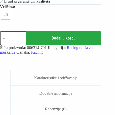
✅️ Brend sa
garancijom kvaliteta
26
Arena
Racing
Dodaj u korpu
Jammer
-
Šifra proizvoda:
006314-701
Kategorija:
Racing odela za
Powerskin
muškarce
Oznaka:
Racing
Carbon
Glide
LE
količina
Karakteristike i održavanje
Dodatne informacije
Recenzije (0)