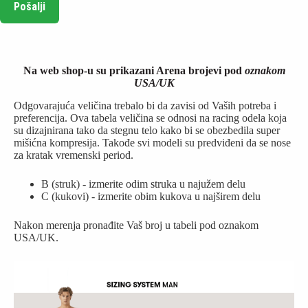
Pošalji
Na web shop-u su prikazani Arena brojevi pod
oznakom
USA/UK
Odgovarajuća veličina trebalo bi da zavisi od Vaših potreba i
preferencija. Ova tabela veličina se odnosi na racing odela koja
su dizajnirana tako da stegnu telo kako bi se obezbedila super
mišićna kompresija. Takođe svi modeli su predviđeni da se nose
za kratak vremenski period.
B (struk) - izmerite odim struka u najužem delu
C (kukovi) - izmerite obim kukova u najširem delu
Nakon merenja pronađite Vaš broj u tabeli pod oznakom
USA/UK.