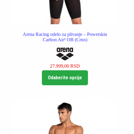
Arena Racing odelo za plivanje – Powerskin
Carbon Air² OB (Crno)
27.999,00
RSD
Ovaj
Odaberite opcije
proizvod
ima
više
varijanti.
Opcije
mogu
biti
izabrane
na
stranici
proizvoda.