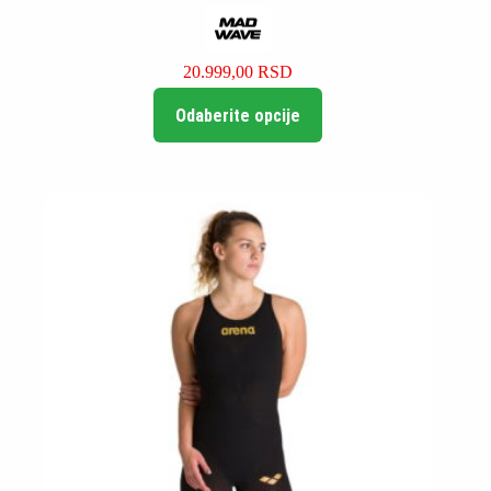
20.999,00
RSD
Ovaj
Odaberite opcije
proizvod
ima
više
varijanti.
Opcije
mogu
biti
izabrane
na
stranici
proizvoda.