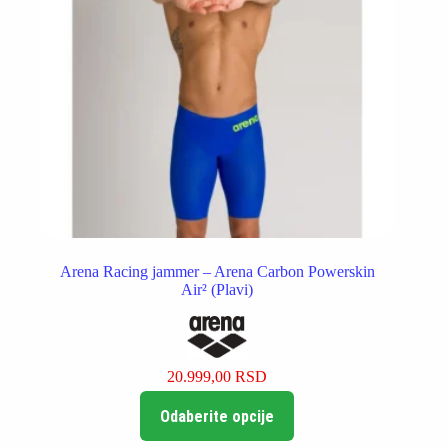
Arena Racing jammer – Arena Carbon Powerskin
Air² (Plavi)
20.999,00
RSD
Ovaj
Odaberite opcije
proizvod
ima