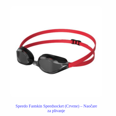
varijanti.
Opcije
mogu
biti
izabrane
na
stranici
proizvoda.
Speedo Fastskin Speedsocket (Crvene) – Naočare
za plivanje