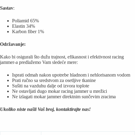
Sastav
:
Poliamid 65%
Elastin 34%
Karbon fiber 1%
Održavanje:
Kako bi osigurali što dužu trajnost, efikasnost i efektivnost racing
jammer-a predlažemo Vam sledeće mere:
Isprati odmah nakon upotrebe hladnom i nehlorisanom vodom
Prati ručno sa sredstvom za osetljive tkanine
Sušiti na vazduhu dalje od izvora toplote
Ne ostavljati dugo mokar racing jammer u mrežici
Ne izlagati mokar jammer direktnim sunčevim zracima
Ukoliko niste našli Vaš broj, kontaktirajte nas!