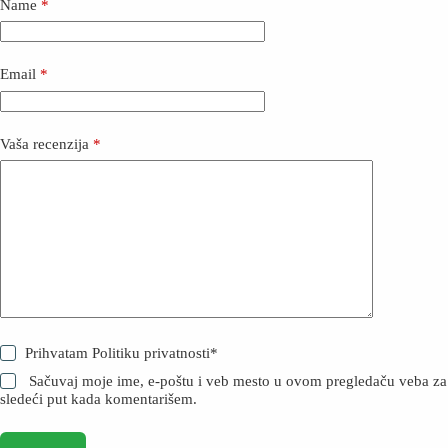
Name
*
Email
*
Vaša recenzija
*
Prihvatam
Politiku privatnosti
*
Sačuvaj moje ime, e-poštu i veb mesto u ovom pregledaču veba za
sledeći put kada komentarišem.